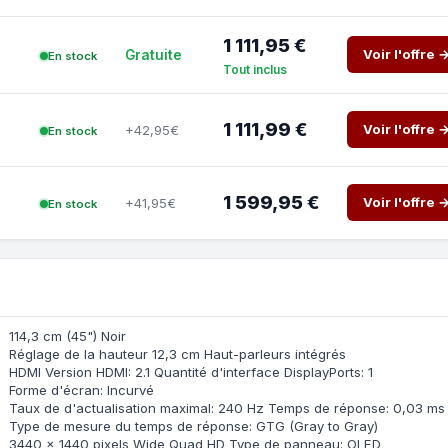
1 111,95 €
Voir l'offre 
Gratuite
En stock
Tout inclus
1 111,99 €
Voir l'offre 
+42,95€
En stock
1 599,95 €
Voir l'offre 
+41,95€
En stock
114,3 cm (45") Noir
Réglage de la hauteur 12,3 cm Haut-parleurs intégrés
HDMI Version HDMI: 2.1 Quantité d'interface DisplayPorts: 1
Forme d'écran: Incurvé
Taux de d'actualisation maximal: 240 Hz Temps de réponse: 0,03 ms
Type de mesure du temps de réponse: GTG (Gray to Gray)
3440 x 1440 pixels Wide Quad HD Type de panneau: OLED