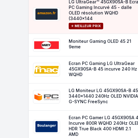
LG UltraGear™ 45GX90SA-B Ecr
PC Gaming Incurvé 45 - dalle
OLED résolution WQHD
(3440x144
⭐ MEILLEUR PRIX
Moniteur Gaming OLED 45 21
9eme
Ecran PC Gaming LG UltraGear
45GX90SA-B 45 incurve 240 Hz
WQHD
LG Moniteur LG 45GX90SA-B 45
3440x1440 240Hz OLED NVIDIA
G-SYNC FreeSync
Ecran PC Gamer LG 45GX90SA 
Incurve 800R WQHD 240Hz OLE
HDR True Black 400 HDMI 2.1
AMD