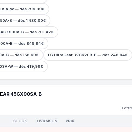
90SA-W — dès 799,99€
950A-B — dès 1 480,00€
 34GX900A-B — dès 701,42€
900A-B — dès 849,94€
0A-B — dès 156,69€
LG UltraGear 32G620B-B — dès 246,94€
10SA-W — dès 419,99€
GEAR 45GX90SA-B
8 offr
STOCK
LIVRAISON
PRIX