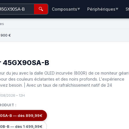
🔍
Composants
Périphériques
S
▼
▼
ées
 900 €
ar 45GX90SA-B
r du jeu avec la dalle OLED incurvée (800R) de ce moniteur géant
our des couleurs éclatantes et des noirs profonds. L'expérience
vez besoin. | Avec un taux de rafraîchissement natif de 24
/08/2026 – 12H
RODUIT :
90SA-B — dès 899,99€
30B-B — dès 1 499,99€