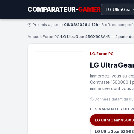
COMPARATEUR-
GAMER
🕐 Prix mis à jour le
08/08/2026 à 12h
· 8 offres compar
Accueil
›
Ecran PC
›
LG UltraGear 45GX90SA-B — à partir de
LG
·
Ecran PC
LG UltraGe
Immergez-vous au cœu
Contraste 1500000 1 p
immersive dont vous a
🕐 Données datant du 08
LES VARIANTES DU P
LG UltraGear 45GX
LG UltraGear 52G9