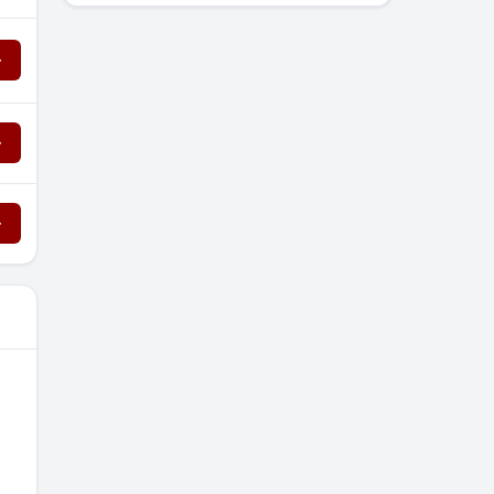
→
→
→