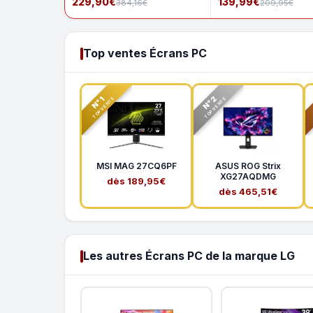
229,90€
139,99€
384,16€
209,95€
Top ventes Écrans PC
N°2
N°1
TOP VENTE
TOP VENTE
MSI MAG 27CQ6PF
ASUS ROG Strix
XG27AQDMG
dès 189,95€
dès 465,51€
Les autres Écrans PC de la marque LG