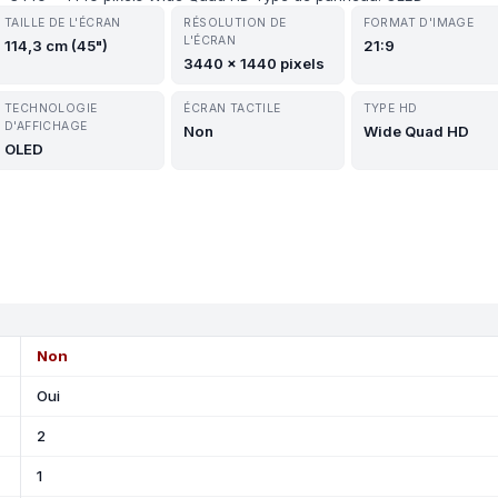
TAILLE DE L'ÉCRAN
RÉSOLUTION DE
FORMAT D'IMAGE
L'ÉCRAN
114,3 cm (45")
21:9
3440 x 1440 pixels
TECHNOLOGIE
ÉCRAN TACTILE
TYPE HD
D'AFFICHAGE
Non
Wide Quad HD
OLED
Non
Oui
2
1