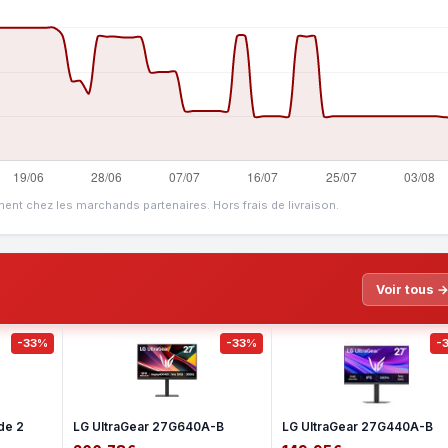
ment chez les marchands partenaires. Hors frais de livraison.
Voir tous 
-33%
-33%
-
de 2
LG UltraGear 27G640A-B
LG UltraGear 27G440A-B