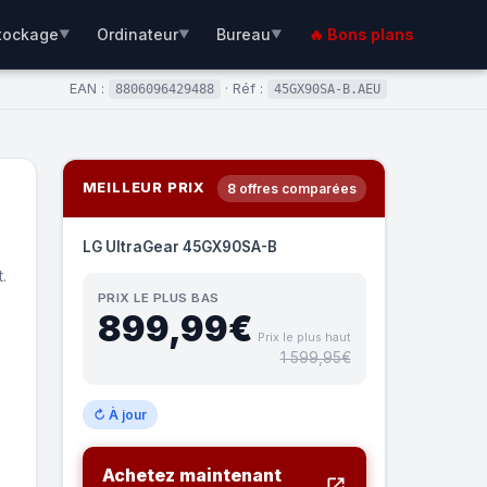
tockage
Ordinateur
Bureau
🔥 Bons plans
▼
▼
▼
EAN :
· Réf :
8806096429488
45GX90SA-B.AEU
MEILLEUR PRIX
8 offres comparées
LG UltraGear 45GX90SA-B
.
PRIX LE PLUS BAS
899,99€
Prix le plus haut
1 599,95€
↻ À jour
Achetez maintenant