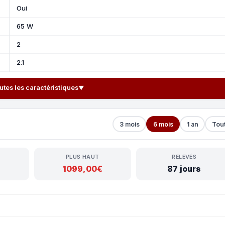
Oui
65 W
2
2.1
outes les caractéristiques
▼
3 mois
6 mois
1 an
Tou
PLUS HAUT
RELEVÉS
1099,00€
87 jours