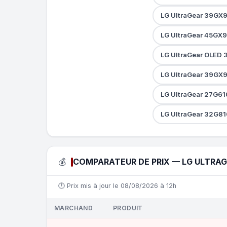
LG UltraGear 39GX
LG UltraGear 45GX
LG UltraGear OLED
LG UltraGear 39GX
LG UltraGear 27G61
LG UltraGear 32G8
💰
COMPARATEUR DE PRIX — LG ULTRA
🕐 Prix mis à jour le 08/08/2026 à 12h
MARCHAND
PRODUIT