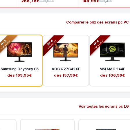
266,78€
149,95€
399,98€
219,41€
Comparer le prix des écrans pc PC
N°3
N°5
N°4
TOP VENTE
TOP VENTE
TOP VENTE
Samsung Odyssey G5
AOC Q27G42XE
MSI MAG 244F
dès 169,95€
dès 157,99€
dès 106,99€
Voir toutes les écrans pc LG