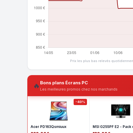
Prix les plus bas relevés quotidienne
Bons plans Écrans PC
🔥
Les meilleures promos chez nos marchands
-40%
Acer PD163Qsmiuux
MSI G255PF E2 - Pack 