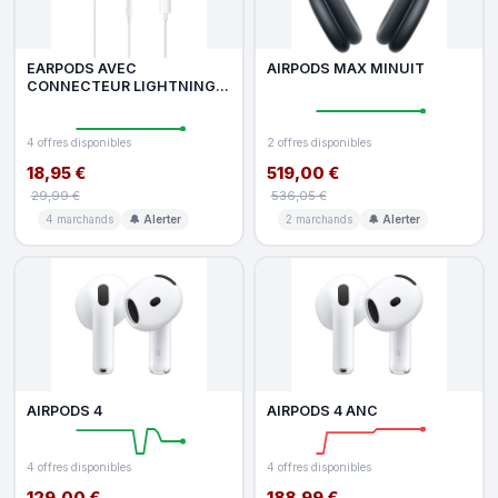
EARPODS AVEC
AIRPODS MAX MINUIT
CONNECTEUR LIGHTNING
(MMTN2ZM A)
4 offres disponibles
2 offres disponibles
18,95 €
519,00 €
29,99 €
536,05 €
4 marchands
🔔 Alerter
2 marchands
🔔 Alerter
AIRPODS 4
AIRPODS 4 ANC
4 offres disponibles
4 offres disponibles
129,00 €
188,99 €