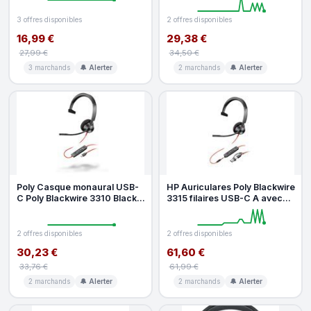
3 offres disponibles
2 offres disponibles
16,99 €
29,38 €
27,99 €
34,50 €
3 marchands
🔔 Alerter
2 marchands
🔔 Alerter
Poly Casque monaural USB-
HP Auriculares Poly Blackwire
C Poly Blackwire 3310 Black
3315 filaires USB-C A avec
adaptateur USB-C A
réduction de bruit et m
2 offres disponibles
2 offres disponibles
30,23 €
61,60 €
33,76 €
61,99 €
2 marchands
🔔 Alerter
2 marchands
🔔 Alerter