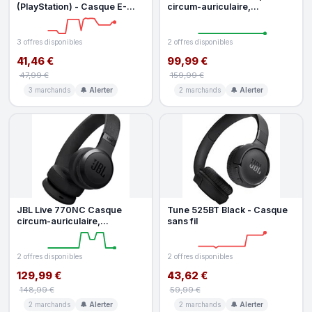
(PlayStation) - Casque E-
circum-auriculaire,
Sports Filaire pour Console
Réduction de Bruit
PlayS
Adaptative, Smart A
3 offres disponibles
2 offres disponibles
41,46 €
99,99 €
47,99 €
159,99 €
3 marchands
🔔 Alerter
2 marchands
🔔 Alerter
JBL Live 770NC Casque
Tune 525BT Black - Casque
circum-auriculaire,
sans fil
Réduction de Bruit
Adaptative, Smart A
2 offres disponibles
2 offres disponibles
129,99 €
43,62 €
148,99 €
59,99 €
2 marchands
🔔 Alerter
2 marchands
🔔 Alerter