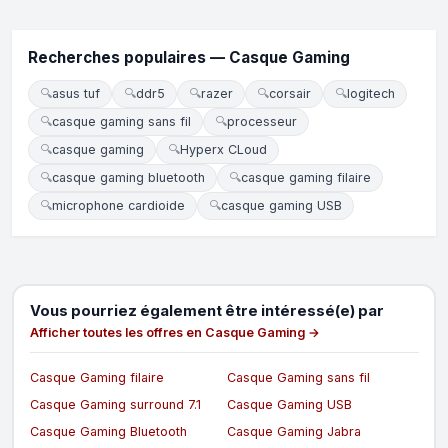
Recherches populaires — Casque Gaming
🔍
asus tuf
🔍
ddr5
🔍
razer
🔍
corsair
🔍
logitech
🔍
casque gaming sans fil
🔍
processeur
🔍
casque gaming
🔍
Hyperx CLoud
🔍
casque gaming bluetooth
🔍
casque gaming filaire
🔍
microphone cardioide
🔍
casque gaming USB
Vous pourriez également être intéressé(e) par
Afficher toutes les offres en Casque Gaming →
Casque Gaming filaire
Casque Gaming sans fil
Casque Gaming surround 7.1
Casque Gaming USB
Casque Gaming Bluetooth
Casque Gaming Jabra