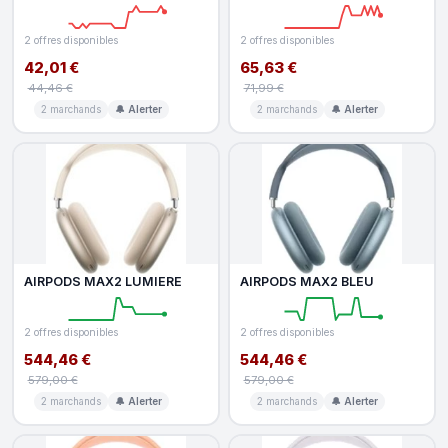
adaptateur USB-C A
perche et contrôle des app
2 offres disponibles
2 offres disponibles
42,01 €
65,63 €
44,46 €
71,99 €
2 marchands
🔔 Alerter
2 marchands
🔔 Alerter
AIRPODS MAX2 LUMIERE
AIRPODS MAX2 BLEU
2 offres disponibles
2 offres disponibles
544,46 €
544,46 €
579,00 €
579,00 €
2 marchands
🔔 Alerter
2 marchands
🔔 Alerter