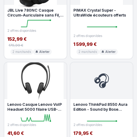
JBL Live 780NC Casque
PIMAX Crystal Super -
Circum-Auriculaire sans Fil,
UltraWide écouteurs offerts
Noir
2 offres disponibles
2 offres disponibles
152,99 €
1 599,99 €
179,99 €
2 marchands
🔔 Alerter
2 marchands
🔔 Alerter
🎧
Lenovo Casque Lenovo VoIP
Lenovo ThinkPad 8550 Aura
Headset 5000 filaire USB-C
Edition - Sound by Bose
avec réduction de bruit pou
(4XD1T60925)
2 offres disponibles
2 offres disponibles
41,60 €
179,95 €