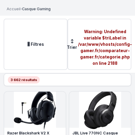
Accueil
›
Casque Gaming
Warning
: Undefined
variable $triLabel in
↕
🎚️ Filtres
/var/www/vhosts/config-
Trier
gamer.fr/comparateur-
gamer.fr/categorie.php
on line
2188
3 662 résultats
Razer Blackshark V2 X
JBL Live 770NC Casque