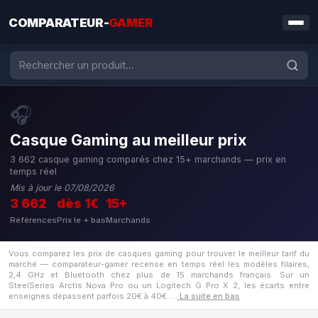
COMPARATEUR-
GAMER
🎧
Casque Gaming au meilleur prix
3 662 casque gaming comparés chez 15+ marchands — prix en
temps réel
Mis à jour le 07/08/2026
3 662
dès 1€
15+
Références
Prix le + bas
Marchands
Vous comparez les prix de casques gaming pour trouver le meilleur tarif du
marché — comparateur-gamer recense en temps réel les modèles filaires,
2,4 GHz et Bluetooth chez plus de 15 marchands français. Sur un
SteelSeries Arctis Nova Pro ou un Logitech G Pro X 2, les écarts entre
enseignes dépassent parfois 20€ à 40€.
…
La suite en bas