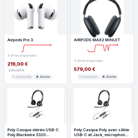
Airpods Pro 3
AIRPODS MAX2 MINUIT
4 offres disponibles
3 offres disponibles
219,00 €
579,00 €
229,00 €
4 marchands
🔔 Alerter
3 marchands
🔔 Alerter
Poly Casque stéréo USB-C
Poly Casque Poly avec câble
Poly Blackwire 3320
USB-C et Jack, microphone