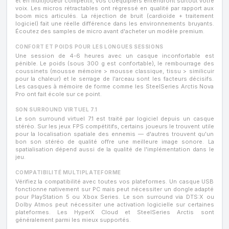
et en multijoueur compétitif, vos coéquipiers entendront surtout votre
voix. Les micros rétractables ont régressé en qualité par rapport aux
boom mics articulés. La réjection de bruit (cardioïde + traitement
logiciel) fait une réelle différence dans les environnements bruyants.
Écoutez des samples de micro avant d'acheter un modèle premium.
CONFORT ET POIDS POUR LES LONGUES SESSIONS
Une session de 4-6 heures avec un casque inconfortable est
pénible. Le poids (sous 300 g est confortable), le rembourrage des
coussinets (mousse mémoire > mousse classique, tissu > similicuir
pour la chaleur) et le serrage de l'arceau sont les facteurs décisifs.
Les casques à mémoire de forme comme les SteelSeries Arctis Nova
Pro ont fait école sur ce point.
SON SURROUND VIRTUEL 7.1
Le son surround virtuel 7.1 est traité par logiciel depuis un casque
stéréo. Sur les jeux FPS compétitifs, certains joueurs le trouvent utile
pour la localisation spatiale des ennemis — d'autres trouvent qu'un
bon son stéréo de qualité offre une meilleure image sonore. La
spatialisation dépend aussi de la qualité de l'implémentation dans le
jeu.
COMPATIBILITÉ MULTIPLATEFORME
Vérifiez la compatibilité avec toutes vos plateformes. Un casque USB
fonctionne nativement sur PC mais peut nécessiter un dongle adapté
pour PlayStation 5 ou Xbox Series. Le son surround via DTS:X ou
Dolby Atmos peut nécessiter une activation logicielle sur certaines
plateformes. Les HyperX Cloud et SteelSeries Arctis sont
généralement parmi les mieux supportés.