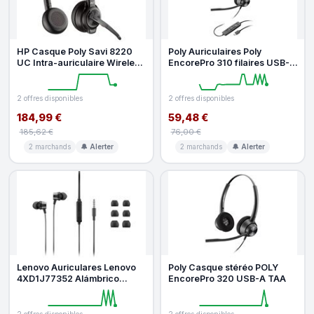
HP Casque Poly Savi 8220
Poly Auriculaires Poly
UC Intra-auriculaire Wireless
EncorePro 310 filaires USB-C
Bluetooth Black
pour appels avec réduction d
2 offres disponibles
2 offres disponibles
184,99 €
59,48 €
185,62 €
76,00 €
2 marchands
🔔 Alerter
2 marchands
🔔 Alerter
Lenovo Auriculares Lenovo
Poly Casque stéréo POLY
4XD1J77352 Alámbrico
EncorePro 320 USB-A TAA
Negro 100 - 20000 Hz 12 g