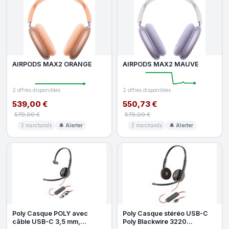
AIRPODS MAX2 ORANGE
AIRPODS MAX2 MAUVE
2 offres disponibles
2 offres disponibles
539,00 €
550,73 €
579,00 €
579,00 €
2 marchands
🔔 Alerter
2 marchands
🔔 Alerter
Poly Casque POLY avec
Poly Casque stéréo USB-C
câble USB-C 3,5 mm,
Poly Blackwire 3220