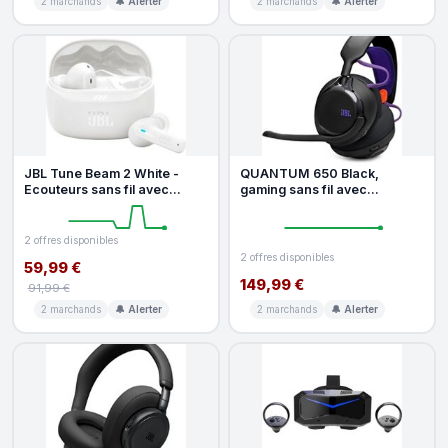
2 marchands
🔔 Alerter
2 marchands
🔔 Alerter
JBL Tune Beam 2 White -
QUANTUM 650 Black,
Ecouteurs sans fil avec
gaming sans fil avec
reduction de bruit
réduction de bruit pour PC,
PS5, PS4, XB
2 offres disponibles
2 offres disponibles
59,99 €
149,99 €
91,99 €
2 marchands
🔔 Alerter
2 marchands
🔔 Alerter