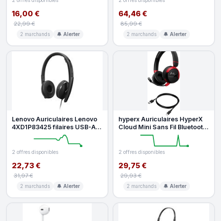
2 offres disponibles
2 offres disponibles
16,00 €
64,46 €
22,99 €
85,99 €
2 marchands
🔔 Alerter
2 marchands
🔔 Alerter
Lenovo Auriculaires Lenovo
hyperx Auriculaires HyperX
4XD1P83425 filaires USB-A
Cloud Mini Sans Fil Bluetooth
avec réduction de bruit et
Gaming Microphone Pliab
2 offres disponibles
2 offres disponibles
22,73 €
29,75 €
31,97 €
29,93 €
2 marchands
🔔 Alerter
2 marchands
🔔 Alerter