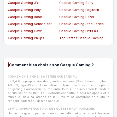
Casque Gaming JBL
Casque Gaming Sony
Casque Gaming Poly
Casque Gaming Logitech
Casque Gaming Bose
Casque Gaming Razer
Casque Gaming Sennheiser
Casque Gaming SteelSeries
Casque Gaming Havit
Casque Gaming HYPERX
Casque Gaming Philips
Top ventes Casque Gaming
Comment bien choisir son Casque Gaming ?
CONNEXION 2,4 GHZ : LA RÉFÉRENCE SANS FIL
Le 2,4 GHz propriétaire des grandes marques (SteelSeries, Logitech,
ASTRO, HyperX) atteint une latence inférieure à 3 ms — imperceptible
en gaming. L'autonomie tourne entre 15 et 40 heures selon le modèle
et l'utilisation du RGB. Le Bluetooth est pratique pour les appels et la
musique, mais sa latence de 8-15 ms et sa compression audio le
rendent inadapté au gaming sérieux.
LE MICROPHONE VAUT AUTANT QUE LES HAUT-PARLEURS
Un casque gaming peut avoir un son excellent et un micro médiocre —