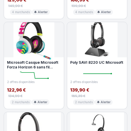
149,99 €
199,99 €
4 marchands
🔔 Alerter
4 marchands
🔔 Alerter
Microsoft Casque Microsoft
Poly SAVI 8220 UC Microsoft
Forza Horizon 6 sans fil
Bluetooth gaming multicolore
2 offres disponibles
2 offres disponibles
122,96 €
139,90 €
134,99 €
185,39 €
2 marchands
🔔 Alerter
2 marchands
🔔 Alerter