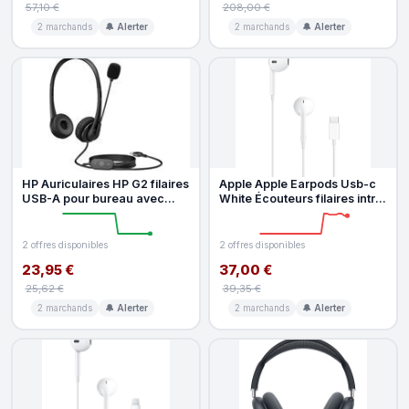
57,10 €
208,00 €
2 marchands
🔔 Alerter
2 marchands
🔔 Alerter
HP Auriculaires HP G2 filaires
Apple Apple Earpods Usb-c
USB-A pour bureau avec
White Écouteurs filaires intra-
réduction de bruit passive
auriculaires
2 offres disponibles
2 offres disponibles
23,95 €
37,00 €
25,62 €
39,35 €
2 marchands
🔔 Alerter
2 marchands
🔔 Alerter