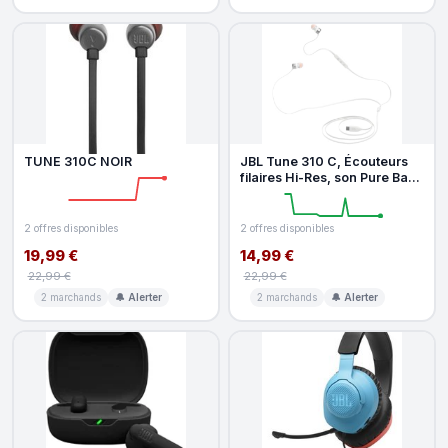
TUNE 310C NOIR
JBL Tune 310 C, Écouteurs
filaires Hi-Res, son Pure Bass
JBL, connexion USB-C, c
2 offres disponibles
2 offres disponibles
19,99 €
14,99 €
22,99 €
22,99 €
2 marchands
🔔 Alerter
2 marchands
🔔 Alerter