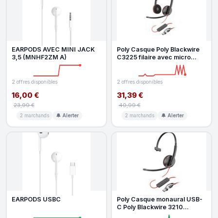
EARPODS AVEC MINI JACK
Poly Casque Poly Blackwire
3,5 (MNHF2ZM A)
C3225 filaire avec micro
flexible pour bureau et cent
2 offres disponibles
2 offres disponibles
16,00 €
31,39 €
23,99 €
40,99 €
2 marchands
🔔 Alerter
2 marchands
🔔 Alerter
EARPODS USBC
Poly Casque monaural USB-
C Poly Blackwire 3210
adaptateur USB-C A