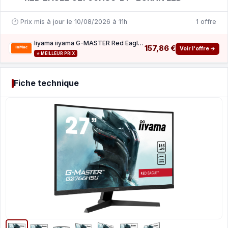
🕐 Prix mis à jour le 10/08/2026 à 11h
1 offre
Iiyama iiyama G-MASTER Red Eagle G2766HSU-B1 - ecran LED - incurve - Full HD (1080p) - 27
157,86 €
Voir l'offre →
⭐ MEILLEUR PRIX
Fiche technique