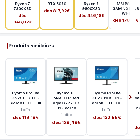
Ryzen 7
RTX 5070
Ryzen 7
MSI B850
7800X3D
9800X3D
GAMING PLUS
dès 817,92€
WIFI
dès
dès 446,18€
dès 170,12€
346,02€
Produits similaires
Iiyama ProLite
Iiyama G-
Iiyama ProLite
X2791HS-B1 -
MASTER Red
XB2791HS-B1 -
MA
ecran LED - Full
Eagle G2771HS-
ecran LED - Full
B1 - ecran
G27
1 offre
1 offre
1 offre
dès 119,18€
dès 132,59€
dès 129,49€
dè