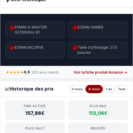
IIYAMA G-MASTER
ECRAN GAMER
✓
✓
G2766HSU-B1
ECRAN INCURVE
Taille d'affichage: 27.0
✓
✓
pouces
4,6
★★★★★
· 203 avis clients
Voir la fiche produit Amazon →
📈
Historique des prix
3 mois
6 mois
1 an
Tout
PRIX ACTUEL
PLUS BAS
157,86€
113,06€
PLUS HAUT
RELEVÉS