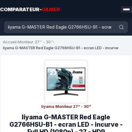
COMPARATEUR-
GAMER
Accueil
›
Moniteur 27'' - 30''
›
Iiyama G-MASTER Red Eagle G2766HSU-B1 - ecran LED - incurve
Iiyama
·
Moniteur 27'' - 30''
Iiyama G-MASTER Red Eagle
G2766HSU-B1 - ecran LED - incurve -
Full HD (1080p) - 27 - HDR