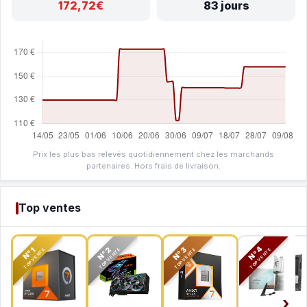
172,72€
83 jours
Prix les plus bas relevés quotidiennement chez les marchands
partenaires. Hors frais de livraison.
Top ventes
N°2
N°3
N°4
N°1
TOP VENTE
TOP VENTE
TOP VENTE
TOP VENTE