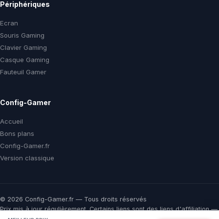
Périphériques
Ecran
Souris Gaming
Clavier Gaming
Casque Gaming
Fauteuil Gamer
Config-Gamer
Accueil
Bons plans
Config-Gamer.fr
Version classique
© 2026 Config-Gamer.fr — Tous droits réservés
Prix mis à jour régulièrement. Certains liens sont des liens d'affiliation —
vous payez le même prix chez le marchand, une commission nous aide