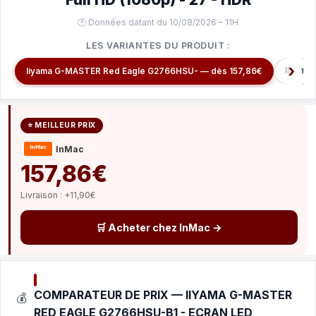
🕐 Données datant du 10/08/2026 – 11H
LES VARIANTES DU PRODUIT :
Iiyama
Iiyama G-MASTER Red Eagle G2766HSU- — dès 157,86€
⭐ MEILLEUR PRIX
InMac
157,86€
Livraison : +11,90€
🛒 Acheter chez InMac →
COMPARATEUR DE PRIX — IIYAMA G-MASTER
💰
RED EAGLE G2766HSU-B1 - ECRAN LED