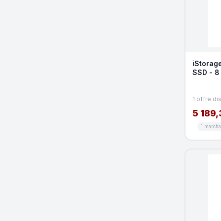
iStorage
SSD - 8 
Conform
1 offre di
5 189,
1 march