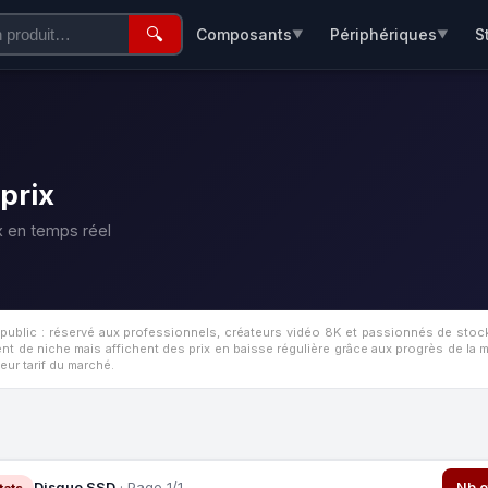
🔍
Composants
Périphériques
S
▼
▼
prix
 en temps réel
 public : réservé aux professionnels, créateurs vidéo 8K et passionnés de st
t de niche mais affichent des prix en baisse régulière grâce aux progrès de l
eur tarif du marché.
Disque SSD
· Page 1/1
Nb o
tats