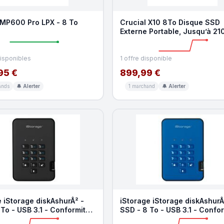
 MP600 Pro LPX - 8 To
Crucial X10 8To Disque SSD
Externe Portable, Jusqu’à 2
s, USB-C 3.2 Gen2, R
disponibles
1 offre disponible
95 €
899,99 €
ands
🔔 Alerter
1 marchand
🔔 Alerter
 iStorage diskAshurÂ² -
iStorage iStorage diskAshurÂ
To - USB 3.1 - Conformite
SSD - 8 To - USB 3.1 - Confo
TAA