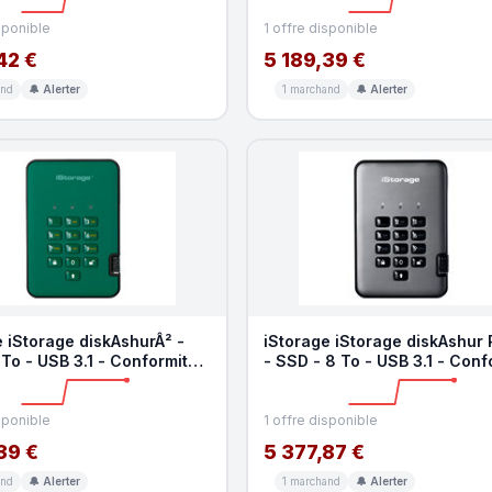
sponible
1 offre disponible
42 €
5 189,39 €
and
🔔 Alerter
1 marchand
🔔 Alerter
 iStorage diskAshurÂ² -
iStorage iStorage diskAshur
To - USB 3.1 - Conformite
- SSD - 8 To - USB 3.1 - Conf
TAA
sponible
1 offre disponible
39 €
5 377,87 €
and
🔔 Alerter
1 marchand
🔔 Alerter