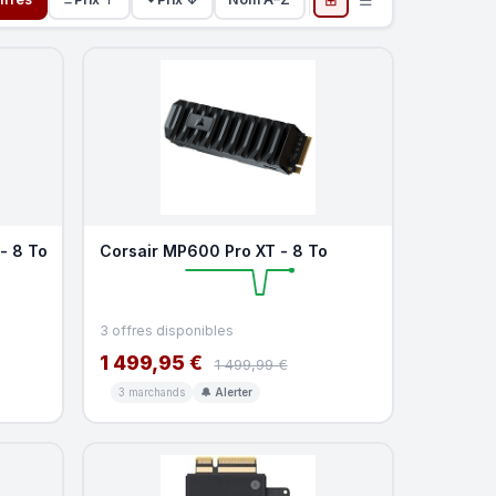
- 8 To
Corsair MP600 Pro XT - 8 To
3 offres disponibles
1 499,95 €
1 499,99 €
3 marchands
🔔 Alerter