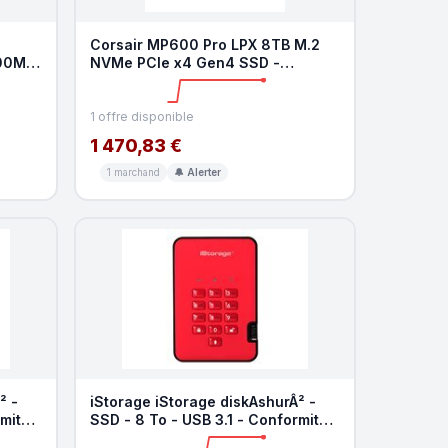
Corsair MP600 Pro LPX 8TB M.2
100Mo
NVMe PCIe x4 Gen4 SSD -
Optimisé pour PS5 (Jusqu'à
1 offre disponible
1 470,83 €
1 marchand
🔔 Alerter
² -
iStorage iStorage diskAshurÂ² -
rmite
SSD - 8 To - USB 3.1 - Conformite
TAA