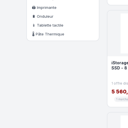
🖨️ Imprimante
🔋 Onduleur
📱 Tablette tactile
🌡️ Pâte Thermique
iStorage
SSD - 8 
Conform
1 offre di
5 560
1 march