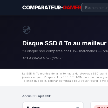
COMPARATEUR-
GAMER
💿
Disque SSD 8 To au meilleur 
23 disque ssd comparés chez 15+ marchands — prix
Mis à jour le 07/08/2026
Le SSD 8 To représente la limite haute du stockage SSD grand
jamais manquer d'espace.
Les SSD 8 To NVMe restent un segmen
To chez plus de 15 marchands français pour vous trouver le meill
Accueil
›
Disque SSD
Budget
23 résul