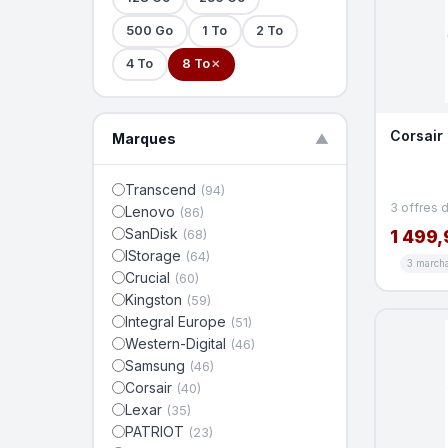
500 Go
1 To
2 To
4 To
8 To
✕
Corsair
Marques
▼
Transcend
(94)
3 offres 
Lenovo
(86)
SanDisk
1 499,
(68)
IStorage
(64)
3 march
Crucial
(60)
Kingston
(59)
Integral Europe
(51)
Western-Digital
(46)
Samsung
(46)
Corsair
(40)
Lexar
(35)
PATRIOT
(23)