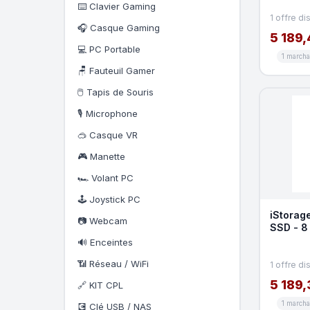
⌨️ Clavier Gaming
1 offre di
🎧 Casque Gaming
5 189,
💻 PC Portable
1 march
🪑 Fauteuil Gamer
🖱️ Tapis de Souris
🎙️ Microphone
🥽 Casque VR
🎮 Manette
🏎️ Volant PC
🕹️ Joystick PC
iStorage
📷 Webcam
SSD - 8 
TAA
🔊 Enceintes
📶 Réseau / WiFi
1 offre di
5 189,
🔗 KIT CPL
1 march
💽 Clé USB / NAS