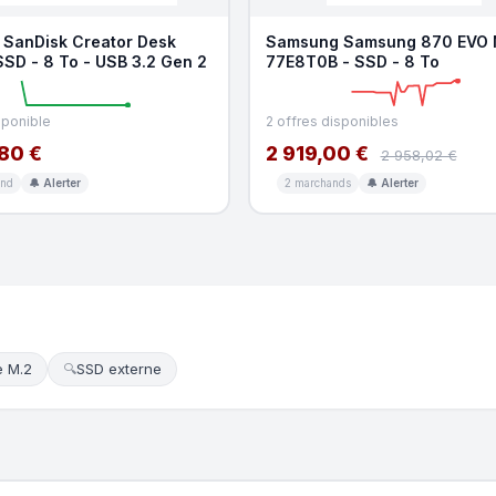
 SanDisk Creator Desk
Samsung Samsung 870 EVO 
SSD - 8 To - USB 3.2 Gen 2
77E8T0B - SSD - 8 To
sponible
2 offres disponibles
80 €
2 919,00 €
2 958,02 €
and
🔔 Alerter
2 marchands
🔔 Alerter
 M.2
SSD externe
🔍