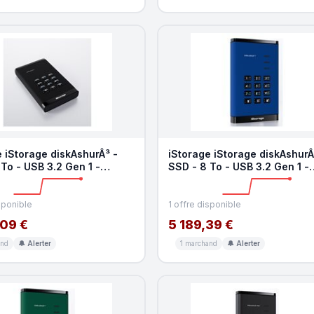
 iStorage diskAshurÂ³ -
iStorage iStorage diskAshurÂ
To - USB 3.2 Gen 1 -
SSD - 8 To - USB 3.2 Gen 1 -
ite TAA
Conformite TAA
sponible
1 offre disponible
,09 €
5 189,39 €
and
🔔 Alerter
1 marchand
🔔 Alerter