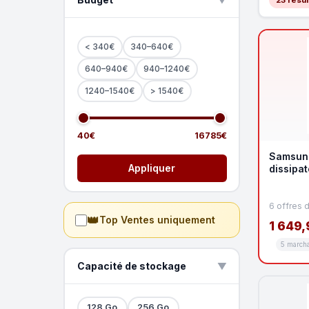
▲
< 340€
340–640€
640–940€
940–1240€
1240–1540€
> 1540€
40€
16785€
Samsun
Appliquer
dissipat
6 offres 
👑
Top Ventes uniquement
1 649,
5 march
Capacité de stockage
▲
128 Go
256 Go