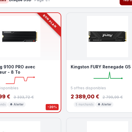
BON PLAN
g 9100 PRO avec
Kingston FURY Renegade G5 
eur - 8 To
disponibles
5 offres disponibles
99 €
2 389,00 €
3 333,72 €
2 799,99 €
ands
🔔 Alerter
5 marchands
🔔 Alerter
-20%