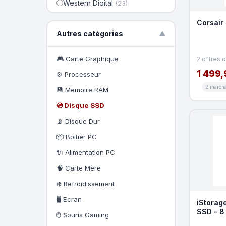
Western Digital
(23)
Intenso
(21)
Corsair
PNY
(20)
Autres catégories
▼
Verbatim
(20)
Dell
(14)
SABRENT
🎮 Carte Graphique
(13)
2 offres 
Hewlett Packard Enterprise
(11)
1 499,
⚙️ Processeur
Micron
(11)
2 march
💾 Memoire RAM
💿 Disque SSD
📡 Disque Dur
📦 Boîtier PC
🔌 Alimentation PC
🧠 Carte Mère
❄️ Refroidissement
🖥️ Ecran
iStorage
SSD - 8 
🖱️ Souris Gaming
TAA