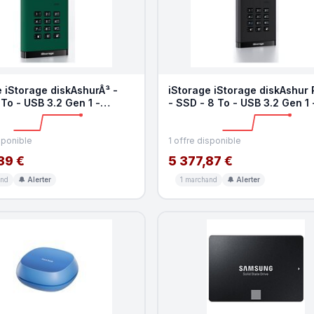
 iStorage diskAshurÂ³ -
iStorage iStorage diskAshur
To - USB 3.2 Gen 1 -
- SSD - 8 To - USB 3.2 Gen 1 
ite TAA
Conformite TAA
sponible
1 offre disponible
39 €
5 377,87 €
and
🔔 Alerter
1 marchand
🔔 Alerter