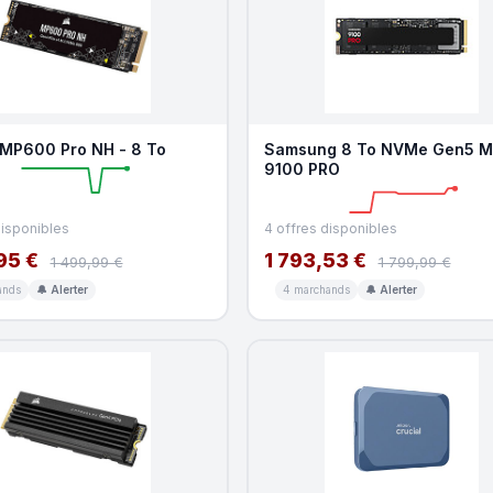
 MP600 Pro NH - 8 To
Samsung 8 To NVMe Gen5 M.
9100 PRO
disponibles
4 offres disponibles
95 €
1 793,53 €
1 499,99 €
1 799,99 €
ands
🔔 Alerter
4 marchands
🔔 Alerter