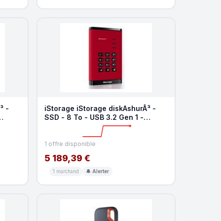
³ -
iStorage iStorage diskAshurÂ³ -
SSD - 8 To - USB 3.2 Gen 1 -
Conformite TAA
1 offre disponible
5 189,39 €
1 marchand
🔔 Alerter