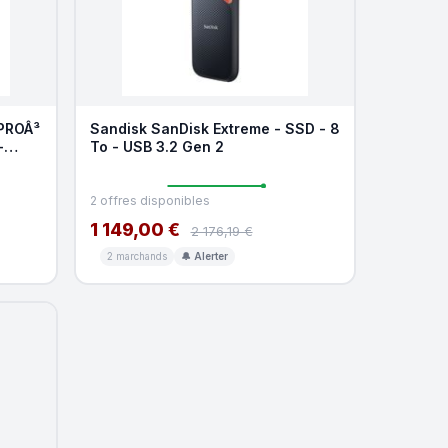
 PROÂ³
Sandisk SanDisk Extreme - SSD - 8
-
To - USB 3.2 Gen 2
2 offres disponibles
1 149,00 €
2 176,19 €
2 marchands
🔔 Alerter