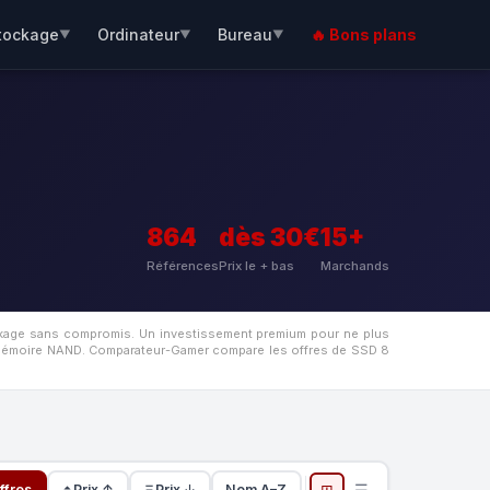
tockage
Ordinateur
Bureau
🔥 Bons plans
▼
▼
▼
864
dès 30€
15+
Références
Prix le + bas
Marchands
ockage sans compromis. Un investissement premium pour ne plus
a mémoire NAND. Comparateur-Gamer compare les offres de SSD 8
⊞
☰
ffres
Prix ↑
Prix ↓
Nom A–Z