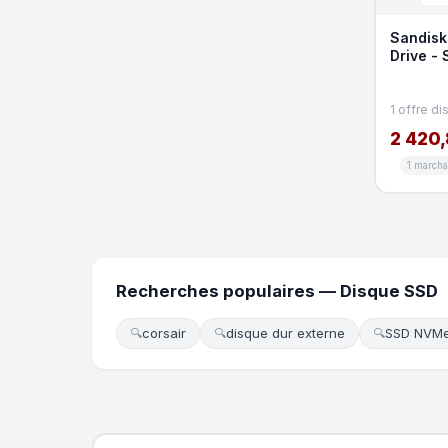
Sandisk
Drive - 
1 offre di
2 420,
1 march
Recherches populaires — Disque SSD
corsair
disque dur externe
SSD NVMe
🔍
🔍
🔍