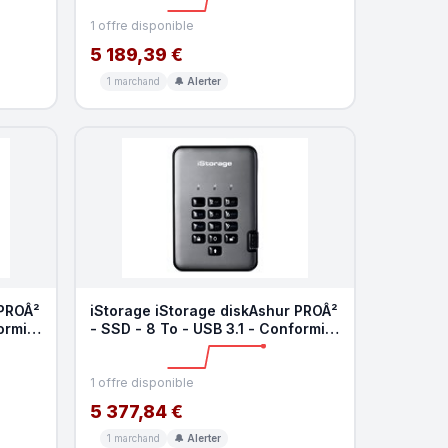
1 offre disponible
5 189,39 €
1 marchand
🔔 Alerter
 PROÂ²
iStorage iStorage diskAshur PROÂ²
ormite
- SSD - 8 To - USB 3.1 - Conformite
TAA
1 offre disponible
5 377,84 €
1 marchand
🔔 Alerter