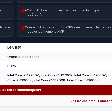
e
AORUS AI Boost : Logiciel d'auto-augmentation par
✓
modèles IA
timal et
Compatibilité premium : 4*DDR5 avec prise en charge des
✓
modules de mémoire XMP
LGA 1851
Ordinateur personnel
DDR5
Intel Core i9-12900K, Intel Core i7-12700K, Intel Core i5-12600K, Int
Core i9-13900K, Intel Core i7-13700K, Intel Core i5-13600K
outes les caractéristiques
▼
Voir la fiche produit Amazo