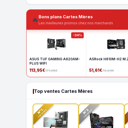
Bons plans Cartes Mères
🔥
Les meilleures promos chez nos marchands
-34%
ASUS TUF GAMING A620AM-
ASRock H610M-H2 M.
PLUS WIFI
113,95€
51,61€
171,98€
76,64€
Top ventes Cartes Mères
N°2
N°1
TOP VENTE
TOP VENTE