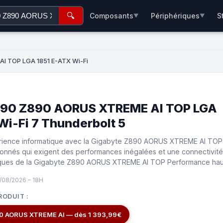
🔍
Composants
Périphériques
S
▼
▼
I TOP LGA 1851 E-ATX Wi-Fi
890 Z890 AORUS XTREME AI TOP LGA
Wi-Fi 7 Thunderbolt 5
rience informatique avec la Gigabyte Z890 AORUS XTREME AI TOP
onnés qui exigent des performances inégalées et une connectivité
iques de la Gigabyte Z890 AORUS XTREME AI TOP Performance hau
/08/2026 – 18H
RODUIT :
Gigabyte Z890 Z890 AORUS XTREME AI — dès 1 393,99€