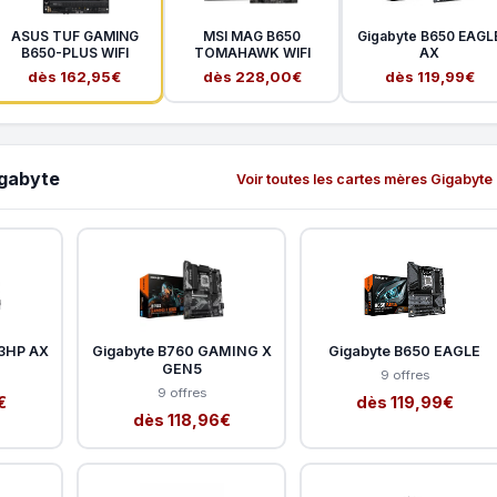
ASUS TUF GAMING
MSI MAG B650
Gigabyte B650 EAGL
B650-PLUS WIFI
TOMAHAWK WIFI
AX
dès 162,95€
dès 228,00€
dès 119,99€
igabyte
Voir toutes les cartes mères Gigabyte
3HP AX
Gigabyte B760 GAMING X
Gigabyte B650 EAGLE
GEN5
9 offres
9 offres
€
dès 119,99€
dès 118,96€