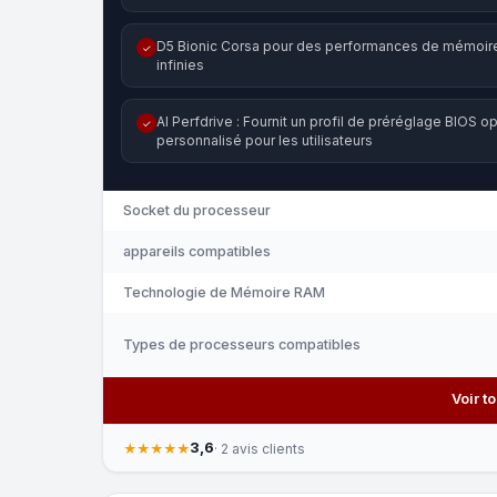
D5 Bionic Corsa pour des performances de mémoir
✓
infinies
AI Perfdrive : Fournit un profil de préréglage BIOS op
✓
personnalisé pour les utilisateurs
Socket du processeur
appareils compatibles
Technologie de Mémoire RAM
Types de processeurs compatibles
Voir t
3,6
★★★★★
· 2 avis clients