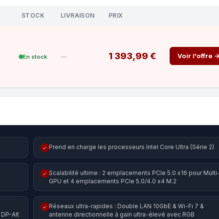
STOCK
LIVRAISON
PRIX
1 393,99 €
Voir l'offre 
—
En stock
Prend en charge les processeurs Intel Core Ultra (Série 2)
✓
Scalabilité ultime : 2 emplacements PCIe 5.0 x16 pour Multi
✓
GPU et 4 emplacements PCIe 5.0/4.0 x4 M.2
Réseaux ultra-rapides : Double LAN 10GbE & Wi-Fi 7 &
✓
DP-Alt
antenne directionnelle à gain ultra-élevé avec RGB