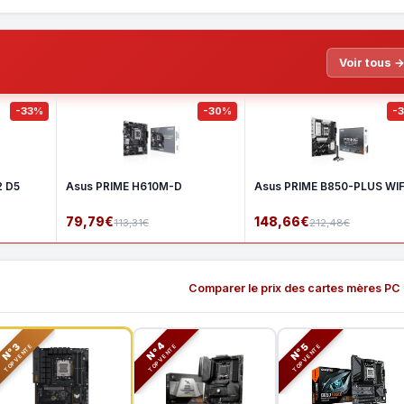
Voir tous 
-33%
-30%
-
2 D5
Asus PRIME H610M-D
Asus PRIME B850-PLUS WIF
79,79€
148,66€
113,31€
212,48€
Comparer le prix des cartes mères PC
N°3
N°5
N°4
TOP VENTE
TOP VENTE
TOP VENTE