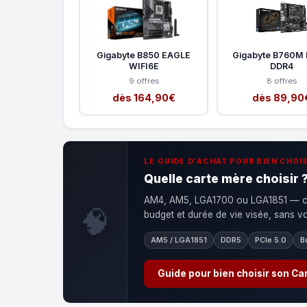
Gigabyte B850 EAGLE
Gigabyte B760M
WIFI6E
DDR4
9 offres
8 offres
dès 164,90€
dès 89,90
LE GUIDE D'ACHAT POUR BIEN CHOIS
Quelle carte mère choisir 
AM4, AM5, LGA1700 ou LGA1851 — cha
🧠
budget et durée de vie visée, sans vo
AM5 / LGA1851
DDR5
PCIe 5.0
B
Guide pour bien choisir son Ca