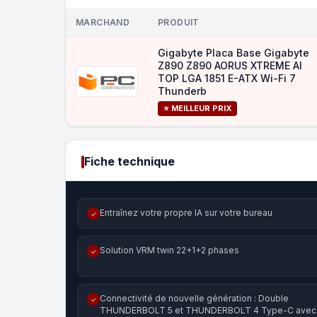
MARCHAND
PRODUIT
Gigabyte Placa Base Gigabyte
Z890 Z890 AORUS XTREME AI
TOP LGA 1851 E-ATX Wi-Fi 7
Thunderb
⭐ MEILLEUR PRIX
Fiche technique
Entraînez votre propre IA sur votre bureau
✓
Solution VRM twin 22+1+2 phases
✓
Connectivité de nouvelle génération : Double
✓
THUNDERBOLT 5 et THUNDERBOLT 4 Type-C avec 