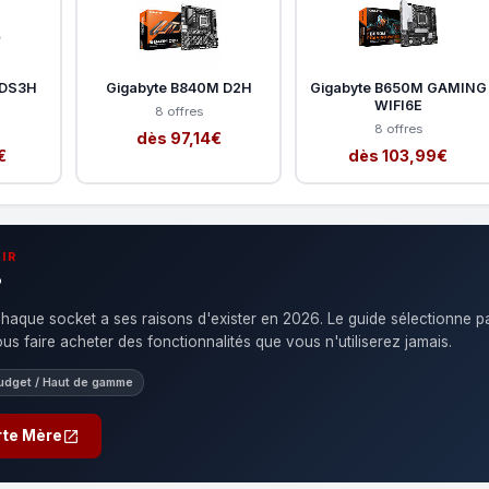
 DS3H
Gigabyte B840M D2H
Gigabyte B650M GAMING
WIFI6E
8 offres
8 offres
dès 97,14€
€
dès 103,99€
IR
?
que socket a ses raisons d'exister en 2026. Le guide sélectionne p
us faire acheter des fonctionnalités que vous n'utiliserez jamais.
udget / Haut de gamme
rte Mère