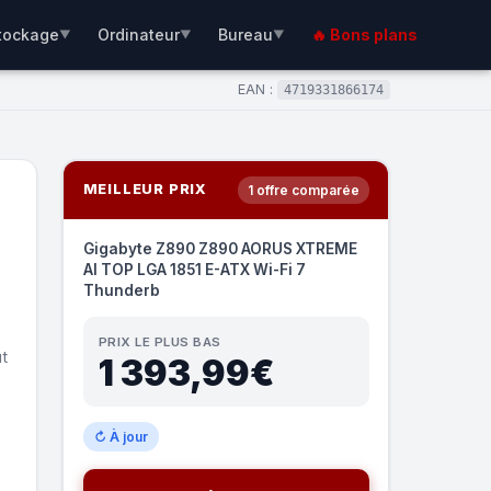
tockage
Ordinateur
Bureau
🔥 Bons plans
▼
▼
▼
EAN :
4719331866174
MEILLEUR PRIX
1 offre comparée
Gigabyte Z890 Z890 AORUS XTREME
AI TOP LGA 1851 E-ATX Wi-Fi 7
Thunderb
PRIX LE PLUS BAS
t
1 393,99€
↻ À jour