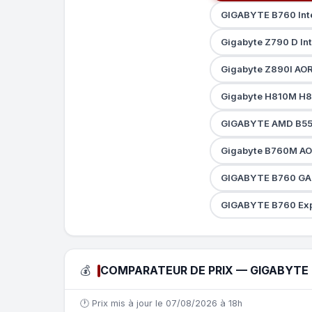
GIGABYTE B760 Int
Gigabyte Z790 D In
Gigabyte Z890I AOR
Gigabyte H810M H8
GIGABYTE AMD B55
Gigabyte B760M AO
GIGABYTE B760 GAM
GIGABYTE B760 Exp
💰
COMPARATEUR DE PRIX — GIGABYTE Z
🕐 Prix mis à jour le 07/08/2026 à 18h