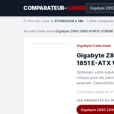
COMPARATEUR-
GAMER
🕐 Prix mis à jour le
07/08/2026 à 18h
· 1 offre comparée
Accueil
›
Carte mere
›
Gigabyte Z890 Z890 AORUS XTREME A
Gigabyte
·
Carte mere
Gigabyte Z
1851 E-ATX 
Optimisez votre expé
conçue pour les passi
avancée. Caractérist
🕐 Données datant du 07
LES VARIANTES DU P