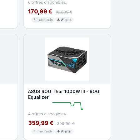
6 offres disponibles
170,99 €
189,99 €
6 marchands
🔔 Alerter
ASUS ROG Thor 1000W III - ROG
Equalizer
4 offres disponibles
359,99 €
399,99 €
4 marchands
🔔 Alerter