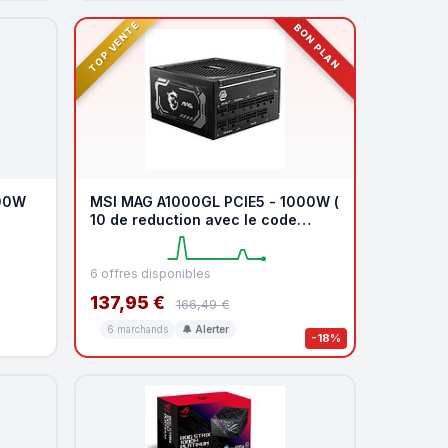
TOP VENTE
BON PLAN
000W
MSI MAG A1000GL PCIE5 - 1000W (
10 de reduction avec le code
promo KOO )
6 offres disponibles
137,95 €
166,49 €
6 marchands
🔔 Alerter
-18%