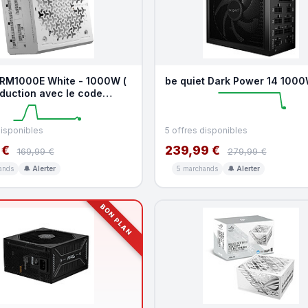
 RM1000E White - 1000W (
be quiet Dark Power 14 100
eduction avec le code
OO )
disponibles
5 offres disponibles
 €
239,99 €
169,99 €
279,99 €
ands
🔔 Alerter
5 marchands
🔔 Alerter
BON PLAN