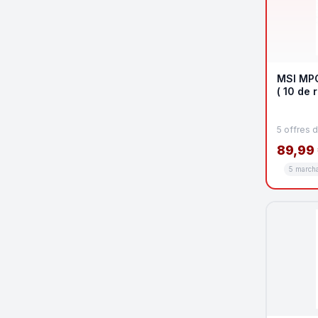
MSI MP
( 10 de 
promo K
5 offres 
89,99
5 march