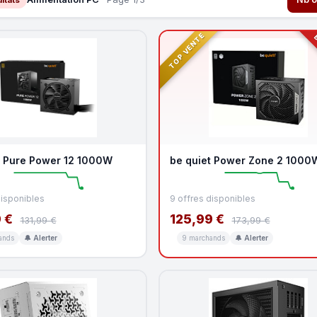
TOP VENTE
B
t Pure Power 12 1000W
be quiet Power Zone 2 1000
disponibles
9 offres disponibles
 €
125,99 €
131,99 €
173,99 €
ands
🔔 Alerter
9 marchands
🔔 Alerter