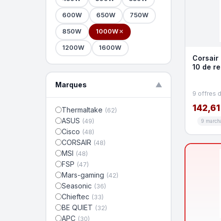
600W
650W
750W
850W
1000W
✕
1200W
1600W
Corsair
10 de r
promo K
Marques
▼
9 offres 
142,61
Thermaltake
(62)
ASUS
(49)
9 march
Cisco
(48)
CORSAIR
(48)
MSI
(48)
FSP
(47)
Mars-gaming
(42)
Seasonic
(36)
Chieftec
(33)
BE QUIET
(32)
APC
(30)