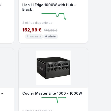
G
Lian Li Edge 1000W with Hub -
Black
3 offres disponibles
152,99 €
179,95 €
3 marchands
🔔 Alerter
 -
Cooler Master Elite 1000 - 1000W