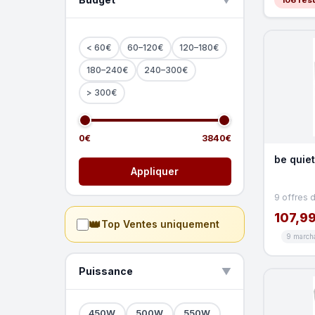
▲
< 60€
60–120€
120–180€
180–240€
240–300€
> 300€
0€
3840€
be quie
Appliquer
9 offres 
107,99
👑
Top Ventes uniquement
9 march
Puissance
▲
450W
500W
550W