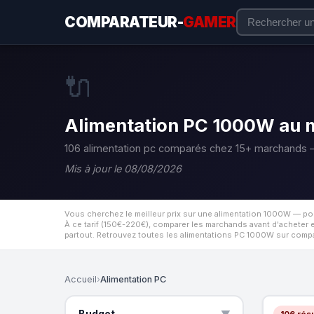
COMPARATEUR-
GAMER
🔌
Alimentation PC 1000W au me
106 alimentation pc comparés chez 15+ marchands —
Mis à jour le 08/08/2026
Vous cherchez le meilleur prix sur une alimentation 1000W — po
À ce tarif (150€-220€), comparer les marchands avant d'acheter
partout. Retrouvez toutes les alimentations PC 1000W sur compar
Accueil
›
Alimentation PC
Budget
106 résu