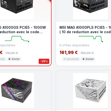
G A1000GS PCIE5 - 1000W
MSI MAG A1000PLS PCIE5 - 
reduction avec le code
( 10 de reduction avec le co
OO )
promo KOO )
disponibles
6 offres disponibles
 €
161,99 €
116,99 €
184,99 €
ands
🔔 Alerter
6 marchands
🔔 Alerter
-25%