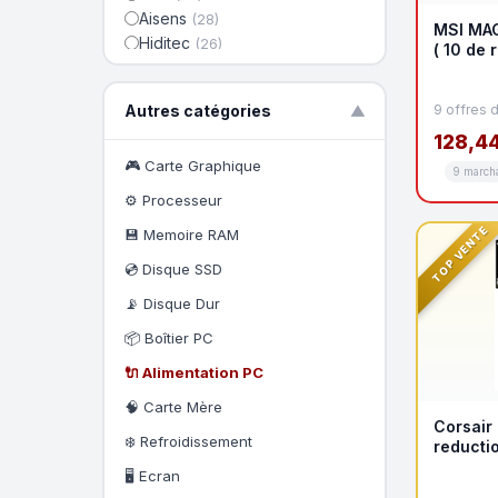
Aisens
(28)
MSI MAG
Hiditec
(26)
( 10 de 
PORT DESIGNS
(23)
promo K
Be-quiet
(22)
Autres catégories
9 offres 
▼
Cooler Master
(22)
128,44
Deepcool
(21)
Tacens
🎮 Carte Graphique
(20)
9 march
Gigabyte
(20)
⚙️ Processeur
MicroBattery
(19)
TOP VENTE
💾 Memoire RAM
💿 Disque SSD
📡 Disque Dur
📦 Boîtier PC
🔌 Alimentation PC
🧠 Carte Mère
Corsair
❄️ Refroidissement
reducti
)
🖥️ Ecran