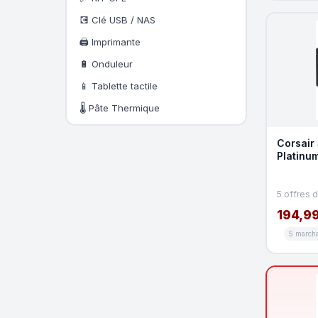
💽 Clé USB / NAS
🖨️ Imprimante
🔋 Onduleur
📱 Tablette tactile
🌡️ Pâte Thermique
Corsair
Platinu
5 offres 
194,99
5 march