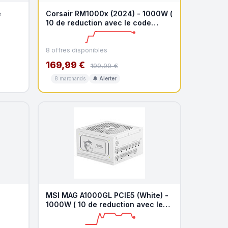
e
Corsair RM1000x (2024) - 1000W (
10 de reduction avec le code
promo KOO )
8 offres disponibles
169,99 €
199,99 €
8 marchands
🔔 Alerter
MSI MAG A1000GL PCIE5 (White) -
1000W ( 10 de reduction avec le
code promo KOO )