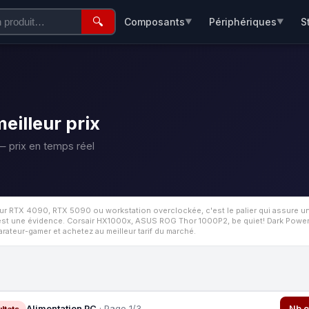
🔍
Composants
Périphériques
S
▼
▼
illeur prix
 prix en temps réel
ur RTX 4090, RTX 5090 ou workstation overclockée, c'est le palier qui assure u
 est une évidence.
Corsair HX1000x, ASUS ROG Thor 1000P2, be quiet! Dark Power 1
ateur-gamer et achetez au meilleur tarif du marché.
Alimentation PC
· Page 1/3
Nb o
ltats