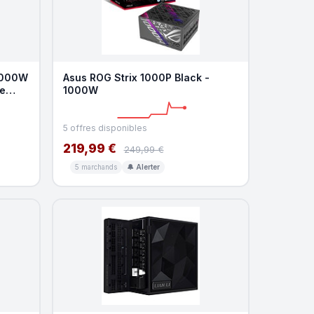
1000W
Asus ROG Strix 1000P Black -
de
1000W
5 offres disponibles
219,99 €
249,99 €
5 marchands
🔔 Alerter