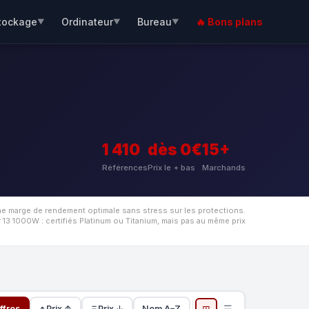
tockage
Ordinateur
Bureau
🔥 Bons plans
▼
▼
▼
1 410
dès 0€
15+
Références
Prix le + bas
Marchands
ne marge de rendement optimale sans stress sur les protections.
3 1000W : certifiés Platinum ou Titanium, mais pas au même prix
⊞
☰
ffres
Prix ↑
Prix ↓
Nom A–Z