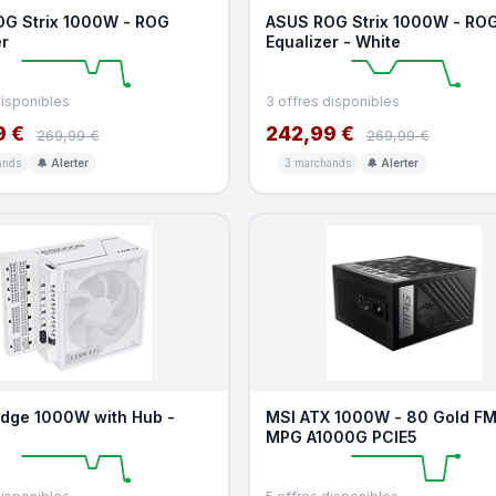
G Strix 1000W - ROG
ASUS ROG Strix 1000W - RO
er
Equalizer - White
disponibles
3 offres disponibles
9 €
242,99 €
269,99 €
269,99 €
ands
🔔 Alerter
3 marchands
🔔 Alerter
 Edge 1000W with Hub -
MSI ATX 1000W - 80 Gold FM
MPG A1000G PCIE5