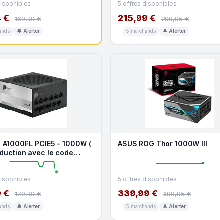
disponibles
5 offres disponibles
 €
215,99 €
169,99 €
299,95 €
ands
🔔 Alerter
5 marchands
🔔 Alerter
 A1000PL PCIE5 - 1000W (
ASUS ROG Thor 1000W III
eduction avec le code
OO )
disponibles
5 offres disponibles
 €
339,99 €
179,99 €
399,95 €
ands
🔔 Alerter
5 marchands
🔔 Alerter