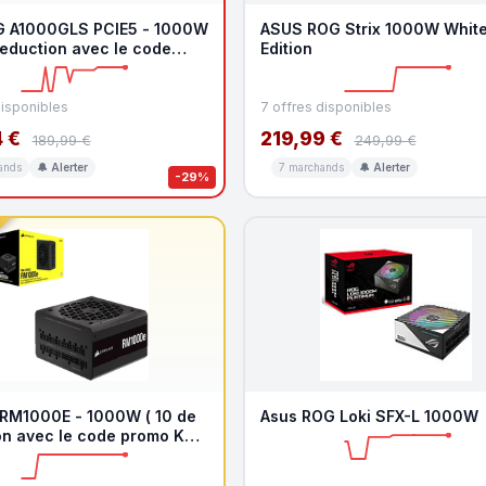
 A1000GLS PCIE5 - 1000W
ASUS ROG Strix 1000W Whit
reduction avec le code
Edition
OO )
disponibles
7 offres disponibles
 €
219,99 €
189,99 €
249,99 €
ands
🔔 Alerter
7 marchands
🔔 Alerter
-29%
 RM1000E - 1000W ( 10 de
Asus ROG Loki SFX-L 1000W
on avec le code promo KOO