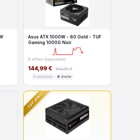
0W
Asus ATX 1000W - 80 Gold - TUF
Gaming 1000G Noir
6 offres disponibles
144,99 €
154,99 €
6 marchands
🔔 Alerter
TOP VENTE