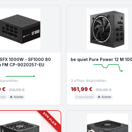
 SFX 1000W - SF1000 80
be quiet Pure Power 12 M 1
m FM CP-9020257-EU
disponibles
3 offres disponibles
 €
161,99 €
214,99 €
199,95 €
ands
🔔 Alerter
3 marchands
🔔 Alerter
BON PLAN