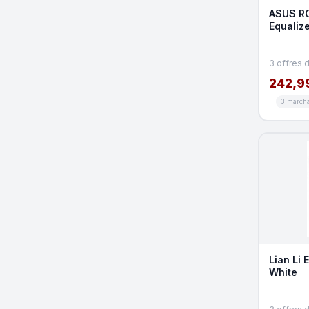
ASUS RO
Equaliz
3 offres 
242,9
3 march
Lian Li
White