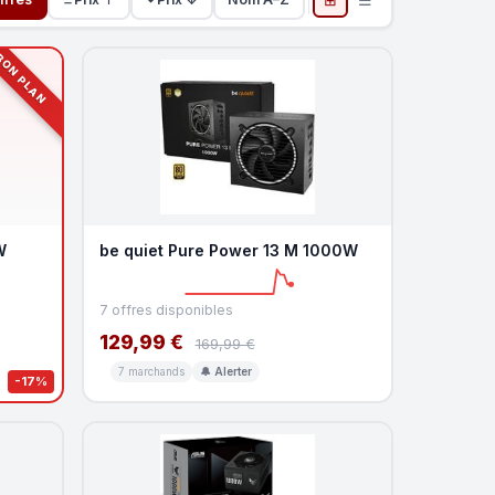
ON PLAN
W
be quiet Pure Power 13 M 1000W
7 offres disponibles
129,99 €
169,99 €
7 marchands
🔔 Alerter
-17%