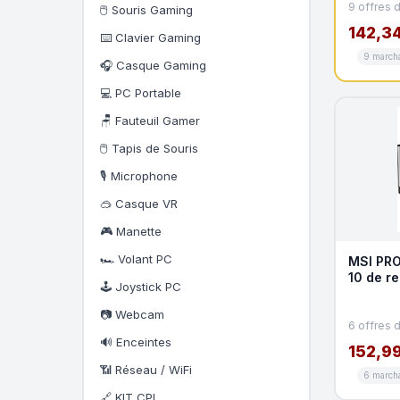
9 offres 
🖱️ Souris Gaming
142,34
⌨️ Clavier Gaming
9 march
🎧 Casque Gaming
💻 PC Portable
🪑 Fauteuil Gamer
🖱️ Tapis de Souris
🎙️ Microphone
🥽 Casque VR
🎮 Manette
🏎️ Volant PC
MSI PRO
10 de r
🕹️ Joystick PC
promo K
📷 Webcam
6 offres 
🔊 Enceintes
152,99
📶 Réseau / WiFi
6 march
🔗 KIT CPL