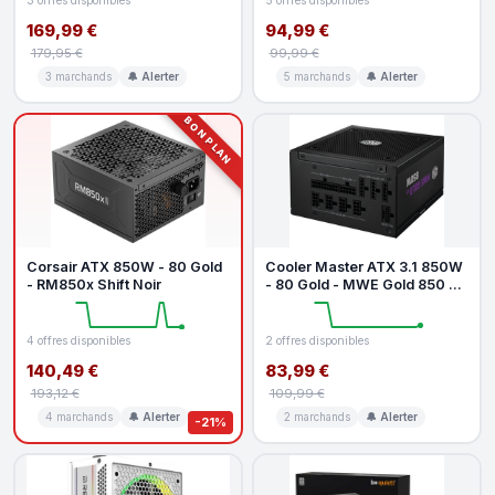
3 offres disponibles
5 offres disponibles
169,99 €
94,99 €
179,95 €
99,99 €
3 marchands
🔔 Alerter
5 marchands
🔔 Alerter
BON PLAN
Corsair ATX 850W - 80 Gold
Cooler Master ATX 3.1 850W
- RM850x Shift Noir
- 80 Gold - MWE Gold 850 V3
Noir
4 offres disponibles
2 offres disponibles
140,49 €
83,99 €
193,12 €
109,99 €
4 marchands
🔔 Alerter
2 marchands
🔔 Alerter
-21%