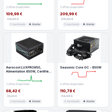
2 offres disponibles
3 offres disponibles
109,99 €
209,99 €
114,99 €
275,99 €
2 marchands
🔔 Alerter
3 marchands
🔔 Alerter
Aerocool LUXPRO850,
Seasonic Core GC - 850W
Alimentation 850W, Certifiée
80Plus Bronze 230V EU,
Efficaci
2 offres disponibles
4 offres disponibles
68,42 €
110,78 €
72,23 €
114,99 €
2 marchands
🔔 Alerter
4 marchands
🔔 Alerter