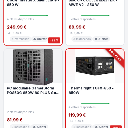
Cooler Master X Silent Edge -
Bloc d - COOLER MASTER -
850 W
MWE V2 - 850 W
4 offres disponibles
3 offres disponibles
249,99 €
89,99 €
319,99 €
107,99 €
4 marchands
🔔 Alerter
3 marchands
🔔 Alerter
-22%
BON PLAN
PC modulaire GamerStorm
Thermalright TGFX-850 -
PQ850G 850W 80 PLUS Gold
850W
Black
4 offres disponibles
2 offres disponibles
119,99 €
81,99 €
149,99 €
2 marchands
🔔 Alerter
4 marchands
🔔 Alerter