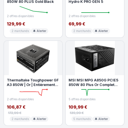
850W 80 PLUS Gold Black
Hydro K PRO GEN 5
2 offres disponibles
2 offres disponibles
129,99 €
69,99 €
2 marchands
🔔 Alerter
2 marchands
🔔 Alerter
Thermaltake Toughpower GF
MSI MSI MPG A850G PCIE5
A3 850W | Or | Entièrement
850W 80 Plus Or Complet
modulaire | ATX 3.1 | PCIe
Modulaire
2 offres disponibles
5 offres disponibles
106,87 €
109,99 €
172,99 €
139,99 €
2 marchands
🔔 Alerter
5 marchands
🔔 Alerter