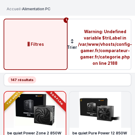
Accueil
›
Alimentation PC
1
Warning
: Undefined
variable $triLabel in
↕
🎚️ Filtres
/var/www/vhosts/config-
Trier
gamer.fr/comparateur-
gamer.fr/categorie.php
on line
2188
147 résultats
TOP VENTE
BON PLAN
be quiet Power Zone 2 850W
be quiet Pure Power 12 850W