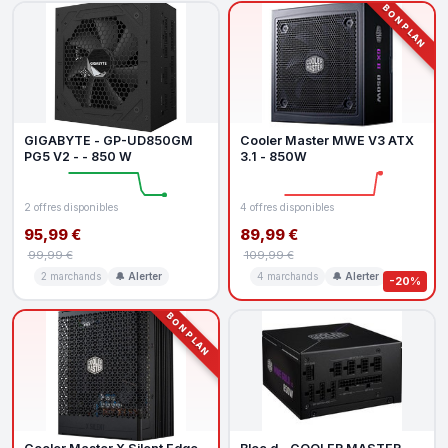
BON PLAN
GIGABYTE - GP-UD850GM
Cooler Master MWE V3 ATX
PG5 V2 - - 850 W
3.1 - 850W
2 offres disponibles
4 offres disponibles
95,99 €
89,99 €
99,99 €
109,99 €
2 marchands
🔔 Alerter
4 marchands
🔔 Alerter
-20%
BON PLAN