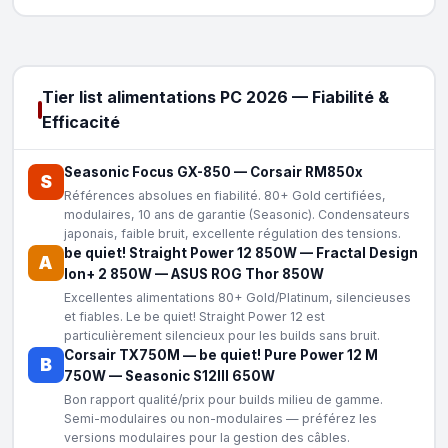
Tier list alimentations PC 2026 — Fiabilité &
Efficacité
Seasonic Focus GX-850
—
Corsair RM850x
S
Références absolues en fiabilité. 80+ Gold certifiées,
modulaires, 10 ans de garantie (Seasonic). Condensateurs
japonais, faible bruit, excellente régulation des tensions.
be quiet! Straight Power 12 850W
—
Fractal Design
A
Ion+ 2 850W
—
ASUS ROG Thor 850W
Excellentes alimentations 80+ Gold/Platinum, silencieuses
et fiables. Le be quiet! Straight Power 12 est
particulièrement silencieux pour les builds sans bruit.
Corsair TX750M
—
be quiet! Pure Power 12 M
B
750W
—
Seasonic S12III 650W
Bon rapport qualité/prix pour builds milieu de gamme.
Semi-modulaires ou non-modulaires — préférez les
versions modulaires pour la gestion des câbles.