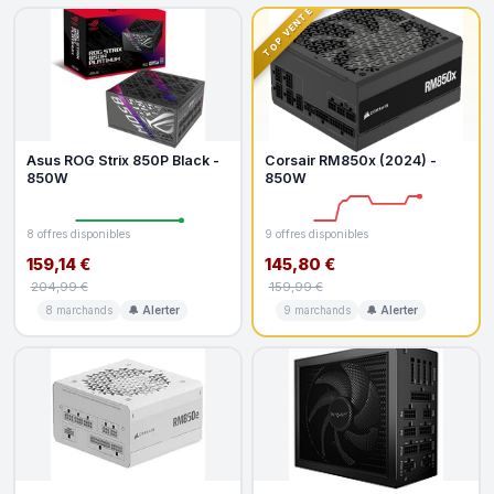
TOP VENTE
Asus ROG Strix 850P Black -
Corsair RM850x (2024) -
850W
850W
8 offres disponibles
9 offres disponibles
159,14 €
145,80 €
204,99 €
159,99 €
8 marchands
🔔 Alerter
9 marchands
🔔 Alerter