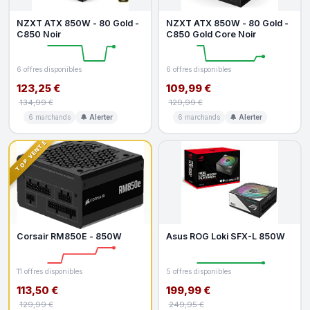
NZXT ATX 850W - 80 Gold -
NZXT ATX 850W - 80 Gold -
C850 Noir
C850 Gold Core Noir
6 offres disponibles
6 offres disponibles
123,25 €
109,99 €
134,99 €
129,99 €
6 marchands
🔔 Alerter
6 marchands
🔔 Alerter
TOP VENTE
Corsair RM850E - 850W
Asus ROG Loki SFX-L 850W
11 offres disponibles
5 offres disponibles
113,50 €
199,99 €
129,99 €
249,95 €