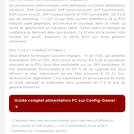
Six protections électroniques sont attendues sur toute alimentation
sérieuse : OVP (surtension), UVP (sous-tension), OCP (surintensité),
SCP (court-circuit), OPP (surpuissance) et OTP (surchauffe). Ce n'est
pas du marketing — c'est ce qui évite qu'une défaillance de la PSU
emporte carte graphique, processeur et stockage dans sa chute. La
durée de garantie est un indicateur fiable : 3 ans traduit un manque de
confiance du fabricant dans son produit, 7 à 10 ans est la norme chez
Corsair, be quiet!, Seasonic et ASUS ROG sur leurs gammes
sérieuses.
RAIL +12V ET CHARGE OPTIMALE
Deux détails techniques souvent négligés : le rail +12V, qui alimente
directement GPU et CPU, doit fournir au moins 85 % de la puissance
nominale de la PSU pour être exploitable sur un GPU performant. Et
une alimentation fonctionnant à 50-60 % de sa capacité est plus
efficace et plus silencieuse qu'une PSU poussée à 90 %. Sur-
dimensionner légèrement, c'est exactement ce qui lui permet de rester
en zone optimale et d'atteindre sans problème les 7 à 10 ans de
garantie annoncés.
Guide complet alimentation PC sur Config-Gamer
→
ℹ️ Certains liens vers les marchands sont des liens d'affiliation.
Vous payez le même prix — une commission nous aide à
maintenir ce comparateur gratuit.