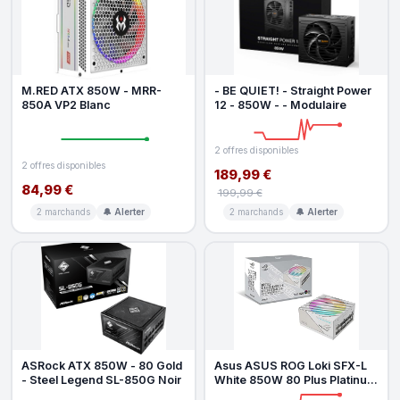
M.RED ATX 850W - MRR-
- BE QUIET! - Straight Power
850A VP2 Blanc
12 - 850W - - Modulaire
2 offres disponibles
2 offres disponibles
189,99 €
84,99 €
199,99 €
2 marchands
🔔 Alerter
2 marchands
🔔 Alerter
ASRock ATX 850W - 80 Gold
Asus ASUS ROG Loki SFX-L
- Steel Legend SL-850G Noir
White 850W 80 Plus Platinum
Modulaire