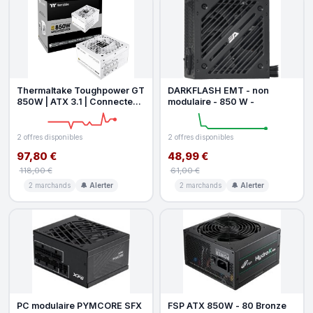
Thermaltake Toughpower GT
DARKFLASH EMT - non
850W | ATX 3.1 | Connecteur
modulaire - 850 W -
PCIe 5.1 12V 2x6 | Fonctio
2 offres disponibles
2 offres disponibles
97,80 €
48,99 €
118,00 €
61,00 €
2 marchands
🔔 Alerter
2 marchands
🔔 Alerter
PC modulaire PYMCORE SFX
FSP ATX 850W - 80 Bronze