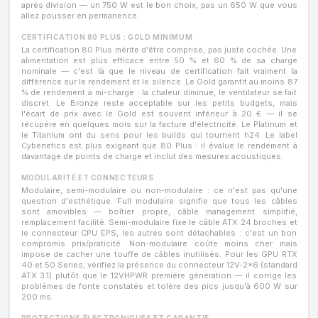
après division — un 750 W est le bon choix, pas un 650 W que vous
allez pousser en permanence.
CERTIFICATION 80 PLUS : GOLD MINIMUM
La certification 80 Plus mérite d'être comprise, pas juste cochée. Une
alimentation est plus efficace entre 50 % et 60 % de sa charge
nominale — c'est là que le niveau de certification fait vraiment la
différence sur le rendement et le silence. Le Gold garantit au moins 87
% de rendement à mi-charge : la chaleur diminue, le ventilateur se fait
discret. Le Bronze reste acceptable sur les petits budgets, mais
l'écart de prix avec le Gold est souvent inférieur à 20 € — il se
récupère en quelques mois sur la facture d'électricité. Le Platinum et
le Titanium ont du sens pour les builds qui tournent h24. Le label
Cybenetics est plus exigeant que 80 Plus : il évalue le rendement à
davantage de points de charge et inclut des mesures acoustiques.
MODULARITÉ ET CONNECTEURS
Modulaire, semi-modulaire ou non-modulaire : ce n'est pas qu'une
question d'esthétique. Full modulaire signifie que tous les câbles
sont amovibles — boîtier propre, câble management simplifié,
remplacement facilité. Semi-modulaire fixe le câble ATX 24 broches et
le connecteur CPU EPS, les autres sont détachables : c'est un bon
compromis prix/praticité. Non-modulaire coûte moins cher mais
impose de cacher une touffe de câbles inutilisés. Pour les GPU RTX
40 et 50 Series, vérifiez la présence du connecteur 12V-2x6 (standard
ATX 3.1) plutôt que le 12VHPWR première génération — il corrige les
problèmes de fonte constatés et tolère des pics jusqu'à 600 W sur
200 ms.
PROTECTIONS ÉLECTRONIQUES ET GARANTIE