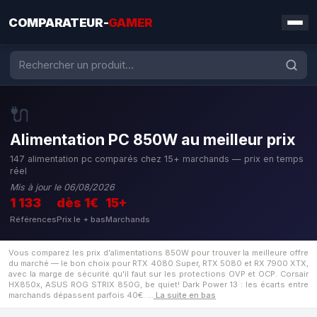
COMPARATEUR-
GAMER
🔌
Alimentation PC 850W au meilleur prix
147 alimentation pc comparés chez 15+ marchands — prix en temps
réel
Mis à jour le 06/08/2026
1 133
dès 1€
15+
Références
Prix le + bas
Marchands
Vous comparez les prix d'alimentations 850W pour trouver la meilleure offre
du marché — le bon choix pour RTX 4080 Super, RTX 5080 et RX 7900 XTX,
avec la marge de sécurité qu'il faut sur les protections OVP et OCP. Corsair
HX850x, ASUS ROG STRIX 850G, be quiet! Dark Power 13 : les écarts entre
marchands dépassent parfois 40€.
…
La suite en bas