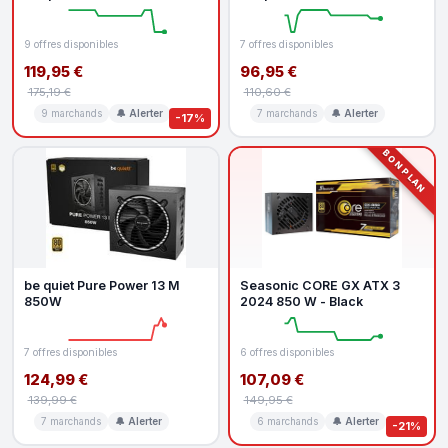
9 offres disponibles
7 offres disponibles
119,95 €
96,95 €
175,19 €
110,60 €
9 marchands
🔔 Alerter
7 marchands
🔔 Alerter
-17%
BON PLAN
be quiet Pure Power 13 M
Seasonic CORE GX ATX 3
850W
2024 850 W - Black
7 offres disponibles
6 offres disponibles
124,99 €
107,09 €
139,99 €
149,95 €
7 marchands
🔔 Alerter
6 marchands
🔔 Alerter
-21%