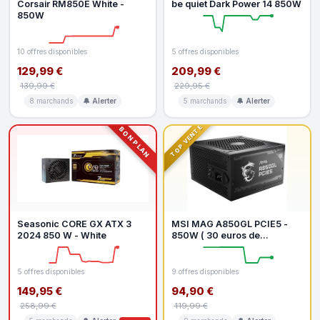
Corsair RM850E White -
be quiet Dark Power 14 850W
850W
10 offres disponibles
5 offres disponibles
129,99 €
209,99 €
139,99 €
229,95 €
8 marchands
🔔 Alerter
5 marchands
🔔 Alerter
TOP VENTE
BON PLAN
Seasonic CORE GX ATX 3
MSI MAG A850GL PCIE5 -
2024 850 W - White
850W ( 30 euros de
reduction avec le code
promo SPORTS )
5 offres disponibles
9 offres disponibles
149,95 €
94,90 €
258,99 €
119,99 €