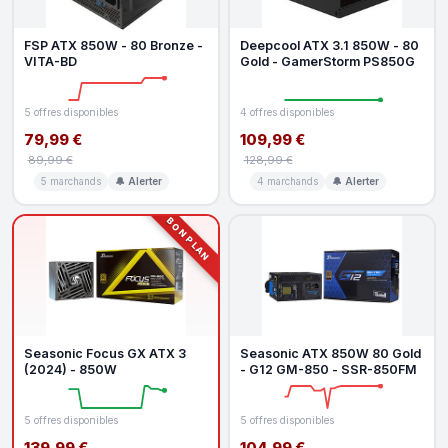
FSP ATX 850W - 80 Bronze -
Deepcool ATX 3.1 850W - 80
VITA-BD
Gold - GamerStorm PS850G
5 offres disponibles
4 offres disponibles
79,99 €
109,99 €
89,99 €
128,99 €
5 marchands
🔔 Alerter
4 marchands
🔔 Alerter
BON PLAN
Seasonic Focus GX ATX 3
Seasonic ATX 850W 80 Gold
(2024) - 850W
- G12 GM-850 - SSR-850FM
5 offres disponibles
5 offres disponibles
139,99 €
104,99 €