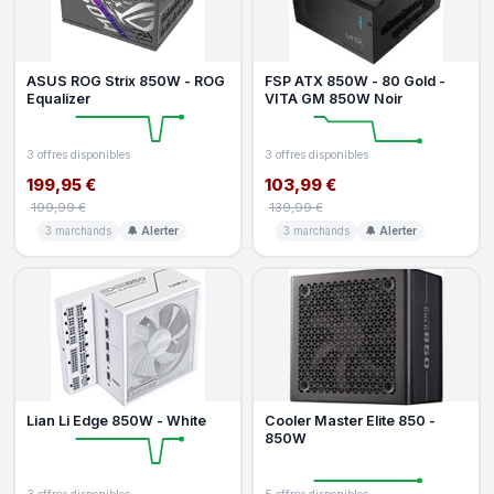
ASUS ROG Strix 850W - ROG
FSP ATX 850W - 80 Gold -
Equalizer
VITA GM 850W Noir
3 offres disponibles
3 offres disponibles
199,95 €
103,99 €
199,99 €
139,99 €
3 marchands
🔔 Alerter
3 marchands
🔔 Alerter
Lian Li Edge 850W - White
Cooler Master Elite 850 -
850W