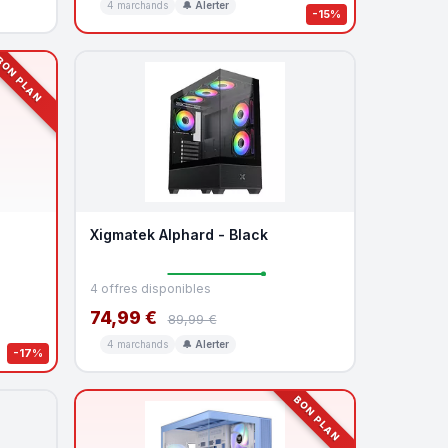
4 marchands
🔔 Alerter
-15%
ON PLAN
Xigmatek Alphard - Black
4 offres disponibles
74,99 €
89,99 €
4 marchands
🔔 Alerter
-17%
BON PLAN