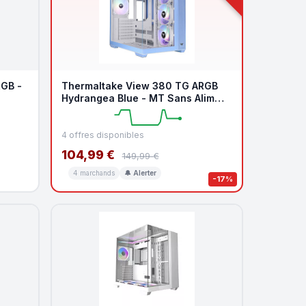
GB -
Thermaltake View 380 TG ARGB
Hydrangea Blue - MT Sans Alim
ATX
4 offres disponibles
104,99 €
149,99 €
4 marchands
🔔 Alerter
-17%