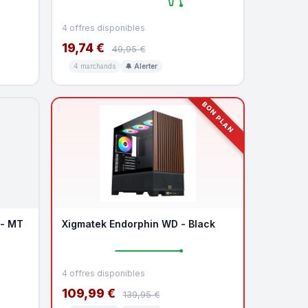
4 offres disponibles
19,74 €
49,95 €
4 marchands
🔔 Alerter
BON PLAN
 - MT
Xigmatek Endorphin WD - Black
4 offres disponibles
109,99 €
139,95 €