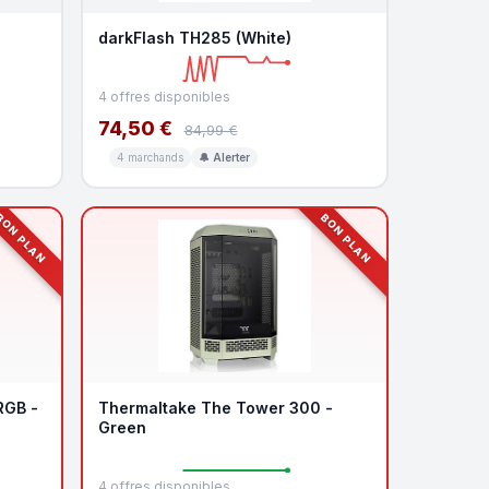
darkFlash TH285 (White)
4 offres disponibles
74,50 €
84,99 €
4 marchands
🔔 Alerter
ON PLAN
BON PLAN
RGB -
Thermaltake The Tower 300 -
Green
4 offres disponibles