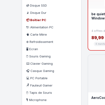
💿 Disque SSD
📡 Disque Dur
be quiet
Window 
📦 Boîtier PC
🔌 Alimentation PC
4 offres 
🧠 Carte Mère
89,99
❄️ Refroidissement
4 march
🖥️ Ecran
🖱️ Souris Gaming
⌨️ Clavier Gaming
🎧 Casque Gaming
💻 PC Portable
🪑 Fauteuil Gamer
🖱️ Tapis de Souris
AeroCoo
🎙️ Microphone