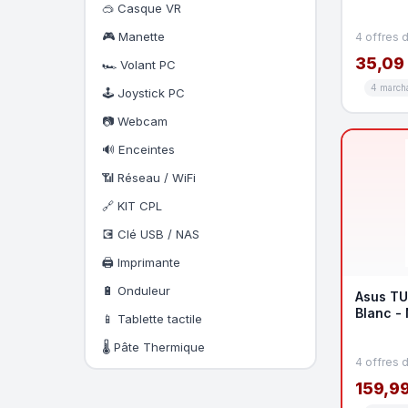
🥽 Casque VR
🎮 Manette
4 offres 
35,09
🏎️ Volant PC
4 march
🕹️ Joystick PC
📷 Webcam
🔊 Enceintes
📶 Réseau / WiFi
🔗 KIT CPL
💽 Clé USB / NAS
🖨️ Imprimante
🔋 Onduleur
Asus TU
Blanc -
📱 Tablette tactile
🌡️ Pâte Thermique
4 offres 
159,99