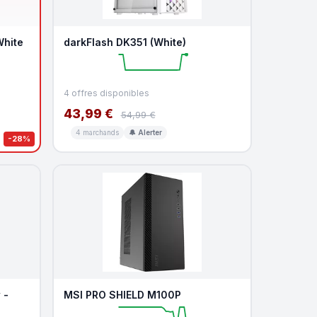
White
darkFlash DK351 (White)
4 offres disponibles
43,99 €
54,99 €
4 marchands
🔔 Alerter
-28%
 -
MSI PRO SHIELD M100P