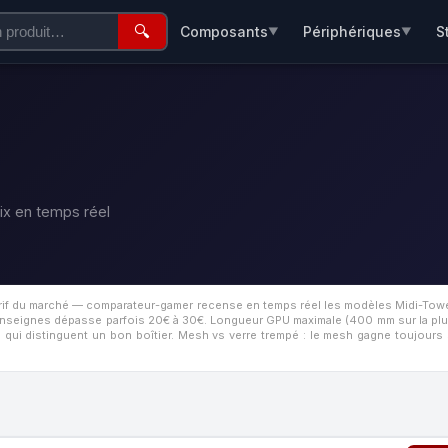
🔍
Composants
Périphériques
S
▼
▼
ix en temps réel
tarif du marché — comparateur-gamer recense en temps réel les modèles Midi-Tower
e enseignes dépasse parfois 20€ à 30€.
Longueur GPU maximale (400 mm sur la plu
ui distinguent un bon boîtier. Mesh vs verre trempé : le mesh gagne toujours