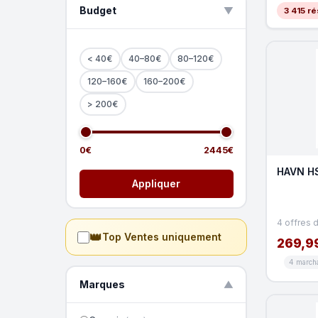
Budget
▲
3 415 ré
< 40€
40–80€
80–120€
120–160€
160–200€
> 200€
0€
2445€
HAVN HS
Appliquer
4 offres 
👑
Top Ventes uniquement
269,9
4 march
Marques
▼