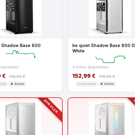
t Shadow Base 800
be quiet Shadow Base 800 D
White
disponibles
4 offres disponibles
 €
152,99 €
139,99 €
178,00 €
ands
🔔 Alerter
4 marchands
🔔 Alerter
BON PLAN
B