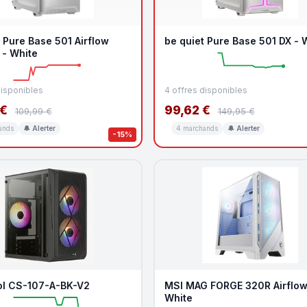
 Pure Base 501 Airflow
be quiet Pure Base 501 DX - 
- White
disponibles
4 offres disponibles
 €
99,62 €
109,99 €
149,95 €
ands
🔔 Alerter
4 marchands
🔔 Alerter
-15%
l CS-107-A-BK-V2
MSI MAG FORGE 320R Airflow
White