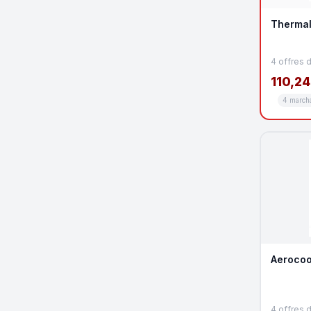
Thermal
4 offres 
110,24
4 march
Aerocoo
4 offres 