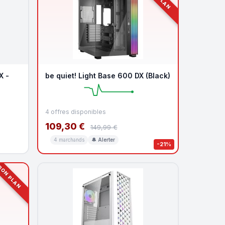
X -
be quiet! Light Base 600 DX (Black)
4 offres disponibles
109,30 €
149,99 €
4 marchands
🔔 Alerter
-21%
ON PLAN