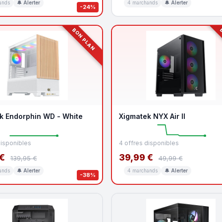
ands
🔔 Alerter
4 marchands
🔔 Alerter
-24%
BON PLAN
B
k Endorphin WD - White
Xigmatek NYX Air II
disponibles
4 offres disponibles
€
39,99 €
139,95 €
49,99 €
ands
🔔 Alerter
4 marchands
🔔 Alerter
-38%