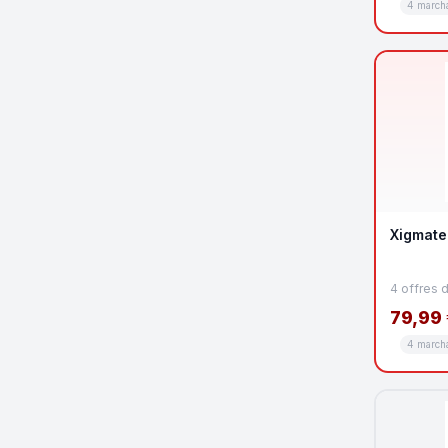
4 march
Xigmate
4 offres 
79,99 
4 march