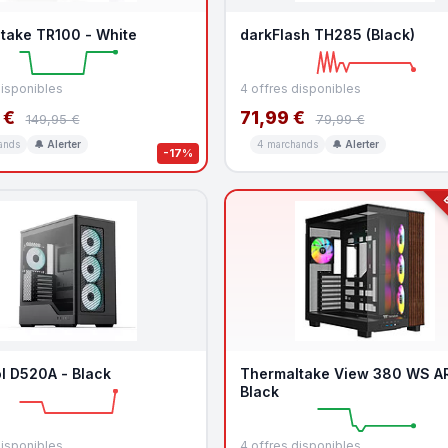
take TR100 - White
darkFlash TH285 (Black)
disponibles
4 offres disponibles
 €
71,99 €
149,95 €
79,99 €
ands
🔔 Alerter
4 marchands
🔔 Alerter
-17%
B
l D520A - Black
Thermaltake View 380 WS A
Black
disponibles
4 offres disponibles