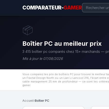
COMPARATEUR-
GAMER
📦
Boîtier PC au meilleur prix
3 415 boîtier pc comparés chez 15+ marchands — pr
Mis à jour le 07/08/2026
Vous comparez les prix de boîtiers PC pour trouver le meilleur 
un Fractal Design North ou un Lian Li Lancool 216, l'écart entr
cable management 25 mm de profondeur — ce sont les critères q
gamer.
Accueil
›
Boîtier PC