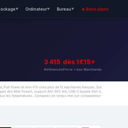
tockage
Ordinateur
Bureau
🔥 Bons plans
▼
▼
▼
3 415
dès 1€
15+
Références
Prix le + bas
Marchands
, Full-Tower et mini-ITX chez plus de 15 marchands français. Sur
part des Midi-Tower), support AIO 360 mm, USB-C façade Gen 2,
 sur les températures. Comparez en temps réel sur comparateur-