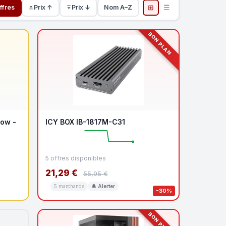
⊞
☰
ffres
Prix ↑
Prix ↓
Nom A–Z
BON PLAN
dow -
ICY BOX IB-1817M-C31
5 offres disponibles
21,29 €
55,95 €
5 marchands
🔔 Alerter
-30%
BON PLAN