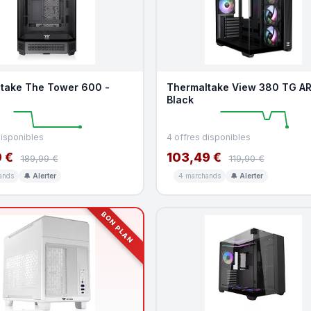
take The Tower 600 -
Thermaltake View 380 TG AR
Black
disponibles
4 offres disponibles
 €
103,49 €
189,99 €
119,90 €
ands
🔔 Alerter
4 marchands
🔔 Alerter
BON PLAN