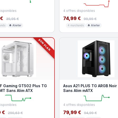
disponibles
4 offres disponibles
 €
74,99 €
39,95 €
99,99 €
ands
🔔 Alerter
4 marchands
🔔 Alerter
BON PLAN
F Gaming GT502 Plus TG
Asus A21 PLUS TG ARGB Noir
 MT Sans Alim ATX
Sans Alim mATX
disponibles
4 offres disponibles
 €
79,99 €
290,63 €
94,99 €