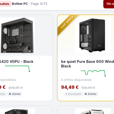
Boîtier PC
· Page 5/72
Nb o
sultats
TOP VENTE
420 VGPU - Black
be quiet Pure Base 600 Win
Black
disponibles
4 offres disponibles
9 €
94,49 €
309,95 €
104,99 €
ands
🔔 Alerter
4 marchands
🔔 Alerter