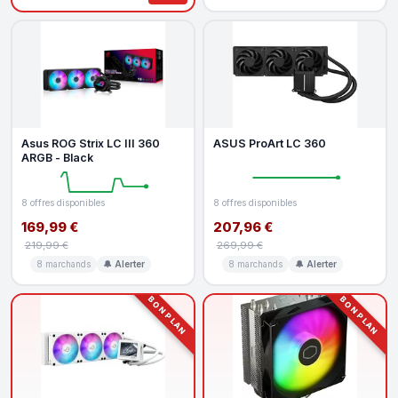
Asus ROG Strix LC III 360
ASUS ProArt LC 360
ARGB - Black
8 offres disponibles
8 offres disponibles
169,99 €
207,96 €
219,99 €
269,99 €
8 marchands
🔔 Alerter
8 marchands
🔔 Alerter
BON PLAN
BON PLAN