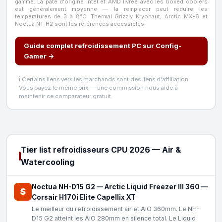
gamme. La pâte d'origine Intel et AMD livrée avec les boxed coolers
est généralement moyenne — la remplacer peut réduire les
températures de 3 à 8°C. Thermal Grizzly Kryonaut, Arctic MX-6 et
Noctua NT-H2 sont les références accessibles.
Guide complet refroidissement PC sur Config-
Gamer →
ℹ️ Certains liens vers les marchands sont des liens d'affiliation.
Vous payez le même prix — une commission nous aide à
maintenir ce comparateur gratuit.
Tier list refroidisseurs CPU 2026 — Air &
Watercooling
Noctua NH-D15 G2
—
Arctic Liquid Freezer III 360
—
S
Corsair H170i Elite Capellix XT
Le meilleur du refroidissement air et AIO 360mm. Le NH-
D15 G2 atteint les AIO 280mm en silence total. Le Liquid