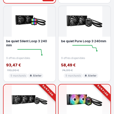
be quiet Silent Loop 3 240
be quiet Pure Loop 3 240mm
mm
9 offres disponibles
9 offres disponibles
93,47 €
58,49 €
119,99 €
74,99 €
9 marchands
🔔 Alerter
9 marchands
🔔 Alerter
BON PLAN
BON PLAN