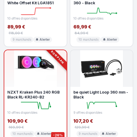
White Offset Kit LGA1851
360 - Black
10 offres disponibles
10 offres disponibles
89,99 €
69,99 €
118,00 €
84,99 €
9 marchands
🔔 Alerter
10 marchands
🔔 Alerter
BON PLAN
NZXT Kraken Plus 240 RGB
be quiet Light Loop 360 mm -
Black RL-KR240-B2
Black
10 offres disponibles
9 offres disponibles
109,90 €
107,20 €
169,99 €
129,99 €
10 marchands
🔔 Alerter
9 marchands
🔔 Alerter
-26%