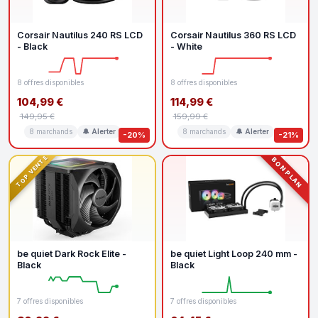
Corsair Nautilus 240 RS LCD
Corsair Nautilus 360 RS LCD
- Black
- White
8 offres disponibles
8 offres disponibles
104,99 €
114,99 €
149,95 €
159,99 €
8 marchands
🔔 Alerter
8 marchands
🔔 Alerter
-20%
-21%
TOP VENTE
BON PLAN
be quiet Dark Rock Elite -
be quiet Light Loop 240 mm -
Black
Black
7 offres disponibles
7 offres disponibles