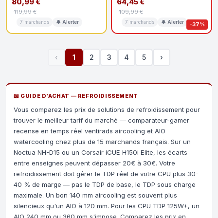
80,99 €
64,45 €
119,99 €
109,99 €
7 marchands
🔔 Alerter
7 marchands
🔔 Alerter
-37%
‹
1
2
3
4
5
›
📖 GUIDE D'ACHAT — REFROIDISSEMENT
Vous comparez les prix de solutions de refroidissement pour
trouver le meilleur tarif du marché — comparateur-gamer
recense en temps réel ventirads aircooling et AIO
watercooling chez plus de 15 marchands français. Sur un
Noctua NH-D15 ou un Corsair iCUE H150i Elite, les écarts
entre enseignes peuvent dépasser 20€ à 30€. Votre
refroidissement doit gérer le TDP réel de votre CPU plus 30-
40 % de marge — pas le TDP de base, le TDP sous charge
maximale. Un bon 140 mm aircooling est souvent plus
silencieux qu'un AIO à 120 mm. Pour les CPU TDP 125W+, un
AIO 240 mm ou 360 mm s'impose. Comparez les prix en