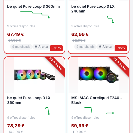
be quiet Pure Loop 3 360mm
be quiet Pure Loop 3 LX
240mm
9 offres disponibles
9 offres disponibles
67,49 €
62,99 €
91,99 €
82,99 €
9 marchands
🔔 Alerter
9 marchands
🔔 Alerter
-18%
-15%
BON PLAN
BON PLAN
be quiet Pure Loop 3 LX
MSI MAG Coreliquid E240 -
360mm
Black
9 offres disponibles
9 offres disponibles
78,29 €
59,99 €
104,99 €
119,99 €