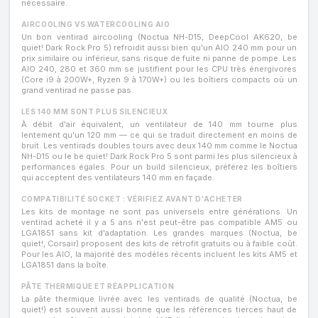
nécessaire.
AIRCOOLING VS WATERCOOLING AIO
Un bon ventirad aircooling (Noctua NH-D15, DeepCool AK620, be
quiet! Dark Rock Pro 5) refroidit aussi bien qu'un AIO 240 mm pour un
prix similaire ou inférieur, sans risque de fuite ni panne de pompe. Les
AIO 240, 280 et 360 mm se justifient pour les CPU très énergivores
(Core i9 à 200W+, Ryzen 9 à 170W+) ou les boîtiers compacts où un
grand ventirad ne passe pas.
LES 140 MM SONT PLUS SILENCIEUX
À débit d'air équivalent, un ventilateur de 140 mm tourne plus
lentement qu'un 120 mm — ce qui se traduit directement en moins de
bruit. Les ventirads doubles tours avec deux 140 mm comme le Noctua
NH-D15 ou le be quiet! Dark Rock Pro 5 sont parmi les plus silencieux à
performances égales. Pour un build silencieux, préférez les boîtiers
qui acceptent des ventilateurs 140 mm en façade.
COMPATIBILITÉ SOCKET : VÉRIFIEZ AVANT D'ACHETER
Les kits de montage ne sont pas universels entre générations. Un
ventirad acheté il y a 5 ans n'est peut-être pas compatible AM5 ou
LGA1851 sans kit d'adaptation. Les grandes marques (Noctua, be
quiet!, Corsair) proposent des kits de rétrofit gratuits ou à faible coût.
Pour les AIO, la majorité des modèles récents incluent les kits AM5 et
LGA1851 dans la boîte.
PÂTE THERMIQUE ET RÉAPPLICATION
La pâte thermique livrée avec les ventirads de qualité (Noctua, be
quiet!) est souvent aussi bonne que les références tierces haut de