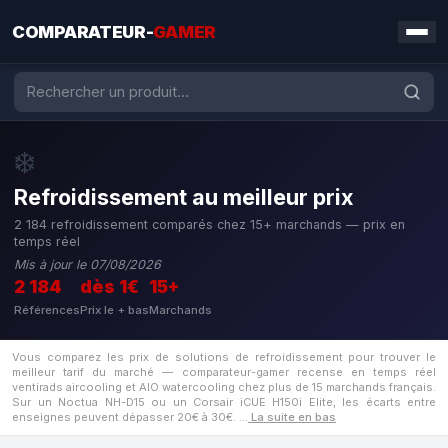
COMPARATEUR-
GAMER
❄️
Refroidissement au meilleur prix
2 184 refroidissement comparés chez 15+ marchands — prix en
temps réel
Mis à jour le 07/08/2026
2 184
dès 1€
15+
Références
Prix le + bas
Marchands
Vous comparez les prix de solutions de refroidissement pour trouver le
meilleur tarif du marché — comparateur-gamer recense en temps réel
ventirads aircooling et AIO watercooling chez plus de 15 marchands français.
Sur un Noctua NH-D15 ou un Corsair iCUE H150i Elite, les écarts entre
enseignes peuvent dépasser 20€ à 30€.
…
La suite en bas