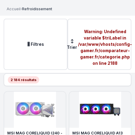
Accueil
›
Refroidissement
Warning
: Undefined
variable $triLabel in
↕
🎚️ Filtres
/var/www/vhosts/config-
Trier
gamer.fr/comparateur-
gamer.fr/categorie.php
on line
2188
2 184 résultats
MSI MAG CORELIQUID I240 -
MSI MAG CORELIQUID A13