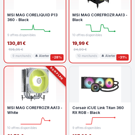
MSI MAG CORELIQUID P13
MSI MAG COREFROZR AA13 -
360 - Black
Black
9 offres disponibles
10 offres disponibles
130,81 €
19,99 €
198,95 €
34,99 €
9 marchands
🔔 Alerter
10 marchands
🔔 Alerter
-28%
-31%
BON PLAN
MSI MAG COREFROZR AA13 -
Corsair iCUE Link Titan 360
White
RX RGB - Black
10 offres disponibles
9 offres disponibles