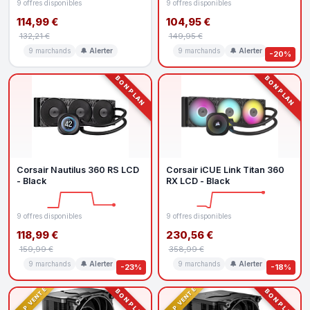
9 offres disponibles
9 offres disponibles
114,99 €
104,95 €
132,21 €
149,95 €
9 marchands
🔔 Alerter
9 marchands
🔔 Alerter
-20%
BON PLAN
BON PLAN
Corsair Nautilus 360 RS LCD
Corsair iCUE Link Titan 360
- Black
RX LCD - Black
9 offres disponibles
9 offres disponibles
118,99 €
230,56 €
159,99 €
358,99 €
9 marchands
🔔 Alerter
9 marchands
🔔 Alerter
-23%
-18%
TOP VENTE
TOP VENTE
BON PLAN
BON PLAN