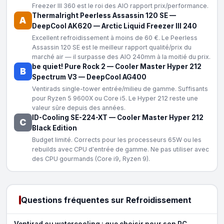
Freezer III 360 est le roi des AIO rapport prix/performance.
Thermalright Peerless Assassin 120 SE
—
A
DeepCool AK620
—
Arctic Liquid Freezer III 240
Excellent refroidissement à moins de 60 €. Le Peerless
Assassin 120 SE est le meilleur rapport qualité/prix du
marché air — il surpasse des AIO 240mm à la moitié du prix.
be quiet! Pure Rock 2
—
Cooler Master Hyper 212
B
Spectrum V3
—
DeepCool AG400
Ventirads single-tower entrée/milieu de gamme. Suffisants
pour Ryzen 5 9600X ou Core i5. Le Hyper 212 reste une
valeur sûre depuis des années.
ID-Cooling SE-224-XT
—
Cooler Master Hyper 212
C
Black Edition
Budget limité. Corrects pour les processeurs 65W ou les
rebuilds avec CPU d'entrée de gamme. Ne pas utiliser avec
des CPU gourmands (Core i9, Ryzen 9).
Questions fréquentes sur Refroidissement
Ventirad ou watercooling : que choisir pour son PC