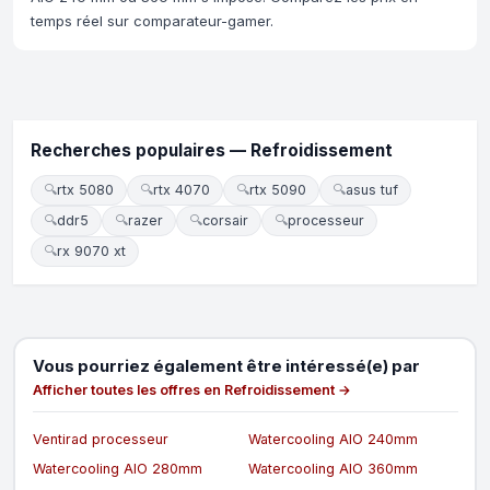
temps réel sur comparateur-gamer.
Recherches populaires — Refroidissement
🔍
rtx 5080
🔍
rtx 4070
🔍
rtx 5090
🔍
asus tuf
🔍
ddr5
🔍
razer
🔍
corsair
🔍
processeur
🔍
rx 9070 xt
Vous pourriez également être intéressé(e) par
Afficher toutes les offres en Refroidissement →
Ventirad processeur
Watercooling AIO 240mm
Watercooling AIO 280mm
Watercooling AIO 360mm