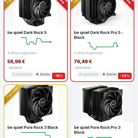
be quiet Dark Rock 5
be quiet Dark Rock Pro 5 -
Black
9 offres disponibles
9 offres disponibles
59,99 €
76,49 €
79,99 €
109,99 €
9 marchands
🔔 Alerter
9 marchands
🔔 Alerter
-18%
-24%
TOP VENTE
be quiet Pure Rock 3 Black
be quiet Pure Rock Pro 3
Black