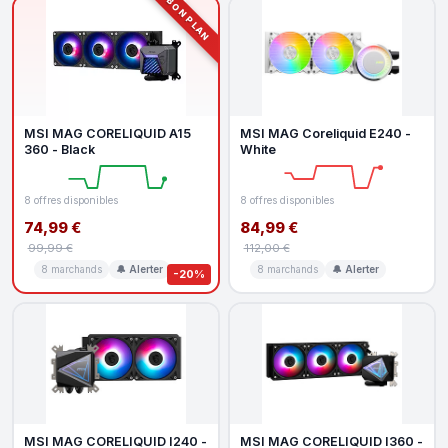
BON PLAN
MSI MAG CORELIQUID A15
MSI MAG Coreliquid E240 -
360 - Black
White
8 offres disponibles
8 offres disponibles
74,99 €
84,99 €
99,99 €
112,00 €
8 marchands
🔔 Alerter
8 marchands
🔔 Alerter
-20%
MSI MAG CORELIQUID I240 -
MSI MAG CORELIQUID I360 -