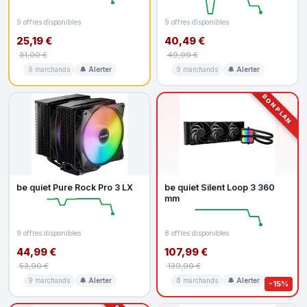
9 offres disponibles
9 offres disponibles
25,19 €
40,49 €
31,00 €
49,99 €
9 marchands
🔔 Alerter
9 marchands
🔔 Alerter
BON PLAN
be quiet Pure Rock Pro 3 LX
be quiet Silent Loop 3 360
mm
9 offres disponibles
8 offres disponibles
44,99 €
107,99 €
53,90 €
139,99 €
9 marchands
🔔 Alerter
8 marchands
🔔 Alerter
-15%