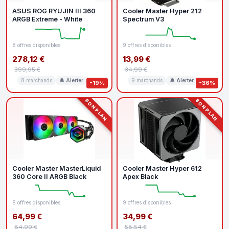
ASUS ROG RYUJIN III 360
Cooler Master Hyper 212
ARGB Extreme - White
Spectrum V3
8 offres disponibles
9 offres disponibles
278,12 €
13,99 €
399,95 €
34,99 €
8 marchands
🔔 Alerter
9 marchands
🔔 Alerter
-19%
-36%
BON PLAN
BON PLAN
Cooler Master MasterLiquid
Cooler Master Hyper 612
360 Core II ARGB Black
Apex Black
8 offres disponibles
9 offres disponibles
64,99 €
34,99 €
84,99 €
58,54 €