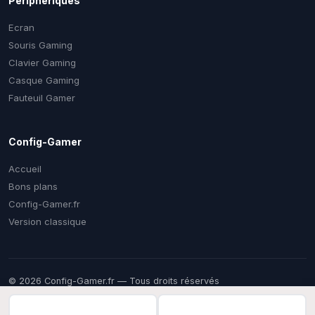
Périphériques
Ecran
Souris Gaming
Clavier Gaming
Casque Gaming
Fauteuil Gamer
Config-Gamer
Accueil
Bons plans
Config-Gamer.fr
Version classique
© 2026 Config-Gamer.fr — Tous droits réservés
Prix mis à jour régulièrement. Certains liens sont des liens
d'affiliation — vous payez le même prix chez le marchand, une