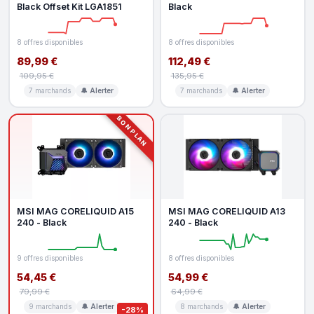
Black Offset Kit LGA1851
Black
8 offres disponibles
8 offres disponibles
89,99 €
112,49 €
109,95 €
135,95 €
7 marchands
🔔 Alerter
7 marchands
🔔 Alerter
BON PLAN
MSI MAG CORELIQUID A15
MSI MAG CORELIQUID A13
240 - Black
240 - Black
9 offres disponibles
8 offres disponibles
54,45 €
54,99 €
79,99 €
64,99 €
9 marchands
🔔 Alerter
8 marchands
🔔 Alerter
-28%