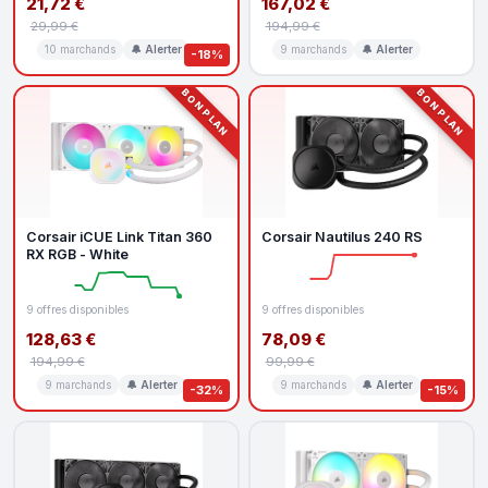
21,72 €
167,02 €
29,99 €
194,99 €
10 marchands
🔔 Alerter
9 marchands
🔔 Alerter
-18%
BON PLAN
BON PLAN
Corsair iCUE Link Titan 360
Corsair Nautilus 240 RS
RX RGB - White
9 offres disponibles
9 offres disponibles
128,63 €
78,09 €
194,99 €
99,99 €
9 marchands
🔔 Alerter
9 marchands
🔔 Alerter
-32%
-15%