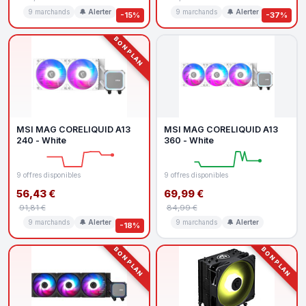
9 marchands
🔔 Alerter
9 marchands
🔔 Alerter
-15%
-37%
BON PLAN
MSI MAG CORELIQUID A13
MSI MAG CORELIQUID A13
240 - White
360 - White
9 offres disponibles
9 offres disponibles
56,43 €
69,99 €
91,81 €
84,99 €
9 marchands
🔔 Alerter
9 marchands
🔔 Alerter
-18%
BON PLAN
BON PLAN