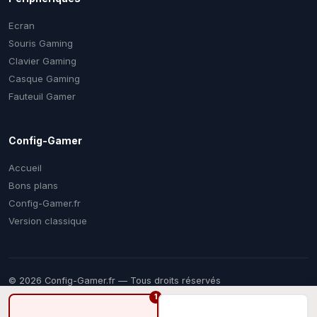
Ecran
Souris Gaming
Clavier Gaming
Casque Gaming
Fauteuil Gamer
Config-Gamer
Accueil
Bons plans
Config-Gamer.fr
Version classique
© 2026 Config-Gamer.fr — Tous droits réservés
Prix mis à jour régulièrement. Certains liens sont des liens
1
d'affiliation — vous payez le même prix chez le marchand, une