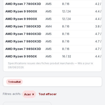
AMD Ryzen 7 7800X3D
AM5
8 / 16
4.2 / 5
AMD Ryzen 9 9900X
AM5
12 / 24
4.4 / 5
AMD Ryzen 9 9900X
AM5
12 / 24
4.4 / 5
AMD Ryzen 7 5800X3D
AM4
8 / 16
3.8 / 4
AMD Ryzen 7 9800X3D
AM5
8 / 16
4.7 / 5
AMD Ryzen 7 9800X3D
AM5
8 / 16
4.7 / 5
AMD Ryzen 7 9850X3D
AM5
8 / 16
4.7 / 5
AMD Ryzen 9 9950X
AM5
16 / 32
4.4 / 5
Specifications issues des fiches produit marchands — Mis a jour le
08/08/2026.
1 résultat
Filtres actifs :
Tout effacer
Acer
✕