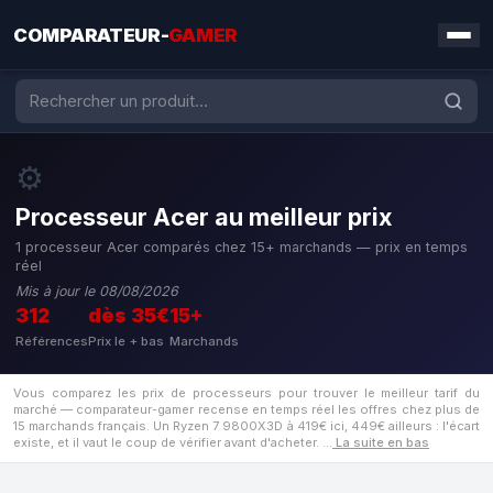
COMPARATEUR-
GAMER
⚙️
Processeur Acer au meilleur prix
1 processeur Acer comparés chez 15+ marchands — prix en temps
réel
Mis à jour le 08/08/2026
312
dès 35€
15+
Références
Prix le + bas
Marchands
Vous comparez les prix de processeurs pour trouver le meilleur tarif du
marché — comparateur-gamer recense en temps réel les offres chez plus de
15 marchands français. Un Ryzen 7 9800X3D à 419€ ici, 449€ ailleurs : l'écart
existe, et il vaut le coup de vérifier avant d'acheter.
…
La suite en bas