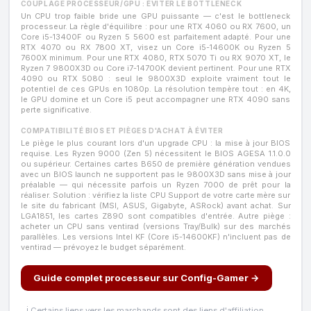
COUPLAGE PROCESSEUR/GPU : ÉVITER LE BOTTLENECK
Un CPU trop faible bride une GPU puissante — c'est le bottleneck
processeur. La règle d'équilibre : pour une RTX 4060 ou RX 7600, un
Core i5-13400F ou Ryzen 5 5600 est parfaitement adapté. Pour une
RTX 4070 ou RX 7800 XT, visez un Core i5-14600K ou Ryzen 5
7600X minimum. Pour une RTX 4080, RTX 5070 Ti ou RX 9070 XT, le
Ryzen 7 9800X3D ou Core i7-14700K devient pertinent. Pour une RTX
4090 ou RTX 5080 : seul le 9800X3D exploite vraiment tout le
potentiel de ces GPUs en 1080p. La résolution tempère tout : en 4K,
le GPU domine et un Core i5 peut accompagner une RTX 4090 sans
perte significative.
COMPATIBILITÉ BIOS ET PIÈGES D'ACHAT À ÉVITER
Le piège le plus courant lors d'un upgrade CPU : la mise à jour BIOS
requise. Les Ryzen 9000 (Zen 5) nécessitent le BIOS AGESA 1.1.0.0
ou supérieur. Certaines cartes B650 de première génération vendues
avec un BIOS launch ne supportent pas le 9800X3D sans mise à jour
préalable — qui nécessite parfois un Ryzen 7000 de prêt pour la
réaliser. Solution : vérifiez la liste CPU Support de votre carte mère sur
le site du fabricant (MSI, ASUS, Gigabyte, ASRock) avant achat. Sur
LGA1851, les cartes Z890 sont compatibles d'entrée. Autre piège :
acheter un CPU sans ventirad (versions Tray/Bulk) sur des marchés
parallèles. Les versions Intel KF (Core i5-14600KF) n'incluent pas de
ventirad — prévoyez le budget séparément.
Guide complet processeur sur Config-Gamer →
ℹ️ Certains liens vers les marchands sont des liens d'affiliation.