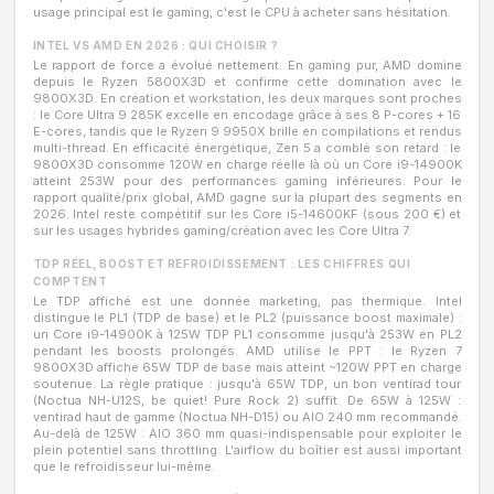
usage principal est le gaming, c'est le CPU à acheter sans hésitation.
INTEL VS AMD EN 2026 : QUI CHOISIR ?
Le rapport de force a évolué nettement. En gaming pur, AMD domine
depuis le Ryzen 5800X3D et confirme cette domination avec le
9800X3D. En création et workstation, les deux marques sont proches
: le Core Ultra 9 285K excelle en encodage grâce à ses 8 P-cores + 16
E-cores, tandis que le Ryzen 9 9950X brille en compilations et rendus
multi-thread. En efficacité énergétique, Zen 5 a comblé son retard : le
9800X3D consomme 120W en charge réelle là où un Core i9-14900K
atteint 253W pour des performances gaming inférieures. Pour le
rapport qualité/prix global, AMD gagne sur la plupart des segments en
2026. Intel reste compétitif sur les Core i5-14600KF (sous 200 €) et
sur les usages hybrides gaming/création avec les Core Ultra 7.
TDP RÉEL, BOOST ET REFROIDISSEMENT : LES CHIFFRES QUI
COMPTENT
Le TDP affiché est une donnée marketing, pas thermique. Intel
distingue le PL1 (TDP de base) et le PL2 (puissance boost maximale) :
un Core i9-14900K à 125W TDP PL1 consomme jusqu'à 253W en PL2
pendant les boosts prolongés. AMD utilise le PPT : le Ryzen 7
9800X3D affiche 65W TDP de base mais atteint ~120W PPT en charge
soutenue. La règle pratique : jusqu'à 65W TDP, un bon ventirad tour
(Noctua NH-U12S, be quiet! Pure Rock 2) suffit. De 65W à 125W :
ventirad haut de gamme (Noctua NH-D15) ou AIO 240 mm recommandé.
Au-delà de 125W : AIO 360 mm quasi-indispensable pour exploiter le
plein potentiel sans throttling. L'airflow du boîtier est aussi important
que le refroidisseur lui-même.