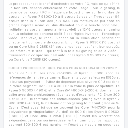
Le processeur est le chef d'orchestre de votre PC, mais ce qui définit
un bon CPU dépend entièrement de votre usage. Pour le gaming, la
cadence par cœur (IPC × fréquence boost) prime sur le nombre de
cœurs : un Ryzen 7 9800X3D à 8 cœurs écrase un Threadripper 64
cœurs dans la plupart des jeux AAA. Les moteurs de jeu sont en
grande majorité mono ou dual-threaded pour la boucle principale ;
multiplier les cœurs n'apporte rien au-delà de 12-16 cœurs en gaming
pur. La création de contenu obéit à des règles inverses : l'encodage
vidéo HandBrake, le rendu Blender ou la compilation bénéficient
directement du nombre de cœurs. Ici, un Ryzen 9 9950X (16 cœurs)
ou un Core Ultra 9 285K (24 cœurs hybrides) justifient leur surcoût.
Les créateurs mixtes – qui font à la fois du gaming et de la vidéo –
trouveront un compromis idéal autour des Ryzen 9 9900X (12 cœurs)
ou Core Ultra 7 265K (20 cœurs).
BUDGET PROCESSEUR : QUEL PALIER POUR QUEL USAGE EN 2026 ?
Moins de 150 € : les Core i3-14100F et Ryzen 5 5600 sont les
références de l'entrée de gamme. Excellents pour les jeux en 1080p et
le bureau polyvalent — évitez de dépenser plus si votre GPU est dans
le même segment. De 150 € à 300 € : la zone la plus compétitive. Le
Ryzen 5 9600X (~190 €) et le Core i5-14600KF (~200 €) dominent ce
palier avec des architectures récentes et d'excellents IPC. Entre 300
€ et 500 € : le territoire des enthousiastes gaming avec le Ryzen 7
9800X3D (~450 €), la meilleure option gaming tout court grâce au V-
Cache. C'est aussi ici que se trouvent les Core i7-14700K pour la
polyvalence gaming/création. Au-delà de 500 € : les Ryzen 9 9950X
(~600 €) et Core Ultra 9 285K (~620 €) ciblent les workstations
exigeantes. Le retour sur investissement en gaming pur par rapport au
segment 300-500 € est marginal — l'écart se mesure en secondes