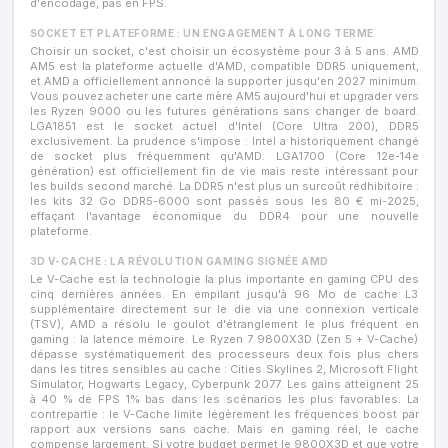
d'encodage, pas en FPS.
SOCKET ET PLATEFORME : UN ENGAGEMENT À LONG TERME
Choisir un socket, c'est choisir un écosystème pour 3 à 5 ans. AMD
AM5 est la plateforme actuelle d'AMD, compatible DDR5 uniquement,
et AMD a officiellement annoncé la supporter jusqu'en 2027 minimum.
Vous pouvez acheter une carte mère AM5 aujourd'hui et upgrader vers
les Ryzen 9000 ou les futures générations sans changer de board.
LGA1851 est le socket actuel d'Intel (Core Ultra 200), DDR5
exclusivement. La prudence s'impose : Intel a historiquement changé
de socket plus fréquemment qu'AMD. LGA1700 (Core 12e-14e
génération) est officiellement fin de vie mais reste intéressant pour
les builds second marché. La DDR5 n'est plus un surcoût rédhibitoire :
les kits 32 Go DDR5-6000 sont passés sous les 80 € mi-2025,
effaçant l'avantage économique du DDR4 pour une nouvelle
plateforme.
3D V-CACHE : LA RÉVOLUTION GAMING SIGNÉE AMD
Le V-Cache est la technologie la plus importante en gaming CPU des
cinq dernières années. En empilant jusqu'à 96 Mo de cache L3
supplémentaire directement sur le die via une connexion verticale
(TSV), AMD a résolu le goulot d'étranglement le plus fréquent en
gaming : la latence mémoire. Le Ryzen 7 9800X3D (Zen 5 + V-Cache)
dépasse systématiquement des processeurs deux fois plus chers
dans les titres sensibles au cache : Cities Skylines 2, Microsoft Flight
Simulator, Hogwarts Legacy, Cyberpunk 2077. Les gains atteignent 25
à 40 % de FPS 1% bas dans les scénarios les plus favorables. La
contrepartie : le V-Cache limite légèrement les fréquences boost par
rapport aux versions sans cache. Mais en gaming réel, le cache
compense largement. Si votre budget permet le 9800X3D et que votre