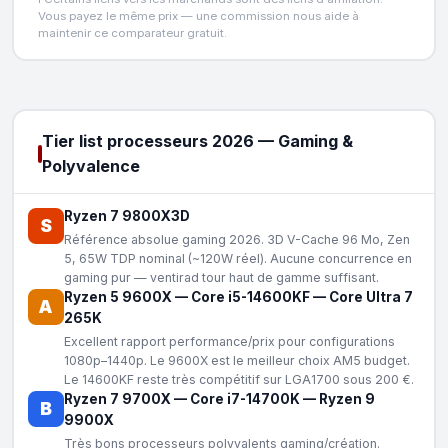
Vous payez le même prix — une commission nous aide à
maintenir ce comparateur gratuit.
Tier list processeurs 2026 — Gaming &
Polyvalence
Ryzen 7 9800X3D
S
Référence absolue gaming 2026. 3D V-Cache 96 Mo, Zen
5, 65W TDP nominal (~120W réel). Aucune concurrence en
gaming pur — ventirad tour haut de gamme suffisant.
Ryzen 5 9600X
—
Core i5-14600KF
—
Core Ultra 7
A
265K
Excellent rapport performance/prix pour configurations
1080p–1440p. Le 9600X est le meilleur choix AM5 budget.
Le 14600KF reste très compétitif sur LGA1700 sous 200 €.
Ryzen 7 9700X
—
Core i7-14700K
—
Ryzen 9
B
9900X
Très bons processeurs polyvalents gaming/création.