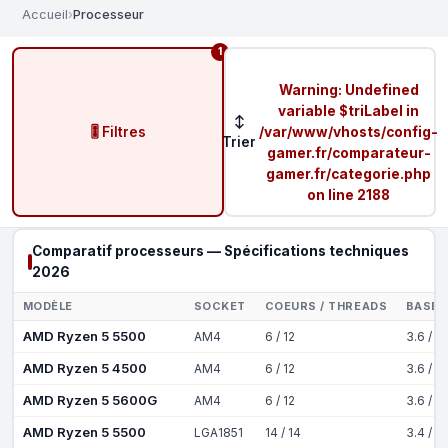
Accueil
›
Processeur
1
Warning
: Undefined
variable $triLabel in
↕
🎚️ Filtres
/var/www/vhosts/config-
Trier
gamer.fr/comparateur-
gamer.fr/categorie.php
on line
2188
Comparatif processeurs — Spécifications techniques
2026
MODÈLE
SOCKET
COEURS / THREADS
BASE 
AMD Ryzen 5 5500
AM4
6 / 12
3.6 / 4
AMD Ryzen 5 4500
AM4
6 / 12
3.6 / 4
AMD Ryzen 5 5600G
AM4
6 / 12
3.6 / 4
AMD Ryzen 5 5500
LGA1851
14 / 14
3.4 / 5