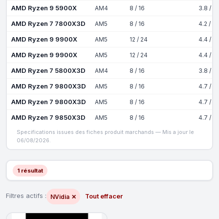
AMD Ryzen 9 5900X
AM4
8 / 16
3.8 / 4
AMD Ryzen 7 7800X3D
AM5
8 / 16
4.2 / 5
AMD Ryzen 9 9900X
AM5
12 / 24
4.4 / 5
AMD Ryzen 9 9900X
AM5
12 / 24
4.4 / 5
AMD Ryzen 7 5800X3D
AM4
8 / 16
3.8 / 4
AMD Ryzen 7 9800X3D
AM5
8 / 16
4.7 / 5
AMD Ryzen 7 9800X3D
AM5
8 / 16
4.7 / 5
AMD Ryzen 7 9850X3D
AM5
8 / 16
4.7 / 5
Specifications issues des fiches produit marchands — Mis a jour le
06/08/2026.
1 résultat
Filtres actifs :
Tout effacer
NVidia
✕