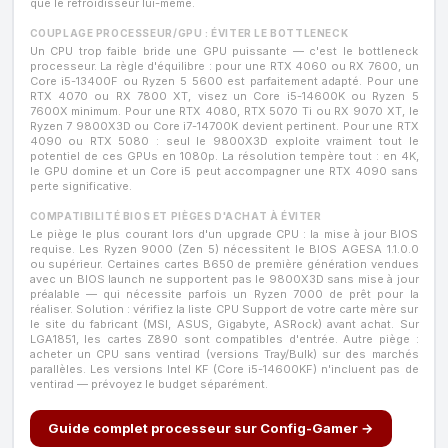
que le refroidisseur lui-même.
COUPLAGE PROCESSEUR/GPU : ÉVITER LE BOTTLENECK
Un CPU trop faible bride une GPU puissante — c'est le bottleneck
processeur. La règle d'équilibre : pour une RTX 4060 ou RX 7600, un
Core i5-13400F ou Ryzen 5 5600 est parfaitement adapté. Pour une
RTX 4070 ou RX 7800 XT, visez un Core i5-14600K ou Ryzen 5
7600X minimum. Pour une RTX 4080, RTX 5070 Ti ou RX 9070 XT, le
Ryzen 7 9800X3D ou Core i7-14700K devient pertinent. Pour une RTX
4090 ou RTX 5080 : seul le 9800X3D exploite vraiment tout le
potentiel de ces GPUs en 1080p. La résolution tempère tout : en 4K,
le GPU domine et un Core i5 peut accompagner une RTX 4090 sans
perte significative.
COMPATIBILITÉ BIOS ET PIÈGES D'ACHAT À ÉVITER
Le piège le plus courant lors d'un upgrade CPU : la mise à jour BIOS
requise. Les Ryzen 9000 (Zen 5) nécessitent le BIOS AGESA 1.1.0.0
ou supérieur. Certaines cartes B650 de première génération vendues
avec un BIOS launch ne supportent pas le 9800X3D sans mise à jour
préalable — qui nécessite parfois un Ryzen 7000 de prêt pour la
réaliser. Solution : vérifiez la liste CPU Support de votre carte mère sur
le site du fabricant (MSI, ASUS, Gigabyte, ASRock) avant achat. Sur
LGA1851, les cartes Z890 sont compatibles d'entrée. Autre piège :
acheter un CPU sans ventirad (versions Tray/Bulk) sur des marchés
parallèles. Les versions Intel KF (Core i5-14600KF) n'incluent pas de
ventirad — prévoyez le budget séparément.
Guide complet processeur sur Config-Gamer →