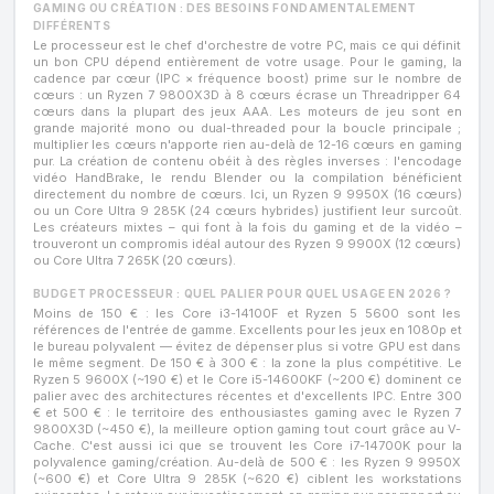
GAMING OU CRÉATION : DES BESOINS FONDAMENTALEMENT
DIFFÉRENTS
Le processeur est le chef d'orchestre de votre PC, mais ce qui définit
un bon CPU dépend entièrement de votre usage. Pour le gaming, la
cadence par cœur (IPC × fréquence boost) prime sur le nombre de
cœurs : un Ryzen 7 9800X3D à 8 cœurs écrase un Threadripper 64
cœurs dans la plupart des jeux AAA. Les moteurs de jeu sont en
grande majorité mono ou dual-threaded pour la boucle principale ;
multiplier les cœurs n'apporte rien au-delà de 12-16 cœurs en gaming
pur. La création de contenu obéit à des règles inverses : l'encodage
vidéo HandBrake, le rendu Blender ou la compilation bénéficient
directement du nombre de cœurs. Ici, un Ryzen 9 9950X (16 cœurs)
ou un Core Ultra 9 285K (24 cœurs hybrides) justifient leur surcoût.
Les créateurs mixtes – qui font à la fois du gaming et de la vidéo –
trouveront un compromis idéal autour des Ryzen 9 9900X (12 cœurs)
ou Core Ultra 7 265K (20 cœurs).
BUDGET PROCESSEUR : QUEL PALIER POUR QUEL USAGE EN 2026 ?
Moins de 150 € : les Core i3-14100F et Ryzen 5 5600 sont les
références de l'entrée de gamme. Excellents pour les jeux en 1080p et
le bureau polyvalent — évitez de dépenser plus si votre GPU est dans
le même segment. De 150 € à 300 € : la zone la plus compétitive. Le
Ryzen 5 9600X (~190 €) et le Core i5-14600KF (~200 €) dominent ce
palier avec des architectures récentes et d'excellents IPC. Entre 300
€ et 500 € : le territoire des enthousiastes gaming avec le Ryzen 7
9800X3D (~450 €), la meilleure option gaming tout court grâce au V-
Cache. C'est aussi ici que se trouvent les Core i7-14700K pour la
polyvalence gaming/création. Au-delà de 500 € : les Ryzen 9 9950X
(~600 €) et Core Ultra 9 285K (~620 €) ciblent les workstations