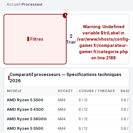
Accueil
›
Processeur
1
Warning
: Undefined
variable $triLabel in
↕
🎚️ Filtres
/var/www/vhosts/config-
Trier
gamer.fr/comparateur-
gamer.fr/categorie.php
on line
2188
Comparatif processeurs — Spécifications techniques
2026
MODÈLE
SOCKET
COEURS / THREADS
BASE 
AMD Ryzen 5 5500
AM4
6 / 12
3.6 / 4
AMD Ryzen 5 4500
AM4
6 / 12
3.6 / 4
AMD Ryzen 5 5600G
AM4
6 / 12
3.6 / 4
AMD Ryzen 5 5500
AM4
6 / 12
3.6 / 4