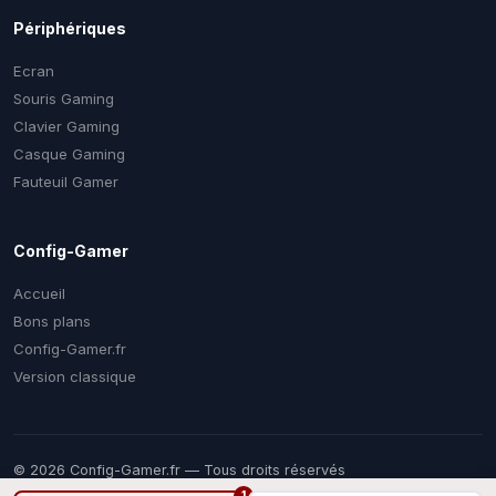
Périphériques
Ecran
Souris Gaming
Clavier Gaming
Casque Gaming
Fauteuil Gamer
Config-Gamer
Accueil
Bons plans
Config-Gamer.fr
Version classique
© 2026 Config-Gamer.fr — Tous droits réservés
Prix mis à jour régulièrement. Certains liens sont des liens
1