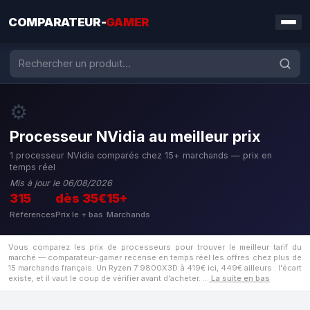
COMPARATEUR-
GAMER
⚙️
Processeur NVidia au meilleur prix
1 processeur NVidia comparés chez 15+ marchands — prix en
temps réel
Mis à jour le 06/08/2026
315
dès 35€
15+
Références
Prix le + bas
Marchands
Vous comparez les prix de processeurs pour trouver le meilleur tarif du
marché — comparateur-gamer recense en temps réel les offres chez plus de
15 marchands français. Un Ryzen 7 9800X3D à 419€ ici, 449€ ailleurs : l'écart
existe, et il vaut le coup de vérifier avant d'acheter.
…
La suite en bas