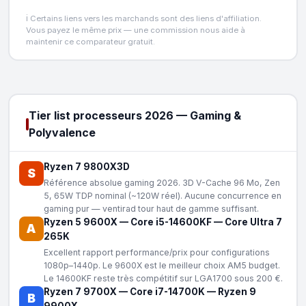
ℹ️ Certains liens vers les marchands sont des liens d'affiliation.
Vous payez le même prix — une commission nous aide à
maintenir ce comparateur gratuit.
Tier list processeurs 2026 — Gaming &
Polyvalence
Ryzen 7 9800X3D
S
Référence absolue gaming 2026. 3D V-Cache 96 Mo, Zen
5, 65W TDP nominal (~120W réel). Aucune concurrence en
gaming pur — ventirad tour haut de gamme suffisant.
Ryzen 5 9600X
—
Core i5-14600KF
—
Core Ultra 7
A
265K
Excellent rapport performance/prix pour configurations
1080p–1440p. Le 9600X est le meilleur choix AM5 budget.
Le 14600KF reste très compétitif sur LGA1700 sous 200 €.
Ryzen 7 9700X
—
Core i7-14700K
—
Ryzen 9
B
9900X