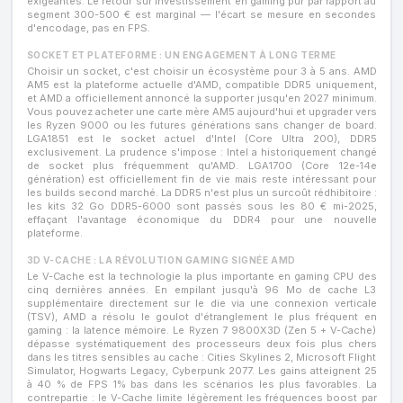
exigeantes. Le retour sur investissement en gaming pur par rapport au
segment 300-500 € est marginal — l'écart se mesure en secondes
d'encodage, pas en FPS.
SOCKET ET PLATEFORME : UN ENGAGEMENT À LONG TERME
Choisir un socket, c'est choisir un écosystème pour 3 à 5 ans. AMD
AM5 est la plateforme actuelle d'AMD, compatible DDR5 uniquement,
et AMD a officiellement annoncé la supporter jusqu'en 2027 minimum.
Vous pouvez acheter une carte mère AM5 aujourd'hui et upgrader vers
les Ryzen 9000 ou les futures générations sans changer de board.
LGA1851 est le socket actuel d'Intel (Core Ultra 200), DDR5
exclusivement. La prudence s'impose : Intel a historiquement changé
de socket plus fréquemment qu'AMD. LGA1700 (Core 12e-14e
génération) est officiellement fin de vie mais reste intéressant pour
les builds second marché. La DDR5 n'est plus un surcoût rédhibitoire :
les kits 32 Go DDR5-6000 sont passés sous les 80 € mi-2025,
effaçant l'avantage économique du DDR4 pour une nouvelle
plateforme.
3D V-CACHE : LA RÉVOLUTION GAMING SIGNÉE AMD
Le V-Cache est la technologie la plus importante en gaming CPU des
cinq dernières années. En empilant jusqu'à 96 Mo de cache L3
supplémentaire directement sur le die via une connexion verticale
(TSV), AMD a résolu le goulot d'étranglement le plus fréquent en
gaming : la latence mémoire. Le Ryzen 7 9800X3D (Zen 5 + V-Cache)
dépasse systématiquement des processeurs deux fois plus chers
dans les titres sensibles au cache : Cities Skylines 2, Microsoft Flight
Simulator, Hogwarts Legacy, Cyberpunk 2077. Les gains atteignent 25
à 40 % de FPS 1% bas dans les scénarios les plus favorables. La
contrepartie : le V-Cache limite légèrement les fréquences boost par