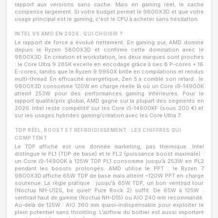
rapport aux versions sans cache. Mais en gaming réel, le cache
compense largement. Si votre budget permet le 9800X3D et que votre
usage principal est le gaming, c'est le CPU à acheter sans hésitation.
INTEL VS AMD EN 2026 : QUI CHOISIR ?
Le rapport de force a évolué nettement. En gaming pur, AMD domine
depuis le Ryzen 5800X3D et confirme cette domination avec le
9800X3D. En création et workstation, les deux marques sont proches
: le Core Ultra 9 285K excelle en encodage grâce à ses 8 P-cores + 16
E-cores, tandis que le Ryzen 9 9950X brille en compilations et rendus
multi-thread. En efficacité énergétique, Zen 5 a comblé son retard : le
9800X3D consomme 120W en charge réelle là où un Core i9-14900K
atteint 253W pour des performances gaming inférieures. Pour le
rapport qualité/prix global, AMD gagne sur la plupart des segments en
2026. Intel reste compétitif sur les Core i5-14600KF (sous 200 €) et
sur les usages hybrides gaming/création avec les Core Ultra 7.
TDP RÉEL, BOOST ET REFROIDISSEMENT : LES CHIFFRES QUI
COMPTENT
Le TDP affiché est une donnée marketing, pas thermique. Intel
distingue le PL1 (TDP de base) et le PL2 (puissance boost maximale) :
un Core i9-14900K à 125W TDP PL1 consomme jusqu'à 253W en PL2
pendant les boosts prolongés. AMD utilise le PPT : le Ryzen 7
9800X3D affiche 65W TDP de base mais atteint ~120W PPT en charge
soutenue. La règle pratique : jusqu'à 65W TDP, un bon ventirad tour
(Noctua NH-U12S, be quiet! Pure Rock 2) suffit. De 65W à 125W :
ventirad haut de gamme (Noctua NH-D15) ou AIO 240 mm recommandé.
Au-delà de 125W : AIO 360 mm quasi-indispensable pour exploiter le
plein potentiel sans throttling. L'airflow du boîtier est aussi important