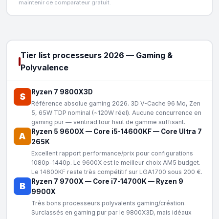
maintenir ce comparateur gratuit.
Tier list processeurs 2026 — Gaming &
Polyvalence
Ryzen 7 9800X3D
S
Référence absolue gaming 2026. 3D V-Cache 96 Mo, Zen
5, 65W TDP nominal (~120W réel). Aucune concurrence en
gaming pur — ventirad tour haut de gamme suffisant.
Ryzen 5 9600X
—
Core i5-14600KF
—
Core Ultra 7
A
265K
Excellent rapport performance/prix pour configurations
1080p–1440p. Le 9600X est le meilleur choix AM5 budget.
Le 14600KF reste très compétitif sur LGA1700 sous 200 €.
Ryzen 7 9700X
—
Core i7-14700K
—
Ryzen 9
B
9900X
Très bons processeurs polyvalents gaming/création.
Surclassés en gaming pur par le 9800X3D, mais idéaux