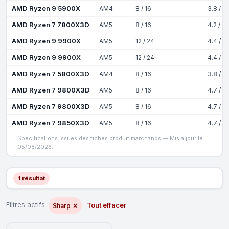
AMD Ryzen 9 5900X
AM4
8 / 16
3.8 / 4
AMD Ryzen 7 7800X3D
AM5
8 / 16
4.2 / 5
AMD Ryzen 9 9900X
AM5
12 / 24
4.4 / 5
AMD Ryzen 9 9900X
AM5
12 / 24
4.4 / 5
AMD Ryzen 7 5800X3D
AM4
8 / 16
3.8 / 4
AMD Ryzen 7 9800X3D
AM5
8 / 16
4.7 / 5
AMD Ryzen 7 9800X3D
AM5
8 / 16
4.7 / 5
AMD Ryzen 7 9850X3D
AM5
8 / 16
4.7 / 5
Specifications issues des fiches produit marchands — Mis a jour le
05/08/2026.
1 résultat
Filtres actifs :
Tout effacer
Sharp
✕