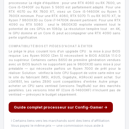
processeur. La règle d'équilibre : pour une RTX 4060 ou RX 7600, un
Core i5-13400F ou Ryzen 5 5600 est parfaitement adapté. Pour une
RTX 4070 ou RX 7800 XT, visez un Core i5-14600K ou Ryzen 5
7600X minimum. Pour une RTX 4080, RTX 5070 Ti ou RX 9070 XT, le
Ryzen 7 9800X3D ou Core i7-14700K devient pertinent. Pour une RTX
4090 ou RTX 5080 : seul le 9800X3D exploite vraiment tout le
potentiel de ces GPUs en 1080p. La résolution tempère tout : en 4K,
le GPU domine et un Core i5 peut accompagner une RTX 4090 sans
perte significative.
COMPATIBILITÉ BIOS ET PIÈGES D'ACHAT À ÉVITER
Le piège le plus courant lors d'un upgrade CPU : la mise à jour BIOS
requise. Les Ryzen 9000 (Zen 5) nécessitent le BIOS AGESA 1.1.0.0
ou supérieur. Certaines cartes B650 de première génération vendues
avec un BIOS launch ne supportent pas le 9800X3D sans mise à jour
préalable — qui nécessite parfois un Ryzen 7000 de prêt pour la
réaliser. Solution : vérifiez la liste CPU Support de votre carte mère sur
le site du fabricant (MSI, ASUS, Gigabyte, ASRock) avant achat. Sur
LGA1851, les cartes Z890 sont compatibles d'entrée. Autre piège :
acheter un CPU sans ventirad (versions Tray/Bulk) sur des marchés
parallèles. Les versions Intel KF (Core i5-14600KF) n'incluent pas de
ventirad — prévoyez le budget séparément.
Guide complet processeur sur Config-Gamer →
ℹ️ Certains liens vers les marchands sont des liens d'affiliation.
Vous payez le même prix — une commission nous aide à