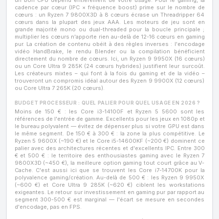
cadence par cœur (IPC × fréquence boost) prime sur le nombre de
cœurs : un Ryzen 7 9800X3D à 8 cœurs écrase un Threadripper 64
cœurs dans la plupart des jeux AAA. Les moteurs de jeu sont en
grande majorité mono ou dual-threaded pour la boucle principale ;
multiplier les cœurs n'apporte rien au-delà de 12-16 cœurs en gaming
pur. La création de contenu obéit à des règles inverses : l'encodage
vidéo HandBrake, le rendu Blender ou la compilation bénéficient
directement du nombre de cœurs. Ici, un Ryzen 9 9950X (16 cœurs)
ou un Core Ultra 9 285K (24 cœurs hybrides) justifient leur surcoût.
Les créateurs mixtes – qui font à la fois du gaming et de la vidéo –
trouveront un compromis idéal autour des Ryzen 9 9900X (12 cœurs)
ou Core Ultra 7 265K (20 cœurs).
BUDGET PROCESSEUR : QUEL PALIER POUR QUEL USAGE EN 2026 ?
Moins de 150 € : les Core i3-14100F et Ryzen 5 5600 sont les
références de l'entrée de gamme. Excellents pour les jeux en 1080p et
le bureau polyvalent — évitez de dépenser plus si votre GPU est dans
le même segment. De 150 € à 300 € : la zone la plus compétitive. Le
Ryzen 5 9600X (~190 €) et le Core i5-14600KF (~200 €) dominent ce
palier avec des architectures récentes et d'excellents IPC. Entre 300
€ et 500 € : le territoire des enthousiastes gaming avec le Ryzen 7
9800X3D (~450 €), la meilleure option gaming tout court grâce au V-
Cache. C'est aussi ici que se trouvent les Core i7-14700K pour la
polyvalence gaming/création. Au-delà de 500 € : les Ryzen 9 9950X
(~600 €) et Core Ultra 9 285K (~620 €) ciblent les workstations
exigeantes. Le retour sur investissement en gaming pur par rapport au
segment 300-500 € est marginal — l'écart se mesure en secondes
d'encodage, pas en FPS.