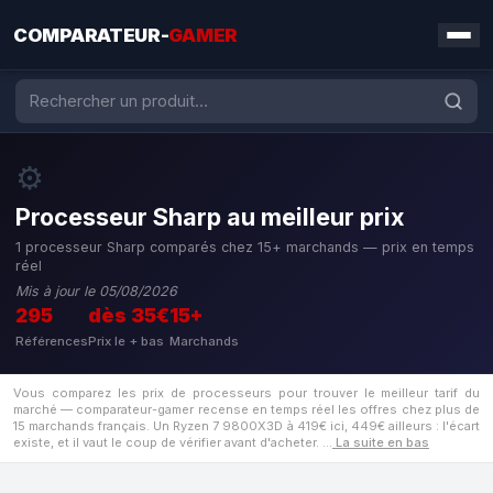
COMPARATEUR-
GAMER
⚙️
Processeur Sharp au meilleur prix
1 processeur Sharp comparés chez 15+ marchands — prix en temps
réel
Mis à jour le 05/08/2026
295
dès 35€
15+
Références
Prix le + bas
Marchands
Vous comparez les prix de processeurs pour trouver le meilleur tarif du
marché — comparateur-gamer recense en temps réel les offres chez plus de
15 marchands français. Un Ryzen 7 9800X3D à 419€ ici, 449€ ailleurs : l'écart
existe, et il vaut le coup de vérifier avant d'acheter.
…
La suite en bas