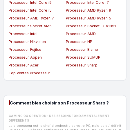
Processeur Intel Core i9
Processeur Intel Core i7
Processeur Intel Core i5
Processeur AMD Ryzen 9
Processeur AMD Ryzen 7
Processeur AMD Ryzen 5
Processeur Socket AM5
Processeur Socket LGA1851
Processeur Intel
Processeur AMD
Processeur Hikvision
Processeur HP
Processeur Fujitsu
Processeur Biamp
Processeur Aopen
Processeur SUMUP
Processeur Acer
Processeur Sharp
Top ventes Processeur
Comment bien choisir son Processeur Sharp ?
GAMING OU CRÉATION : DES BESOINS FONDAMENTALEMENT
DIFFÉRENTS
Le processeur est le chef d'orchestre de votre PC, mais ce qui définit
un bon CPU dépend entièrement de votre usage. Pour le gaming, la