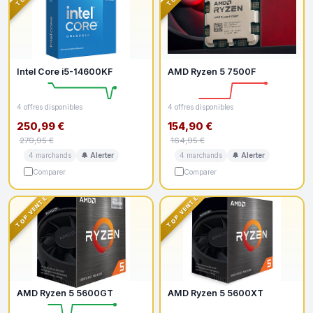
Intel Core i5-14600KF
AMD Ryzen 5 7500F
4 offres disponibles
4 offres disponibles
250,99 €
154,90 €
279,95 €
164,95 €
4 marchands
🔔 Alerter
4 marchands
🔔 Alerter
Comparer
Comparer
TOP VENTE
TOP VENTE
AMD Ryzen 5 5600GT
AMD Ryzen 5 5600XT