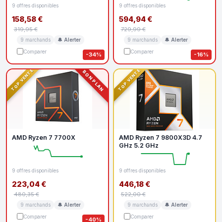
9 offres disponibles
9 offres disponibles
158,58 €
594,94 €
319,95 €
729,99 €
9 marchands
🔔 Alerter
9 marchands
🔔 Alerter
Comparer
Comparer
-34%
-16%
TOP VENTE
TOP VENTE
BON PLAN
AMD Ryzen 7 7700X
AMD Ryzen 7 9800X3D 4.7
GHz 5.2 GHz
9 offres disponibles
9 offres disponibles
223,04 €
446,18 €
480,35 €
522,00 €
9 marchands
🔔 Alerter
9 marchands
🔔 Alerter
Comparer
Comparer
-40%