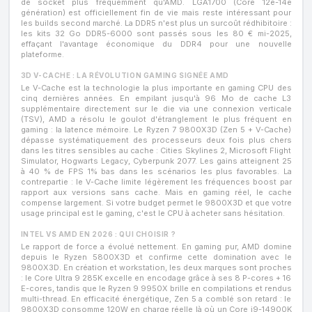
de socket plus fréquemment qu'AMD. LGA1700 (Core 12e-14e
génération) est officiellement fin de vie mais reste intéressant pour
les builds second marché. La DDR5 n'est plus un surcoût rédhibitoire :
les kits 32 Go DDR5-6000 sont passés sous les 80 € mi-2025,
effaçant l'avantage économique du DDR4 pour une nouvelle
plateforme.
3D V-CACHE : LA RÉVOLUTION GAMING SIGNÉE AMD
Le V-Cache est la technologie la plus importante en gaming CPU des
cinq dernières années. En empilant jusqu'à 96 Mo de cache L3
supplémentaire directement sur le die via une connexion verticale
(TSV), AMD a résolu le goulot d'étranglement le plus fréquent en
gaming : la latence mémoire. Le Ryzen 7 9800X3D (Zen 5 + V-Cache)
dépasse systématiquement des processeurs deux fois plus chers
dans les titres sensibles au cache : Cities Skylines 2, Microsoft Flight
Simulator, Hogwarts Legacy, Cyberpunk 2077. Les gains atteignent 25
à 40 % de FPS 1% bas dans les scénarios les plus favorables. La
contrepartie : le V-Cache limite légèrement les fréquences boost par
rapport aux versions sans cache. Mais en gaming réel, le cache
compense largement. Si votre budget permet le 9800X3D et que votre
usage principal est le gaming, c'est le CPU à acheter sans hésitation.
INTEL VS AMD EN 2026 : QUI CHOISIR ?
Le rapport de force a évolué nettement. En gaming pur, AMD domine
depuis le Ryzen 5800X3D et confirme cette domination avec le
9800X3D. En création et workstation, les deux marques sont proches
: le Core Ultra 9 285K excelle en encodage grâce à ses 8 P-cores + 16
E-cores, tandis que le Ryzen 9 9950X brille en compilations et rendus
multi-thread. En efficacité énergétique, Zen 5 a comblé son retard : le
9800X3D consomme 120W en charge réelle là où un Core i9-14900K