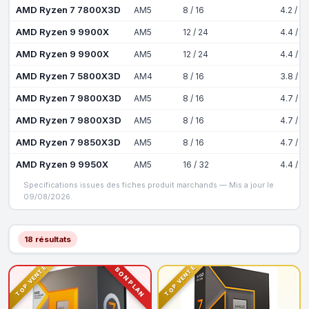
AMD Ryzen 7 7800X3D
AM5
8 / 16
4.2 / 5
AMD Ryzen 9 9900X
AM5
12 / 24
4.4 / 5
AMD Ryzen 9 9900X
AM5
12 / 24
4.4 / 5
AMD Ryzen 7 5800X3D
AM4
8 / 16
3.8 / 4
AMD Ryzen 7 9800X3D
AM5
8 / 16
4.7 / 5
AMD Ryzen 7 9800X3D
AM5
8 / 16
4.7 / 5
AMD Ryzen 7 9850X3D
AM5
8 / 16
4.7 / 5
AMD Ryzen 9 9950X
AM5
16 / 32
4.4 / 5
Specifications issues des fiches produit marchands — Mis a jour le
09/08/2026.
18 résultats
TOP VENTE
TOP VENTE
BON PLAN