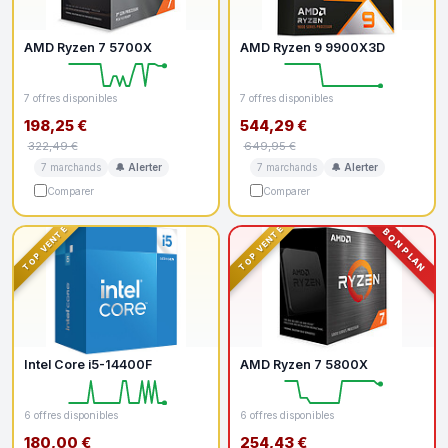
AMD Ryzen 7 5700X
AMD Ryzen 9 9900X3D
7 offres disponibles
7 offres disponibles
198,25 €
544,29 €
322,49 €
649,95 €
7 marchands
🔔 Alerter
7 marchands
🔔 Alerter
Comparer
Comparer
TOP VENTE
TOP VENTE
BON PLAN
Intel Core i5-14400F
AMD Ryzen 7 5800X
6 offres disponibles
6 offres disponibles
180,00 €
254,43 €