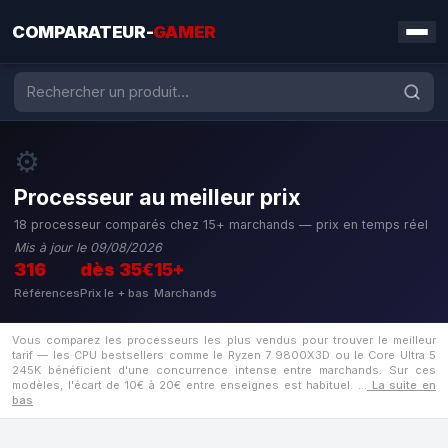
COMPARATEUR-
GAMER
⚙️
Processeur au meilleur prix
18 processeur comparés chez 15+ marchands — prix en temps réel
Mis à jour le 09/08/2026
316
dès 35€
15+
Références
Prix le + bas
Marchands
Vous comparez les processeurs les plus vendus pour trouver le meilleur
tarif — les CPU bestsellers comme le Ryzen 7 9800X3D ou le Core Ultra 5
245K bénéficient d'une concurrence intense entre marchands. Sur ces
modèles, l'écart de 10€ à 20€ entre enseignes est habituel.
…
La suite en
bas