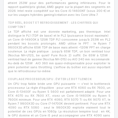
atteint 253W pour des performances gaming inférieures. Pour le
rapport qualité/prix global, AMD gagne sur la plupart des segments en
2026. Intel reste compétitif sur les Core i5-14600KF (sous 200 €) et
sur les usages hybrides gaming/création avec les Core Ultra 7.
TDP RÉEL, BOOST ET REFROIDISSEMENT : LES CHIFFRES QUI
COMPTENT
Le TDP affiché est une donnée marketing, pas thermique. Intel
distingue le PL1 (TDP de base) et le PL2 (puissance boost maximale) :
un Core i9-14900K à 125W TDP PL1 consomme jusqu'à 253W en PL2
pendant les boosts prolongés. AMD utilise le PPT : le Ryzen 7
9800X3D affiche 65W TDP de base mais atteint ~120W PPT en charge
soutenue. La règle pratique : jusqu'à 65W TDP, un bon ventirad tour
(Noctua NH-U12S, be quiet! Pure Rock 2) suffit. De 65W à 125W :
ventirad haut de gamme (Noctua NH-D15) ou AIO 240 mm recommandé.
Au-delà de 125W : AIO 360 mm quasi-indispensable pour exploiter le
plein potentiel sans throttling. L'airflow du boîtier est aussi important
que le refroidisseur lui-même.
COUPLAGE PROCESSEUR/GPU : ÉVITER LE BOTTLENECK
Un CPU trop faible bride une GPU puissante — c'est le bottleneck
processeur. La règle d'équilibre : pour une RTX 4060 ou RX 7600, un
Core i5-13400F ou Ryzen 5 5600 est parfaitement adapté. Pour une
RTX 4070 ou RX 7800 XT, visez un Core i5-14600K ou Ryzen 5
7600X minimum. Pour une RTX 4080, RTX 5070 Ti ou RX 9070 XT, le
Ryzen 7 9800X3D ou Core i7-14700K devient pertinent. Pour une RTX
4090 ou RTX 5080 : seul le 9800X3D exploite vraiment tout le
potentiel de ces GPUs en 1080p. La résolution tempère tout : en 4K,
le GPU domine et un Core i5 peut accompagner une RTX 4090 sans