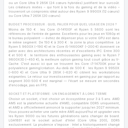
ou un Core Ultra 9 285K (24 cœurs hybrides) justifient leur surcoût.
Les créateurs mixtes – qui font à la fois du gaming et de la vidéo –
trouveront un compromis idéal autour des Ryzen 9 9900X (12 cœurs)
ou Core Ultra 7 265K (20 cœurs).
BUDGET PROCESSEUR : QUEL PALIER POUR QUEL USAGE EN 2026 ?
Moins de 150 € : les Core i3-14100F et Ryzen 5 5600 sont les
références de l'entrée de gamme. Excellents pour les jeux en 1080p et
le bureau polyvalent — évitez de dépenser plus si votre GPU est dans
le même segment. De 150 € à 300 € : la zone la plus compétitive. Le
Ryzen 5 9600X (~190 €) et le Core i5-14600KF (~200 €) dominent ce
palier avec des architectures récentes et d'excellents IPC. Entre 300
€ et 500 € : le territoire des enthousiastes gaming avec le Ryzen 7
9800X3D (~450 €), la meilleure option gaming tout court grâce au V-
Cache. C'est aussi ici que se trouvent les Core i7-14700K pour la
polyvalence gaming/création. Au-delà de 500 € : les Ryzen 9 9950X
(~600 €) et Core Ultra 9 285K (~620 €) ciblent les workstations
exigeantes. Le retour sur investissement en gaming pur par rapport au
segment 300-500 € est marginal — l'écart se mesure en secondes
d'encodage, pas en FPS.
SOCKET ET PLATEFORME : UN ENGAGEMENT À LONG TERME
Choisir un socket, c'est choisir un écosystème pour 3 à 5 ans. AMD
AM5 est la plateforme actuelle d'AMD, compatible DDR5 uniquement,
et AMD a officiellement annoncé la supporter jusqu'en 2027 minimum.
Vous pouvez acheter une carte mère AM5 aujourd'hui et upgrader vers
les Ryzen 9000 ou les futures générations sans changer de board.
LGA1851 est le socket actuel d'Intel (Core Ultra 200), DDR5
exclusivement. La prudence s'impose : Intel a historiquement changé