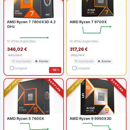
AMD Ryzen 7 7800X3D 4.2
AMD Ryzen 7 9700X
GHz
10 offres disponibles
10 offres disponibles
346,02 €
317,26 €
481,93 €
382,74 €
10 marchands
🔔 Alerter
10 marchands
🔔 Alerter
Comparer
Comparer
-19%
TOP VENTE
TOP VENTE
BON PLAN
BON PLAN
AMD Ryzen 5 7600X
AMD Ryzen 9 9950X3D