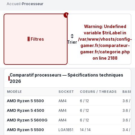
Accueil
›
Processeur
1
Warning
: Undefined
variable $triLabel in
↕
🎚️ Filtres
/var/www/vhosts/config-
Trier
gamer.fr/comparateur-
gamer.fr/categorie.php
on line
2188
Comparatif processeurs — Spécifications techniques
2026
MODÈLE
SOCKET
COEURS / THREADS
BASE 
AMD Ryzen 5 5500
AM4
6 / 12
3.6 / 4
AMD Ryzen 5 4500
AM4
6 / 12
3.6 / 4
AMD Ryzen 5 5600G
AM4
6 / 12
3.6 / 4
AMD Ryzen 5 5500
LGA1851
14 / 14
3.4 / 5