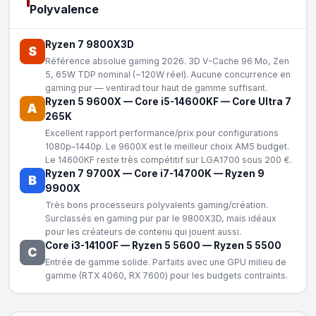
Polyvalence
Ryzen 7 9800X3D
S
Référence absolue gaming 2026. 3D V-Cache 96 Mo, Zen
5, 65W TDP nominal (~120W réel). Aucune concurrence en
gaming pur — ventirad tour haut de gamme suffisant.
Ryzen 5 9600X
—
Core i5-14600KF
—
Core Ultra 7
A
265K
Excellent rapport performance/prix pour configurations
1080p–1440p. Le 9600X est le meilleur choix AM5 budget.
Le 14600KF reste très compétitif sur LGA1700 sous 200 €.
Ryzen 7 9700X
—
Core i7-14700K
—
Ryzen 9
B
9900X
Très bons processeurs polyvalents gaming/création.
Surclassés en gaming pur par le 9800X3D, mais idéaux
pour les créateurs de contenu qui jouent aussi.
Core i3-14100F
—
Ryzen 5 5600
—
Ryzen 5 5500
C
Entrée de gamme solide. Parfaits avec une GPU milieu de
gamme (RTX 4060, RX 7600) pour les budgets contraints.