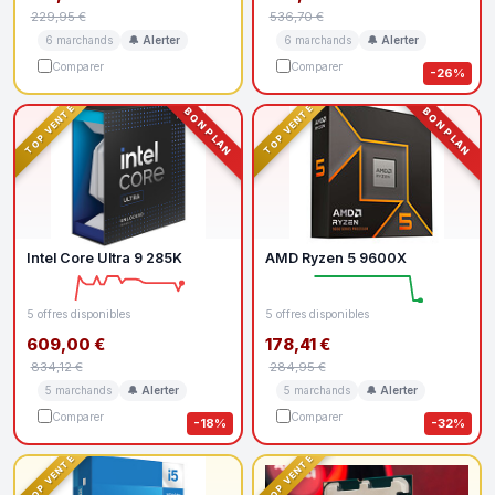
229,95 €
536,70 €
6 marchands
🔔 Alerter
6 marchands
🔔 Alerter
Comparer
Comparer
-26%
TOP VENTE
TOP VENTE
BON PLAN
BON PLAN
Intel Core Ultra 9 285K
AMD Ryzen 5 9600X
5 offres disponibles
5 offres disponibles
609,00 €
178,41 €
834,12 €
284,95 €
5 marchands
🔔 Alerter
5 marchands
🔔 Alerter
Comparer
Comparer
-18%
-32%
TOP VENTE
TOP VENTE