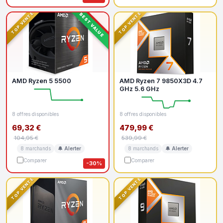
TOP VENTE
TOP VENTE
BEST VALUE
BON PLAN
AMD Ryzen 5 5500
AMD Ryzen 7 9850X3D 4.7
GHz 5.6 GHz
8 offres disponibles
8 offres disponibles
69,32 €
479,99 €
104,95 €
539,99 €
8 marchands
🔔 Alerter
8 marchands
🔔 Alerter
Comparer
Comparer
-30%
TOP VENTE
TOP VENTE