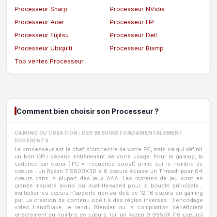
Processeur Sharp
Processeur NVidia
Processeur Acer
Processeur HP
Processeur Fujitsu
Processeur Dell
Processeur Ubiquiti
Processeur Biamp
Top ventes Processeur
Comment bien choisir son Processeur ?
GAMING OU CRÉATION : DES BESOINS FONDAMENTALEMENT
DIFFÉRENTS
Le processeur est le chef d'orchestre de votre PC, mais ce qui définit
un bon CPU dépend entièrement de votre usage. Pour le gaming, la
cadence par cœur (IPC × fréquence boost) prime sur le nombre de
cœurs : un Ryzen 7 9800X3D à 8 cœurs écrase un Threadripper 64
cœurs dans la plupart des jeux AAA. Les moteurs de jeu sont en
grande majorité mono ou dual-threaded pour la boucle principale ;
multiplier les cœurs n'apporte rien au-delà de 12-16 cœurs en gaming
pur. La création de contenu obéit à des règles inverses : l'encodage
vidéo HandBrake, le rendu Blender ou la compilation bénéficient
directement du nombre de cœurs. Ici, un Ryzen 9 9950X (16 cœurs)