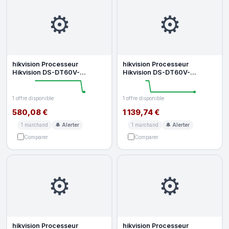
⚙️
⚙️
hikvision Processeur
hikvision Processeur
Hikvision DS-DT60V-
Hikvision DS-DT60V-
03HI06NO OLED 1U 60 Hz 8
03HDI12NO U OLED 120 Hz 8
bit RGB 4 4 4
bit RGB 4 4 4
1 offre disponible
1 offre disponible
580,08 €
1 139,74 €
1 marchand
🔔 Alerter
1 marchand
🔔 Alerter
Comparer
Comparer
⚙️
⚙️
hikvision Processeur
hikvision Processeur