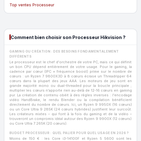
Top ventes Processeur
Comment bien choisir son Processeur Hikvision ?
GAMING OU CRÉATION : DES BESOINS FONDAMENTALEMENT
DIFFÉRENTS
Le processeur est le chef d'orchestre de votre PC, mais ce qui définit
un bon CPU dépend entièrement de votre usage. Pour le gaming, la
cadence par cœur (IPC × fréquence boost) prime sur le nombre de
cœurs : un Ryzen 7 9800X3D à 8 cœurs écrase un Threadripper 64
cœurs dans la plupart des jeux AAA. Les moteurs de jeu sont en
grande majorité mono ou dual-threaded pour la boucle principale ;
multiplier les cœurs n'apporte rien au-delà de 12-16 cœurs en gaming
pur. La création de contenu obéit à des règles inverses : l'encodage
vidéo HandBrake, le rendu Blender ou la compilation bénéficient
directement du nombre de cœurs. Ici, un Ryzen 9 9950X (16 cœurs)
ou un Core Ultra 9 285K (24 cœurs hybrides) justifient leur surcoût.
Les créateurs mixtes – qui font à la fois du gaming et de la vidéo –
trouveront un compromis idéal autour des Ryzen 9 9900X (12 cœurs)
ou Core Ultra 7 265K (20 cœurs).
BUDGET PROCESSEUR : QUEL PALIER POUR QUEL USAGE EN 2026 ?
Moins de 150 € : les Core i3-14100F et Ryzen 5 5600 sont les