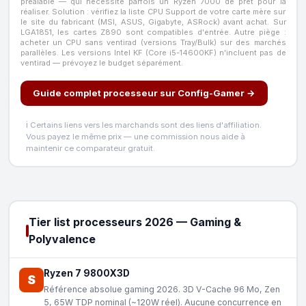
préalable — qui nécessite parfois un Ryzen 7000 de prêt pour la
réaliser. Solution : vérifiez la liste CPU Support de votre carte mère sur
le site du fabricant (MSI, ASUS, Gigabyte, ASRock) avant achat. Sur
LGA1851, les cartes Z890 sont compatibles d'entrée. Autre piège :
acheter un CPU sans ventirad (versions Tray/Bulk) sur des marchés
parallèles. Les versions Intel KF (Core i5-14600KF) n'incluent pas de
ventirad — prévoyez le budget séparément.
Guide complet processeur sur Config-Gamer →
ℹ️ Certains liens vers les marchands sont des liens d'affiliation.
Vous payez le même prix — une commission nous aide à
maintenir ce comparateur gratuit.
Tier list processeurs 2026 — Gaming &
Polyvalence
Ryzen 7 9800X3D
S
Référence absolue gaming 2026. 3D V-Cache 96 Mo, Zen
5, 65W TDP nominal (~120W réel). Aucune concurrence en