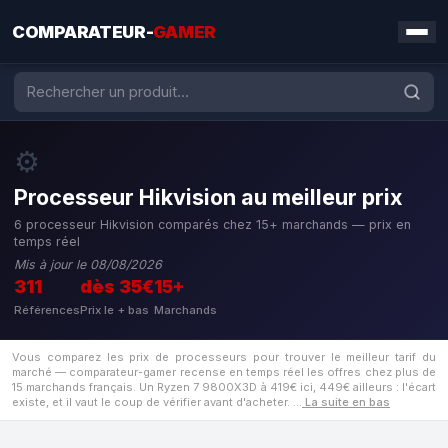
COMPARATEUR-
GAMER
⚙️
Processeur Hikvision au meilleur prix
6 processeur Hikvision comparés chez 15+ marchands — prix en
temps réel
Mis à jour le 08/08/2026
311
dès 35€
15+
Références
Prix le + bas
Marchands
Vous comparez les prix de processeurs pour trouver le meilleur tarif du
marché — comparateur-gamer recense en temps réel les offres chez plus de
15 marchands français. Un Ryzen 7 9800X3D à 419€ ici, 449€ ailleurs : l'écart
existe, et il vaut le coup de vérifier avant d'acheter.
…
La suite en bas