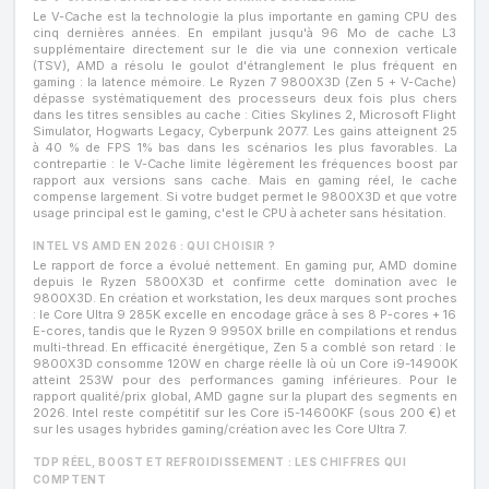
Le V-Cache est la technologie la plus importante en gaming CPU des
cinq dernières années. En empilant jusqu'à 96 Mo de cache L3
supplémentaire directement sur le die via une connexion verticale
(TSV), AMD a résolu le goulot d'étranglement le plus fréquent en
gaming : la latence mémoire. Le Ryzen 7 9800X3D (Zen 5 + V-Cache)
dépasse systématiquement des processeurs deux fois plus chers
dans les titres sensibles au cache : Cities Skylines 2, Microsoft Flight
Simulator, Hogwarts Legacy, Cyberpunk 2077. Les gains atteignent 25
à 40 % de FPS 1% bas dans les scénarios les plus favorables. La
contrepartie : le V-Cache limite légèrement les fréquences boost par
rapport aux versions sans cache. Mais en gaming réel, le cache
compense largement. Si votre budget permet le 9800X3D et que votre
usage principal est le gaming, c'est le CPU à acheter sans hésitation.
INTEL VS AMD EN 2026 : QUI CHOISIR ?
Le rapport de force a évolué nettement. En gaming pur, AMD domine
depuis le Ryzen 5800X3D et confirme cette domination avec le
9800X3D. En création et workstation, les deux marques sont proches
: le Core Ultra 9 285K excelle en encodage grâce à ses 8 P-cores + 16
E-cores, tandis que le Ryzen 9 9950X brille en compilations et rendus
multi-thread. En efficacité énergétique, Zen 5 a comblé son retard : le
9800X3D consomme 120W en charge réelle là où un Core i9-14900K
atteint 253W pour des performances gaming inférieures. Pour le
rapport qualité/prix global, AMD gagne sur la plupart des segments en
2026. Intel reste compétitif sur les Core i5-14600KF (sous 200 €) et
sur les usages hybrides gaming/création avec les Core Ultra 7.
TDP RÉEL, BOOST ET REFROIDISSEMENT : LES CHIFFRES QUI
COMPTENT