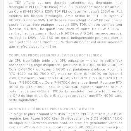
Le TDP affiché est une donnée marketing, pas thermique. Intel
distingue le PL1 (TDP de base) et le PL2 (puissance boost maximale) :
un Core i9-14900K à 125W TDP PL1 consomme jusqu'à 253W en PL2
pendant les boosts prolongés. AMD utilise le PPT : le Ryzen 7
9800X3D affiche 65W TDP de base mais atteint ~120W PPT en charge
soutenue. La règle pratique : jusqu'à 65W TDP, un bon ventirad tour
(Noctua NH-U12S, be quiet! Pure Rock 2) suffit. De 65W à 125W :
ventirad haut de gamme (Noctua NH-D15) ou AIO 240 mm recommandé.
Au-delà de 125W : AIO 360 mm quasi-indispensable pour exploiter le
plein potentiel sans throttling. L'airflow du boîtier est aussi important
que le refroidisseur lui-même.
COUPLAGE PROCESSEUR/GPU : ÉVITER LE BOTTLENECK
Un CPU trop faible bride une GPU puissante — c'est le bottleneck
processeur. La règle d'équilibre : pour une RTX 4060 ou RX 7600, un
Core i5-13400F ou Ryzen 5 5600 est parfaitement adapté. Pour une
RTX 4070 ou RX 7800 XT, visez un Core i5-14600K ou Ryzen 5
7600X minimum. Pour une RTX 4080, RTX 5070 Ti ou RX 9070 XT, le
Ryzen 7 9800X3D ou Core i7-14700K devient pertinent. Pour une RTX
4090 ou RTX 5080 : seul le 9800X3D exploite vraiment tout le
potentiel de ces GPUs en 1080p. La résolution tempère tout : en 4K,
le GPU domine et un Core i5 peut accompagner une RTX 4090 sans
perte significative.
COMPATIBILITÉ BIOS ET PIÈGES D'ACHAT À ÉVITER
Le piège le plus courant lors d'un upgrade CPU : la mise à jour BIOS
requise. Les Ryzen 9000 (Zen 5) nécessitent le BIOS AGESA 1.1.0.0
ou supérieur. Certaines cartes B650 de première génération vendues
avec un BIOS launch ne supportent pas le 9800X3D sans mise à jour