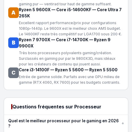
gaming pur — ventirad tour haut de gamme suffisant.
Ryzen 5 9600X
—
Core i5-14600KF
—
Core Ultra 7
A
265K
Excellent rapport performance/prix pour configurations
1080p–1440p. Le 9600X est le meilleur choix AM5 budget.
Le 14600KF reste très compétitif sur LGA1700 sous 200 €.
Ryzen 7 9700X
—
Core i7-14700K
—
Ryzen 9
B
9900X
Très bons processeurs polyvalents gaming/création.
Surclassés en gaming pur par le 9800X3D, mais idéaux
pour les créateurs de contenu qui jouent aussi.
Core i3-14100F
—
Ryzen 5 5600
—
Ryzen 5 5500
C
Entrée de gamme solide. Parfaits avec une GPU milieu de
gamme (RTX 4060, RX 7600) pour les budgets contraints.
Questions fréquentes sur Processeur
Quel est le meilleur processeur pour le gaming en 2026
+
?