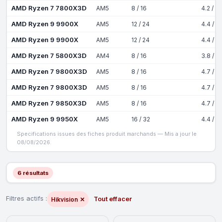
AMD Ryzen 7 7800X3D
AM5
8 / 16
4.2 / 5
AMD Ryzen 9 9900X
AM5
12 / 24
4.4 / 5
AMD Ryzen 9 9900X
AM5
12 / 24
4.4 / 5
AMD Ryzen 7 5800X3D
AM4
8 / 16
3.8 / 4
AMD Ryzen 7 9800X3D
AM5
8 / 16
4.7 / 5
AMD Ryzen 7 9800X3D
AM5
8 / 16
4.7 / 5
AMD Ryzen 7 9850X3D
AM5
8 / 16
4.7 / 5
AMD Ryzen 9 9950X
AM5
16 / 32
4.4 / 5
Specifications issues des fiches produit marchands — Mis a jour le
08/08/2026.
6 résultats
Filtres actifs :
Tout effacer
Hikvision
✕