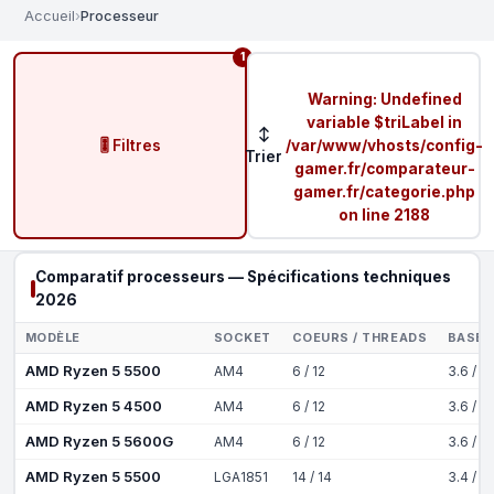
Accueil
›
Processeur
1
Warning
: Undefined
variable $triLabel in
↕
🎚️ Filtres
/var/www/vhosts/config-
Trier
gamer.fr/comparateur-
gamer.fr/categorie.php
on line
2188
Comparatif processeurs — Spécifications techniques
2026
MODÈLE
SOCKET
COEURS / THREADS
BASE 
AMD Ryzen 5 5500
AM4
6 / 12
3.6 / 4
AMD Ryzen 5 4500
AM4
6 / 12
3.6 / 4
AMD Ryzen 5 5600G
AM4
6 / 12
3.6 / 4
AMD Ryzen 5 5500
LGA1851
14 / 14
3.4 / 5