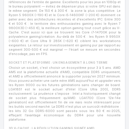
références de l'entrée de gamme. Excellents pour les jeux en 1080p et
le bureau polyvalent — évitez de dépenser plus si votre GPU est dans
le même segment. De 150 € à 300 € : la zone la plus compétitive. Le
Ryzen 5 9600X (~190 €) et le Core i5-14600KF (~200 €) dominent ce
palier avec des architectures récentes et d'excellents IPC. Entre 300
€ et 500 € : le territoire des enthousiastes gaming avec le Ryzen 7
9800X3D (~450 €), la meilleure option gaming tout court grâce au V-
Cache. C'est aussi ici que se trouvent les Core i7-14700K pour la
polyvalence gaming/création. Au-delà de 500 € : les Ryzen 9 9950X
(~600 €) et Core Ultra 9 285K (~620 €) ciblent les workstations
exigeantes. Le retour sur investissement en gaming pur par rapport au
segment 300-500 € est marginal — l'écart se mesure en secondes
d'encodage, pas en FPS.
SOCKET ET PLATEFORME : UN ENGAGEMENT À LONG TERME
Choisir un socket, c'est choisir un écosystème pour 3 à 5 ans. AMD
AM5 est la plateforme actuelle d'AMD, compatible DDR5 uniquement,
et AMD a officiellement annoncé la supporter jusqu'en 2027 minimum.
Vous pouvez acheter une carte mère AM5 aujourd'hui et upgrader vers
les Ryzen 9000 ou les futures générations sans changer de board.
LGA1851 est le socket actuel d'Intel (Core Ultra 200), DDR5
exclusivement. La prudence s'impose : Intel a historiquement changé
de socket plus fréquemment qu'AMD. LGA1700 (Core 12e-14e
génération) est officiellement fin de vie mais reste intéressant pour
les builds second marché. La DDR5 n'est plus un surcoût rédhibitoire :
les kits 32 Go DDR5-6000 sont passés sous les 80 € mi-2025,
effaçant l'avantage économique du DDR4 pour une nouvelle
plateforme.
3D V-CACHE : LA RÉVOLUTION GAMING SIGNÉE AMD