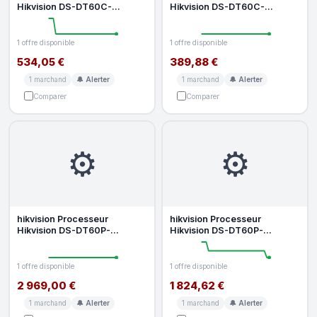
Hikvision DS-DT60C-
Hikvision DS-DT60C-
01HI04NO 60 Hz 8 bit RGB 4
01HI06NO 60 Hz 8 bit 1920 x
4 4 YUV 4 2 2
1200 Black 1
1 offre disponible
1 offre disponible
534,05 €
389,88 €
1 marchand
🔔 Alerter
1 marchand
🔔 Alerter
Comparer
Comparer
⚙️
⚙️
hikvision Processeur
hikvision Processeur
Hikvision DS-DT60P-
Hikvision DS-DT60P-
02HDI20NO U 4 Cœurs 2
02HDI12NO U 4 Cœurs 2 GHz
GHz 1U Black Bouto
32 Go Android
1 offre disponible
1 offre disponible
2 969,00 €
1 824,62 €
1 marchand
🔔 Alerter
1 marchand
🔔 Alerter