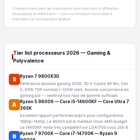
ℹ️ Certains liens vers les marchands sont des liens d'affiliation.
Vous payez le même prix — une commission nous aide à
maintenir ce comparateur gratuit.
Tier list processeurs 2026 — Gaming &
Polyvalence
Ryzen 7 9800X3D
S
Référence absolue gaming 2026. 3D V-Cache 96 Mo, Zen
5, 65W TDP nominal (~120W réel). Aucune concurrence en
gaming pur — ventirad tour haut de gamme suffisant.
Ryzen 5 9600X
—
Core i5-14600KF
—
Core Ultra 7
A
265K
Excellent rapport performance/prix pour configurations
1080p–1440p. Le 9600X est le meilleur choix AM5 budget.
Le 14600KF reste très compétitif sur LGA1700 sous 200 €.
Ryzen 7 9700X
—
Core i7-14700K
—
Ryzen 9
B
9900X