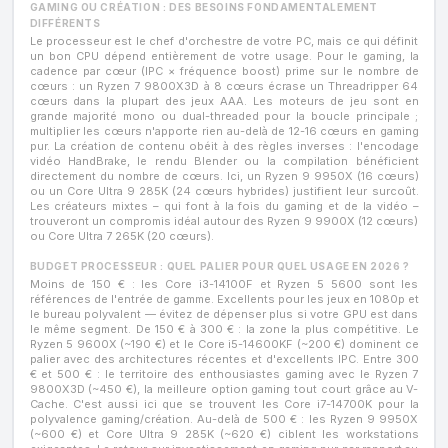
GAMING OU CRÉATION : DES BESOINS FONDAMENTALEMENT
DIFFÉRENTS
Le processeur est le chef d'orchestre de votre PC, mais ce qui définit
un bon CPU dépend entièrement de votre usage. Pour le gaming, la
cadence par cœur (IPC × fréquence boost) prime sur le nombre de
cœurs : un Ryzen 7 9800X3D à 8 cœurs écrase un Threadripper 64
cœurs dans la plupart des jeux AAA. Les moteurs de jeu sont en
grande majorité mono ou dual-threaded pour la boucle principale ;
multiplier les cœurs n'apporte rien au-delà de 12-16 cœurs en gaming
pur. La création de contenu obéit à des règles inverses : l'encodage
vidéo HandBrake, le rendu Blender ou la compilation bénéficient
directement du nombre de cœurs. Ici, un Ryzen 9 9950X (16 cœurs)
ou un Core Ultra 9 285K (24 cœurs hybrides) justifient leur surcoût.
Les créateurs mixtes – qui font à la fois du gaming et de la vidéo –
trouveront un compromis idéal autour des Ryzen 9 9900X (12 cœurs)
ou Core Ultra 7 265K (20 cœurs).
BUDGET PROCESSEUR : QUEL PALIER POUR QUEL USAGE EN 2026 ?
Moins de 150 € : les Core i3-14100F et Ryzen 5 5600 sont les
références de l'entrée de gamme. Excellents pour les jeux en 1080p et
le bureau polyvalent — évitez de dépenser plus si votre GPU est dans
le même segment. De 150 € à 300 € : la zone la plus compétitive. Le
Ryzen 5 9600X (~190 €) et le Core i5-14600KF (~200 €) dominent ce
palier avec des architectures récentes et d'excellents IPC. Entre 300
€ et 500 € : le territoire des enthousiastes gaming avec le Ryzen 7
9800X3D (~450 €), la meilleure option gaming tout court grâce au V-
Cache. C'est aussi ici que se trouvent les Core i7-14700K pour la
polyvalence gaming/création. Au-delà de 500 € : les Ryzen 9 9950X
(~600 €) et Core Ultra 9 285K (~620 €) ciblent les workstations