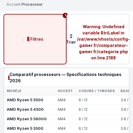
Accueil
›
Processeur
1
Warning
: Undefined
variable $triLabel in
↕
🎚️ Filtres
/var/www/vhosts/config-
Trier
gamer.fr/comparateur-
gamer.fr/categorie.php
on line
2188
Comparatif processeurs — Spécifications techniques
2026
MODÈLE
SOCKET
COEURS / THREADS
BASE 
AMD Ryzen 5 5500
AM4
6 / 12
3.6 / 4
AMD Ryzen 5 4500
AM4
6 / 12
3.6 / 4
AMD Ryzen 5 5600G
AM4
6 / 12
3.6 / 4
AMD Ryzen 5 5500
AM4
6 / 12
3.6 / 4