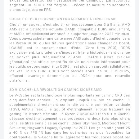
exigeantes. Le retour sur investissement en gaming pur par rapport au
segment 300-500 € est marginal — l'écart se mesure en secondes
d'encodage, pas en FPS.
SOCKET ET PLATEFORME : UN ENGAGEMENT À LONG TERME
Choisir un socket, c'est choisir un écosystème pour 3 à 5 ans. AMD
AM5 est la plateforme actuelle d'AMD, compatible DDR5 uniquement,
et AMD a officiellement annoncé la supporter jusqu'en 2027 minimum.
Vous pouvez acheter une carte mère AM5 aujourd'hui et upgrader vers
les Ryzen 9000 ou les futures générations sans changer de board.
LGA1851 est le socket actuel d'Intel (Core Ultra 200), DDR5
exclusivement. La prudence s'impose : Intel a historiquement changé
de socket plus fréquemment qu'AMD. LGA1700 (Core 12e-14e
génération) est officiellement fin de vie mais reste intéressant pour
les builds second marché. La DDR5 n'est plus un surcoût rédhibitoire :
les kits 32 Go DDR5-6000 sont passés sous les 80 € mi-2025,
effaçant l'avantage économique du DDR4 pour une nouvelle
plateforme.
3D V-CACHE : LA RÉVOLUTION GAMING SIGNÉE AMD
Le V-Cache est la technologie la plus importante en gaming CPU des
cinq dernières années. En empilant jusqu'à 96 Mo de cache L3
supplémentaire directement sur le die via une connexion verticale
(TSV), AMD a résolu le goulot d'étranglement le plus fréquent en
gaming : la latence mémoire. Le Ryzen 7 9800X3D (Zen 5 + V-Cache)
dépasse systématiquement des processeurs deux fois plus chers
dans les titres sensibles au cache : Cities Skylines 2, Microsoft Flight
Simulator, Hogwarts Legacy, Cyberpunk 2077. Les gains atteignent 25
à 40 % de FPS 1% bas dans les scénarios les plus favorables. La
contrepartie : le V-Cache limite légèrement les fréquences boost par