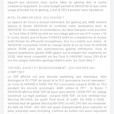
rapport aux versions sans cache. Mais en gaming réel, le cache
compense largement. Si votre budget permet le 9800X3D et que votre
usage principal est le gaming, c'est le CPU à acheter sans hésitation.
INTEL VS AMD EN 2026 : QUI CHOISIR ?
Le rapport de force a évolué nettement. En gaming pur, AMD domine
depuis le Ryzen 5800X3D et confirme cette domination avec le
9800X3D. En création et workstation, les deux marques sont proches
: le Core Ultra 9 285K excelle en encodage grâce à ses 8 P-cores + 16
E-cores, tandis que le Ryzen 9 9950X brille en compilations et rendus
multi-thread. En efficacité énergétique, Zen 5 a comblé son retard : le
9800X3D consomme 120W en charge réelle là où un Core i9-14900K
atteint 253W pour des performances gaming inférieures. Pour le
rapport qualité/prix global, AMD gagne sur la plupart des segments en
2026. Intel reste compétitif sur les Core i5-14600KF (sous 200 €) et
sur les usages hybrides gaming/création avec les Core Ultra 7.
TDP RÉEL, BOOST ET REFROIDISSEMENT : LES CHIFFRES QUI
COMPTENT
Le TDP affiché est une donnée marketing, pas thermique. Intel
distingue le PL1 (TDP de base) et le PL2 (puissance boost maximale) :
un Core i9-14900K à 125W TDP PL1 consomme jusqu'à 253W en PL2
pendant les boosts prolongés. AMD utilise le PPT : le Ryzen 7
9800X3D affiche 65W TDP de base mais atteint ~120W PPT en charge
soutenue. La règle pratique : jusqu'à 65W TDP, un bon ventirad tour
(Noctua NH-U12S, be quiet! Pure Rock 2) suffit. De 65W à 125W :
ventirad haut de gamme (Noctua NH-D15) ou AIO 240 mm recommandé.
Au-delà de 125W : AIO 360 mm quasi-indispensable pour exploiter le
plein potentiel sans throttling. L'airflow du boîtier est aussi important