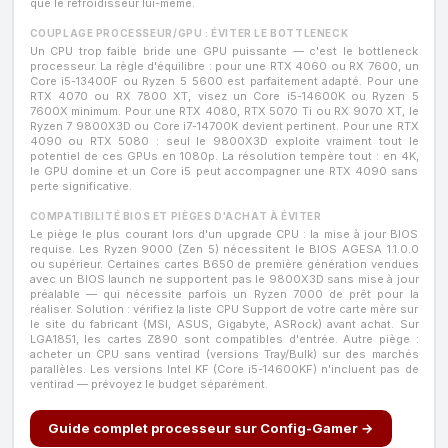
que le refroidisseur lui-même.
COUPLAGE PROCESSEUR/GPU : ÉVITER LE BOTTLENECK
Un CPU trop faible bride une GPU puissante — c'est le bottleneck
processeur. La règle d'équilibre : pour une RTX 4060 ou RX 7600, un
Core i5-13400F ou Ryzen 5 5600 est parfaitement adapté. Pour une
RTX 4070 ou RX 7800 XT, visez un Core i5-14600K ou Ryzen 5
7600X minimum. Pour une RTX 4080, RTX 5070 Ti ou RX 9070 XT, le
Ryzen 7 9800X3D ou Core i7-14700K devient pertinent. Pour une RTX
4090 ou RTX 5080 : seul le 9800X3D exploite vraiment tout le
potentiel de ces GPUs en 1080p. La résolution tempère tout : en 4K,
le GPU domine et un Core i5 peut accompagner une RTX 4090 sans
perte significative.
COMPATIBILITÉ BIOS ET PIÈGES D'ACHAT À ÉVITER
Le piège le plus courant lors d'un upgrade CPU : la mise à jour BIOS
requise. Les Ryzen 9000 (Zen 5) nécessitent le BIOS AGESA 1.1.0.0
ou supérieur. Certaines cartes B650 de première génération vendues
avec un BIOS launch ne supportent pas le 9800X3D sans mise à jour
préalable — qui nécessite parfois un Ryzen 7000 de prêt pour la
réaliser. Solution : vérifiez la liste CPU Support de votre carte mère sur
le site du fabricant (MSI, ASUS, Gigabyte, ASRock) avant achat. Sur
LGA1851, les cartes Z890 sont compatibles d'entrée. Autre piège :
acheter un CPU sans ventirad (versions Tray/Bulk) sur des marchés
parallèles. Les versions Intel KF (Core i5-14600KF) n'incluent pas de
ventirad — prévoyez le budget séparément.
Guide complet processeur sur Config-Gamer →