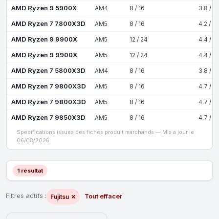
AMD Ryzen 9 5900X
AM4
8 / 16
3.8 / 4
AMD Ryzen 7 7800X3D
AM5
8 / 16
4.2 / 5
AMD Ryzen 9 9900X
AM5
12 / 24
4.4 / 5
AMD Ryzen 9 9900X
AM5
12 / 24
4.4 / 5
AMD Ryzen 7 5800X3D
AM4
8 / 16
3.8 / 4
AMD Ryzen 7 9800X3D
AM5
8 / 16
4.7 / 5
AMD Ryzen 7 9800X3D
AM5
8 / 16
4.7 / 5
AMD Ryzen 7 9850X3D
AM5
8 / 16
4.7 / 5
Specifications issues des fiches produit marchands — Mis a jour le
06/08/2026.
1 résultat
Filtres actifs :
Tout effacer
Fujitsu
✕