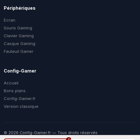
Périphériques
Ecran
Souris Gaming
Clavier Gaming
Casque Gaming
Fauteuil Gamer
Config-Gamer
Accueil
Bons plans
Config-Gamer.fr
Version classique
© 2026 Config-Gamer.fr — Tous droits réservés
Prix mis à jour régulièrement. Certains liens sont des liens
1