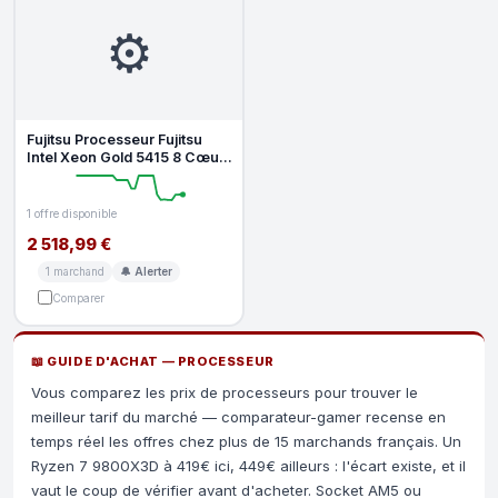
⚙️
Fujitsu Processeur Fujitsu
Intel Xeon Gold 5415 8 Cœurs
2,9 GHz Base 4,1 GHz Tur
1 offre disponible
2 518,99 €
1 marchand
🔔 Alerter
Comparer
📖 GUIDE D'ACHAT — PROCESSEUR
Vous comparez les prix de processeurs pour trouver le
meilleur tarif du marché — comparateur-gamer recense en
temps réel les offres chez plus de 15 marchands français. Un
Ryzen 7 9800X3D à 419€ ici, 449€ ailleurs : l'écart existe, et il
vaut le coup de vérifier avant d'acheter. Socket AM5 ou