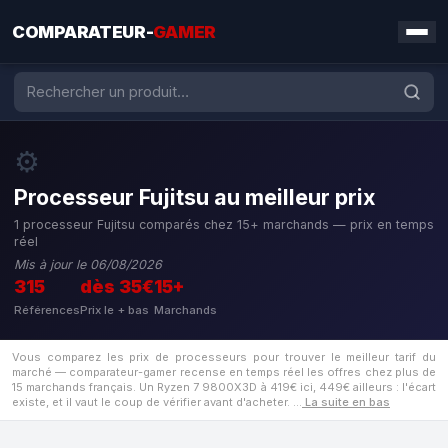
COMPARATEUR-
GAMER
⚙️
Processeur Fujitsu au meilleur prix
1 processeur Fujitsu comparés chez 15+ marchands — prix en temps
réel
Mis à jour le 06/08/2026
315
dès 35€
15+
Références
Prix le + bas
Marchands
Vous comparez les prix de processeurs pour trouver le meilleur tarif du
marché — comparateur-gamer recense en temps réel les offres chez plus de
15 marchands français. Un Ryzen 7 9800X3D à 419€ ici, 449€ ailleurs : l'écart
existe, et il vaut le coup de vérifier avant d'acheter.
…
La suite en bas