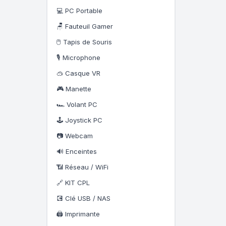
💻 PC Portable
🪑 Fauteuil Gamer
🖱️ Tapis de Souris
🎙️ Microphone
🥽 Casque VR
🎮 Manette
🏎️ Volant PC
🕹️ Joystick PC
📷 Webcam
🔊 Enceintes
📶 Réseau / WiFi
🔗 KIT CPL
💽 Clé USB / NAS
🖨️ Imprimante