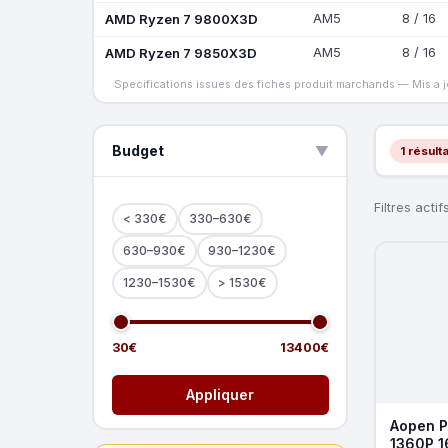
AMD Ryzen 7 9800X3D
AM5
8 / 16
AMD Ryzen 7 9850X3D
AM5
8 / 16
Specifications issues des fiches produit marchands — Mis a 
Budget
▲
1 résulta
Filtres actifs
< 330€
330–630€
630–930€
930–1230€
1230–1530€
> 1530€
30€
13400€
Appliquer
Aopen P
1360P 1