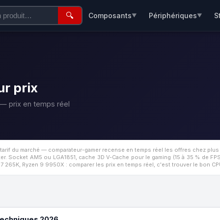
🔍
Composants
Périphériques
S
▼
▼
r prix
— prix en temps réel
 tarif du marché — comparateur-gamer recense en temps réel les offres chez plu
ter.
Socket AM5 ou LGA1851, cache 3D V-Cache pour le gaming (15 à 35 % de FPS 
tra 7 265K, Ryzen 9 9950X : comparer les prix en temps réel, c'est trouver le bon 
techniques 2026