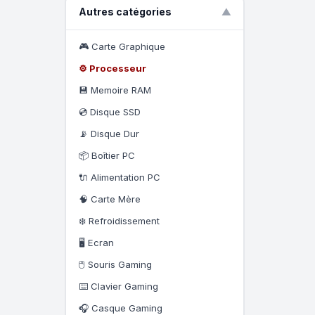
Autres catégories
▼
🎮 Carte Graphique
⚙️ Processeur
💾 Memoire RAM
💿 Disque SSD
📡 Disque Dur
📦 Boîtier PC
🔌 Alimentation PC
🧠 Carte Mère
❄️ Refroidissement
🖥️ Ecran
🖱️ Souris Gaming
⌨️ Clavier Gaming
🎧 Casque Gaming