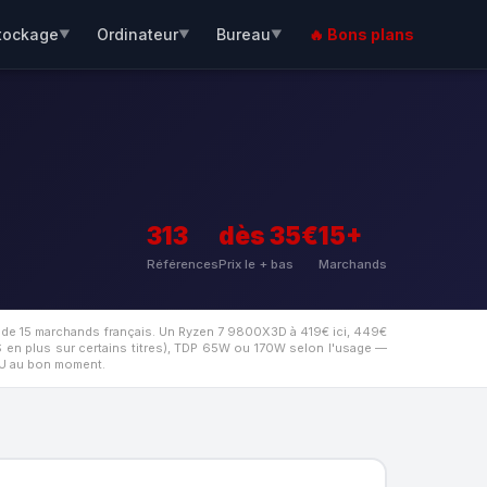
tockage
Ordinateur
Bureau
🔥 Bons plans
▼
▼
▼
313
dès 35€
15+
Références
Prix le + bas
Marchands
s de 15 marchands français. Un Ryzen 7 9800X3D à 419€ ici, 449€
en plus sur certains titres), TDP 65W ou 170W selon l'usage —
CPU au bon moment.