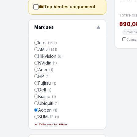
Bluetoo
👑
Top Ventes uniquement
1 offre di
890,0
Marques
▼
1 march
Compar
Intel
(157)
AMD
(141)
Hikvision
(6)
NVidia
(1)
Acer
(1)
HP
(1)
Fujitsu
(1)
Dell
(1)
Biamp
(1)
Ubiquiti
(1)
Aopen
(1)
SUMUP
(1)
✕ Effacer le filtre