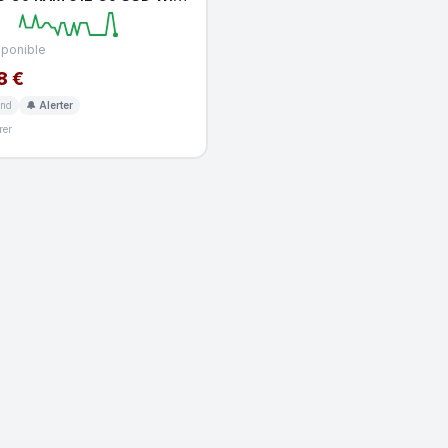
th HDMI E
sponible
8 €
and
🔔 Alerter
er