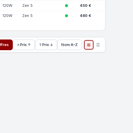
120W
Zen 5
450 €
120W
Zen 5
480 €
⊞
☰
ffres
Prix ↑
Prix ↓
Nom A–Z