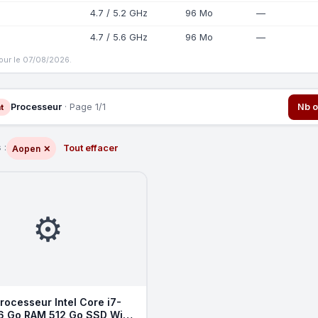
4.7 / 5.2 GHz
96 Mo
—
4.7 / 5.6 GHz
96 Mo
—
jour le 07/08/2026.
Processeur
· Page 1/1
Nb o
t
 :
Tout effacer
Aopen
✕
⚙️
rocesseur Intel Core i7-
6 Go RAM 512 Go SSD Wi-Fi