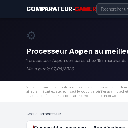
COMPARATEUR-
GAMER
⚙️
Processeur Aopen au meilleu
1 processeur Aopen comparés chez 15+ marchands 
Mis à jour le 07/08/2026
Vous comparez les prix de processeurs pour trouver le meilleur
ailleurs : l'écart existe, et il vaut le coup de vérifier avant d'ache
tous les critères sont là pour affiner votre choix. Intel Core Ul
Accueil
›
Processeur
Comparatif processeurs — Spécifications 