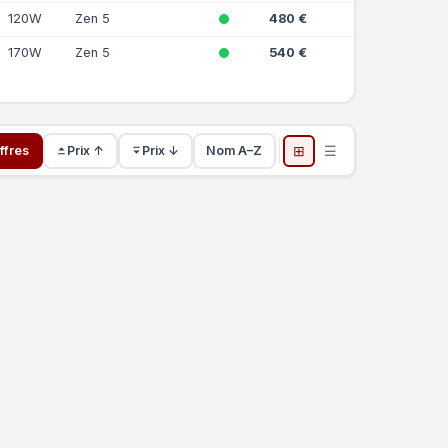
120W
Zen 5
480 €
170W
Zen 5
540 €
⊞
☰
ffres
Prix ↑
Prix ↓
Nom A–Z