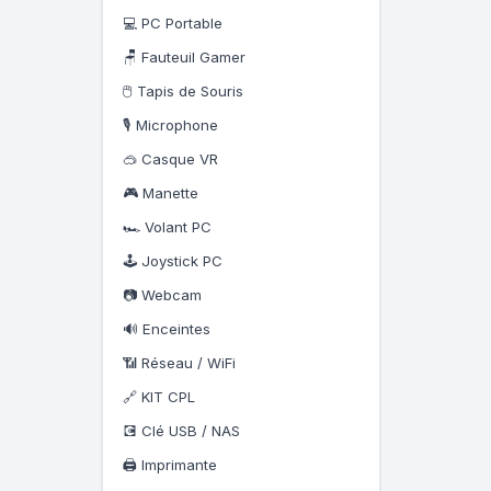
💻 PC Portable
🪑 Fauteuil Gamer
🖱️ Tapis de Souris
🎙️ Microphone
🥽 Casque VR
🎮 Manette
🏎️ Volant PC
🕹️ Joystick PC
📷 Webcam
🔊 Enceintes
📶 Réseau / WiFi
🔗 KIT CPL
💽 Clé USB / NAS
🖨️ Imprimante