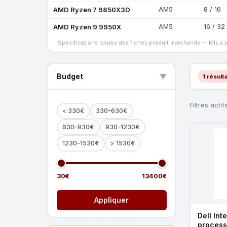
AMD Ryzen 7 9850X3D
AM5
8 / 16
AMD Ryzen 9 9950X
AM5
16 / 32
Specifications issues des fiches produit marchands — Mis a 
Budget
▲
1 résulta
Filtres actifs
< 330€
330–630€
630–930€
930–1230€
1230–1530€
> 1530€
30€
13400€
Appliquer
Dell In
process