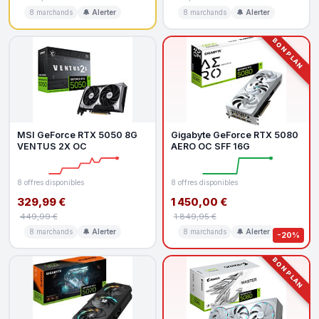
8 marchands
🔔 Alerter
8 marchands
🔔 Alerter
BON PLAN
MSI GeForce RTX 5050 8G
Gigabyte GeForce RTX 5080
VENTUS 2X OC
AERO OC SFF 16G
8 offres disponibles
8 offres disponibles
329,99 €
1 450,00 €
449,99 €
1 849,95 €
8 marchands
🔔 Alerter
8 marchands
🔔 Alerter
-20%
BON PLAN