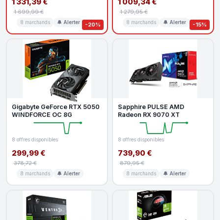
1 331,39 €
1 009,34 €
1 699,99 €
1 279,95 €
8 marchands
🔔 Alerter
8 marchands
🔔 Alerter
-20%
-15%
Gigabyte GeForce RTX 5050
Sapphire PULSE AMD
WINDFORCE OC 8G
Radeon RX 9070 XT
8 offres disponibles
8 offres disponibles
299,99 €
739,90 €
378,72 €
879,95 €
8 marchands
🔔 Alerter
8 marchands
🔔 Alerter