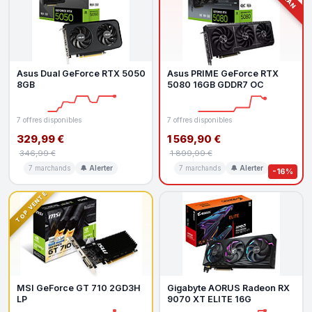
Asus Dual GeForce RTX 5050
Asus PRIME GeForce RTX
8GB
5080 16GB GDDR7 OC
7 offres disponibles
7 offres disponibles
329,99 €
1 569,90 €
346,99 €
1 899,99 €
7 marchands
🔔 Alerter
7 marchands
🔔 Alerter
-16%
TOP VENTE
MSI GeForce GT 710 2GD3H
Gigabyte AORUS Radeon RX
LP
9070 XT ELITE 16G