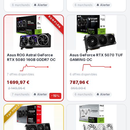
6 marchands
🔔 Alerter
6 marchands
🔔 Alerter
BON PLAN
Asus ROG Astral GeForce
Asus GeForce RTX 5070 TUF
RTX 5080 16GB GDDR7 OC
GAMING OC
7 offres disponibles
6 offres disponibles
1 699,97 €
787,96 €
2 149,95 €
959,99 €
7 marchands
🔔 Alerter
6 marchands
🔔 Alerter
-15%
TOP VENTE