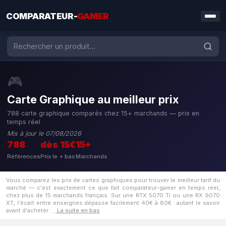
COMPARATEUR-
GAMER
🎮
Carte Graphique au meilleur prix
788 carte graphique comparés chez 15+ marchands — prix en
temps réel
Mis à jour le 07/08/2026
788
dès 15€
15+
Références
Prix le + bas
Marchands
Vous comparez les prix de cartes graphiques pour trouver le meilleur tarif du
marché — c'est exactement ce que fait comparateur-gamer en temps réel,
chez plus de 15 marchands français. Sur une RTX 5070 Ti ou une RX 9070
XT, l'écart entre enseignes dépasse facilement 40€ à 80€ : autant le savoir
avant d'acheter.
…
La suite en bas