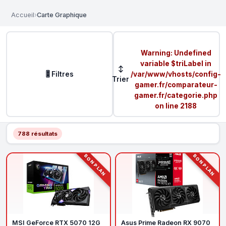
Accueil
›
Carte Graphique
Warning
: Undefined
variable $triLabel in
↕
🎚️ Filtres
/var/www/vhosts/config-
Trier
gamer.fr/comparateur-
gamer.fr/categorie.php
on line
2188
788 résultats
BON PLAN
BON PLAN
MSI GeForce RTX 5070 12G
Asus Prime Radeon RX 9070