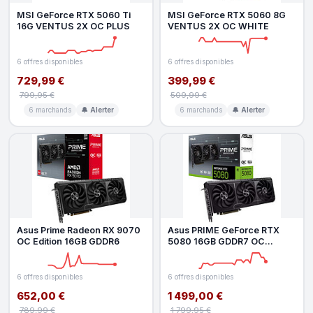
MSI GeForce RTX 5060 Ti
MSI GeForce RTX 5060 8G
16G VENTUS 2X OC PLUS
VENTUS 2X OC WHITE
6 offres disponibles
6 offres disponibles
729,99 €
399,99 €
799,95 €
509,99 €
6 marchands
🔔 Alerter
6 marchands
🔔 Alerter
Asus Prime Radeon RX 9070
Asus PRIME GeForce RTX
OC Edition 16GB GDDR6
5080 16GB GDDR7 OC
Exclusivite web
6 offres disponibles
6 offres disponibles
652,00 €
1 499,00 €
789,99 €
1 799,95 €