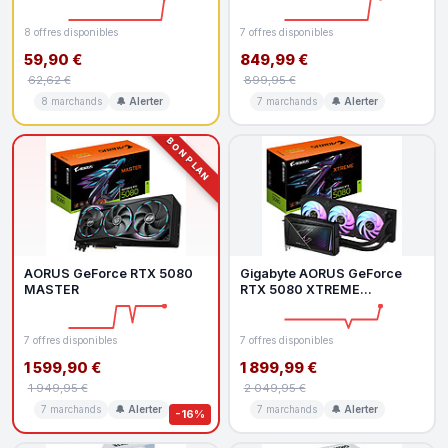
8 offres disponibles
7 offres disponibles
59,90 €
849,99 €
62,62 €
899,95 €
8 marchands
🔔 Alerter
7 marchands
🔔 Alerter
BON PLAN
AORUS GeForce RTX 5080
Gigabyte AORUS GeForce
MASTER
RTX 5080 XTREME
WATERFORCE 16G
7 offres disponibles
7 offres disponibles
1 599,90 €
1 899,99 €
1 949,95 €
2 049,95 €
7 marchands
🔔 Alerter
7 marchands
🔔 Alerter
-16%