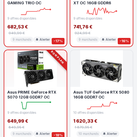
GAMING TRIO OC
XT OC 16GB GDDR6
9 offres disponibles
9 offres disponibles
682,53 €
741,76 €
949,99 €
924,99 €
9 marchands
🔔 Alerter
9 marchands
🔔 Alerter
-17%
-16%
BON PLAN
Asus PRIME GeForce RTX
Asus TUF GeForce RTX 5080
5070 12GB GDDR7 OC
16GB GDDR7 OC
9 offres disponibles
10 offres disponibles
649,99 €
1 620,33 €
849,95 €
1 879,95 €
9 marchands
🔔 Alerter
10 marchands
🔔 Alerter
-18%