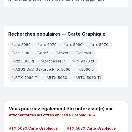
Recherches populaires — Carte Graphique
🔍
rtx 5080
🔍
rtx 4070
🔍
rtx 5090
🔍
rtx 5070
🔍
asus tuf
🔍
ddr5
🔍
razer
🔍
corsair
🔍
rtx 5060 ti
🔍
processeur
🔍
rx 9070 xt
🔍
ASUS Dual GeForce RTX 5060
🔍
5060 ti
🔍
RTX 4060 Ti
🔍
RTX 5060
🔍
RTX 5070 Ti
Vous pourriez également être intéressé(e) par
Afficher toutes les offres en Carte Graphique →
RTX 5090 Carte Graphique
RTX 5080 Carte Graphique