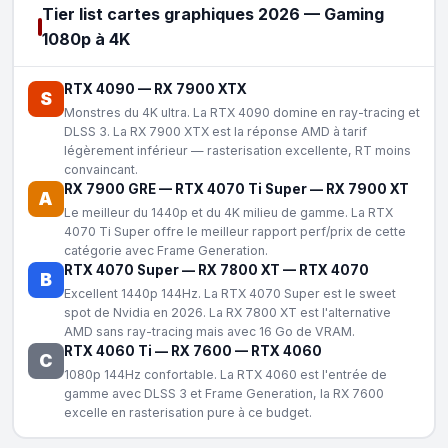
Tier list cartes graphiques 2026 — Gaming
1080p à 4K
RTX 4090
—
RX 7900 XTX
S
Monstres du 4K ultra. La RTX 4090 domine en ray-tracing et
DLSS 3. La RX 7900 XTX est la réponse AMD à tarif
légèrement inférieur — rasterisation excellente, RT moins
convaincant.
RX 7900 GRE
—
RTX 4070 Ti Super
—
RX 7900 XT
A
Le meilleur du 1440p et du 4K milieu de gamme. La RTX
4070 Ti Super offre le meilleur rapport perf/prix de cette
catégorie avec Frame Generation.
RTX 4070 Super
—
RX 7800 XT
—
RTX 4070
B
Excellent 1440p 144Hz. La RTX 4070 Super est le sweet
spot de Nvidia en 2026. La RX 7800 XT est l'alternative
AMD sans ray-tracing mais avec 16 Go de VRAM.
RTX 4060 Ti
—
RX 7600
—
RTX 4060
C
1080p 144Hz confortable. La RTX 4060 est l'entrée de
gamme avec DLSS 3 et Frame Generation, la RX 7600
excelle en rasterisation pure à ce budget.