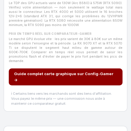
Le TDP des GPU actuels varie de 130W (Arc B580) à 575W (RTX 5090).
Vérifiez votre alimentation — non seulement le wattage total mais
aussi le connecteur. Les RTX 4000 et 5000 utilisent le 16 broches
12V-2x6 (standard ATX 3.1, qui corrige les problèmes du 12VHPWR
première génération). La RTX 5080 nécessite une alimentation 850W
minimum, la RTX 5090 pas moins de 1000W.
PRIX EN TEMPS RÉEL SUR COMPARATEUR-GAMER
Le marché GPU évolue vite : les prix varient de 30€ à 80€ sur un même
modèle selon l'enseigne et la période. La RX 9070 XT et la RTX 5070
Ti se disputent le segment haut milieu de gamme autour de
600€-700€. Comparer en temps réel vous permet de saisir les
promotions flash et d'éviter de payer le prix fort pendant les pics de
demande.
Guide complet carte graphique sur Config-Gamer
→
ℹ️ Certains liens vers les marchands sont des liens d'affiliation.
Vous payez le même prix — une commission nous aide à
maintenir ce comparateur gratuit.