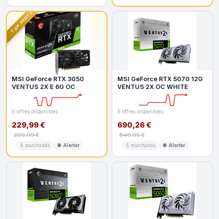
TOP VENTE
MSI GeForce RTX 3050
MSI GeForce RTX 5070 12G
VENTUS 2X E 6G OC
VENTUS 2X OC WHITE
6 offres disponibles
6 offres disponibles
229,99 €
690,26 €
299,99 €
849,95 €
6 marchands
🔔 Alerter
6 marchands
🔔 Alerter