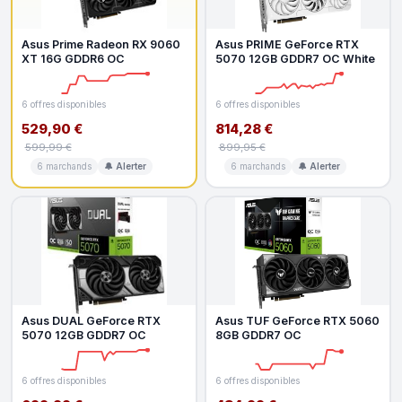
Asus Prime Radeon RX 9060
Asus PRIME GeForce RTX
XT 16G GDDR6 OC
5070 12GB GDDR7 OC White
6 offres disponibles
6 offres disponibles
529,90 €
814,28 €
599,99 €
899,95 €
6 marchands
🔔 Alerter
6 marchands
🔔 Alerter
Asus DUAL GeForce RTX
Asus TUF GeForce RTX 5060
5070 12GB GDDR7 OC
8GB GDDR7 OC
6 offres disponibles
6 offres disponibles