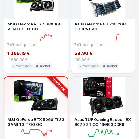
MSI GeForce RTX 5080 16G
Asus GeForce GT 710 2GB
VENTUS 3X OC
GDDR5 EVO
7 offres disponibles
7 offres disponibles
1 386,19 €
59,90 €
1 699,99 €
69,99 €
7 marchands
🔔 Alerter
7 marchands
🔔 Alerter
BON PLAN
MSI GeForce RTX 5060 Ti 8G
Asus TUF Gaming Radeon RX
GAMING TRIO OC
9070 XT OC 16GB GDDR6