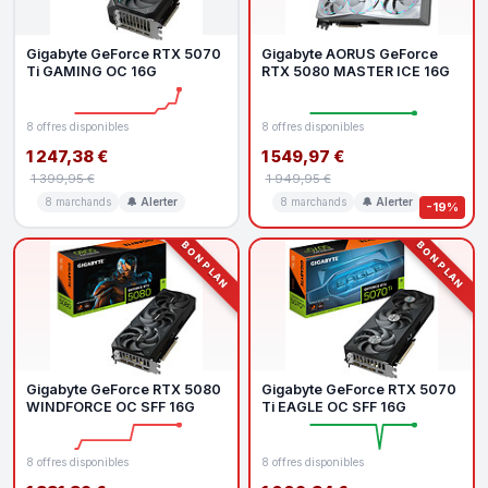
Gigabyte GeForce RTX 5070
Gigabyte AORUS GeForce
Ti GAMING OC 16G
RTX 5080 MASTER ICE 16G
8 offres disponibles
8 offres disponibles
1 247,38 €
1 549,97 €
1 399,95 €
1 949,95 €
8 marchands
🔔 Alerter
8 marchands
🔔 Alerter
-19%
BON PLAN
BON PLAN
Gigabyte GeForce RTX 5080
Gigabyte GeForce RTX 5070
WINDFORCE OC SFF 16G
Ti EAGLE OC SFF 16G
8 offres disponibles
8 offres disponibles