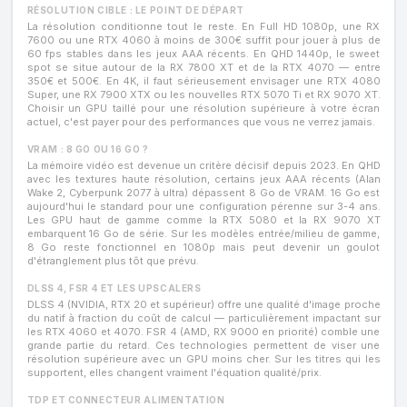
RÉSOLUTION CIBLE : LE POINT DE DÉPART
La résolution conditionne tout le reste. En Full HD 1080p, une RX
7600 ou une RTX 4060 à moins de 300€ suffit pour jouer à plus de
60 fps stables dans les jeux AAA récents. En QHD 1440p, le sweet
spot se situe autour de la RX 7800 XT et de la RTX 4070 — entre
350€ et 500€. En 4K, il faut sérieusement envisager une RTX 4080
Super, une RX 7900 XTX ou les nouvelles RTX 5070 Ti et RX 9070 XT.
Choisir un GPU taillé pour une résolution supérieure à votre écran
actuel, c'est payer pour des performances que vous ne verrez jamais.
VRAM : 8 GO OU 16 GO ?
La mémoire vidéo est devenue un critère décisif depuis 2023. En QHD
avec les textures haute résolution, certains jeux AAA récents (Alan
Wake 2, Cyberpunk 2077 à ultra) dépassent 8 Go de VRAM. 16 Go est
aujourd'hui le standard pour une configuration pérenne sur 3-4 ans.
Les GPU haut de gamme comme la RTX 5080 et la RX 9070 XT
embarquent 16 Go de série. Sur les modèles entrée/milieu de gamme,
8 Go reste fonctionnel en 1080p mais peut devenir un goulot
d'étranglement plus tôt que prévu.
DLSS 4, FSR 4 ET LES UPSCALERS
DLSS 4 (NVIDIA, RTX 20 et supérieur) offre une qualité d'image proche
du natif à fraction du coût de calcul — particulièrement impactant sur
les RTX 4060 et 4070. FSR 4 (AMD, RX 9000 en priorité) comble une
grande partie du retard. Ces technologies permettent de viser une
résolution supérieure avec un GPU moins cher. Sur les titres qui les
supportent, elles changent vraiment l'équation qualité/prix.
TDP ET CONNECTEUR ALIMENTATION