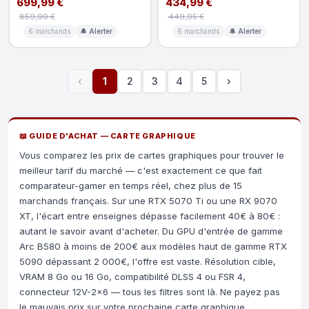
699,99 €
434,99 €
859,99 €
449,95 €
6 marchands
🔔 Alerter
6 marchands
🔔 Alerter
‹
1
2
3
4
5
›
📖 GUIDE D'ACHAT — CARTE GRAPHIQUE
Vous comparez les prix de cartes graphiques pour trouver le
meilleur tarif du marché — c'est exactement ce que fait
comparateur-gamer en temps réel, chez plus de 15
marchands français. Sur une RTX 5070 Ti ou une RX 9070
XT, l'écart entre enseignes dépasse facilement 40€ à 80€ :
autant le savoir avant d'acheter. Du GPU d'entrée de gamme
Arc B580 à moins de 200€ aux modèles haut de gamme RTX
5090 dépassant 2 000€, l'offre est vaste. Résolution cible,
VRAM 8 Go ou 16 Go, compatibilité DLSS 4 ou FSR 4,
connecteur 12V-2x6 — tous les filtres sont là. Ne payez pas
le mauvais prix sur votre prochaine carte graphique.