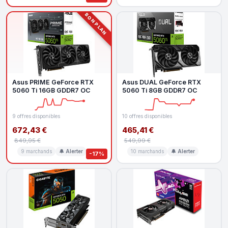
BON PLAN
Asus PRIME GeForce RTX
Asus DUAL GeForce RTX
5060 Ti 16GB GDDR7 OC
5060 Ti 8GB GDDR7 OC
9 offres disponibles
10 offres disponibles
672,43 €
465,41 €
849,95 €
549,99 €
9 marchands
🔔 Alerter
10 marchands
🔔 Alerter
-17%