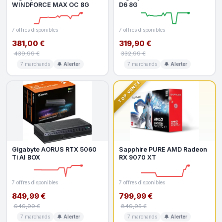
WINDFORCE MAX OC 8G
D6 8G
7 offres disponibles
7 offres disponibles
381,00 €
319,90 €
439,99 €
332,99 €
7 marchands
🔔 Alerter
7 marchands
🔔 Alerter
TOP VENTE
Gigabyte AORUS RTX 5060
Sapphire PURE AMD Radeon
Ti AI BOX
RX 9070 XT
7 offres disponibles
7 offres disponibles
849,99 €
799,99 €
949,99 €
849,95 €
7 marchands
🔔 Alerter
7 marchands
🔔 Alerter