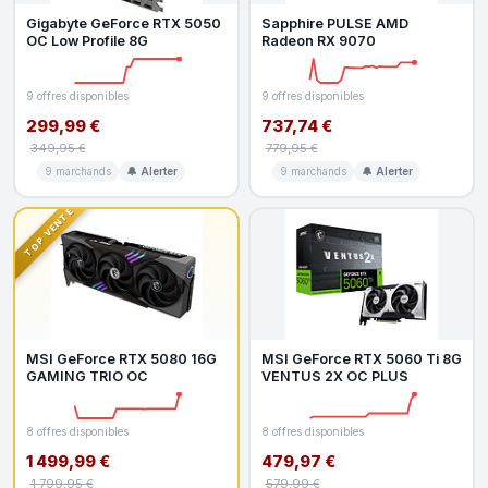
Gigabyte GeForce RTX 5050
Sapphire PULSE AMD
OC Low Profile 8G
Radeon RX 9070
9 offres disponibles
9 offres disponibles
299,99 €
737,74 €
349,95 €
779,95 €
9 marchands
🔔 Alerter
9 marchands
🔔 Alerter
TOP VENTE
MSI GeForce RTX 5080 16G
MSI GeForce RTX 5060 Ti 8G
GAMING TRIO OC
VENTUS 2X OC PLUS
8 offres disponibles
8 offres disponibles
1 499,99 €
479,97 €
1 799,95 €
579,99 €