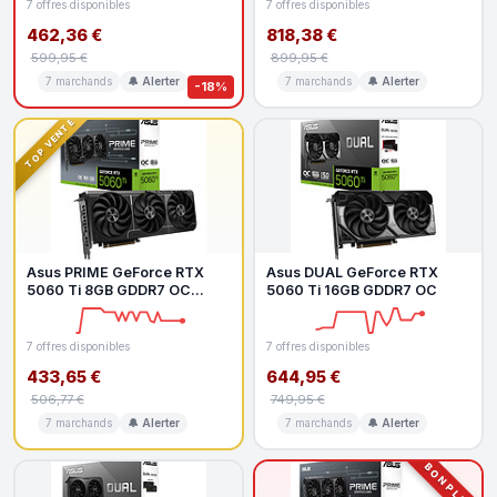
7 offres disponibles
7 offres disponibles
462,36 €
818,38 €
599,95 €
899,95 €
7 marchands
🔔 Alerter
7 marchands
🔔 Alerter
-18%
TOP VENTE
Asus PRIME GeForce RTX
Asus DUAL GeForce RTX
5060 Ti 8GB GDDR7 OC
5060 Ti 16GB GDDR7 OC
Edition
7 offres disponibles
7 offres disponibles
433,65 €
644,95 €
506,77 €
749,95 €
7 marchands
🔔 Alerter
7 marchands
🔔 Alerter
BON PLAN