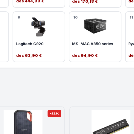
dès 444,99 €
dè
dès 170,18 €
9
10
11
Logitech C920
MSI MAG A850 series
Ry
dès 63,90 €
dès 94,90 €
dè
-53%