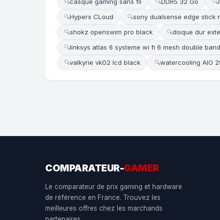
casque gaming sans fil
DDR5 32 Go
🔍
🔍
🔍
Hyperx CLoud
sony dualsense edge stick
🔍
🔍
shokz openswim pro black
disque dur ext
🔍
🔍
linksys atlas 6 systeme wi fi 6 mesh double ban
🔍
valkyrie vk02 lcd black
watercooling AIO
🔍
🔍
COMPARATEUR-
GAMER
Le comparateur de prix gaming et hardware
de référence en France. Trouvez les
meilleures offres chez les marchands
partenaires.