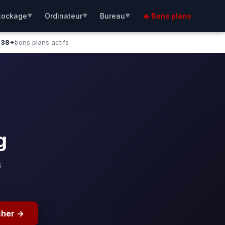
tockage
Ordinateur
Bureau
🔥 Bons plans
▼
▼
▼
138+
bons plans actifs
g
s
cher →