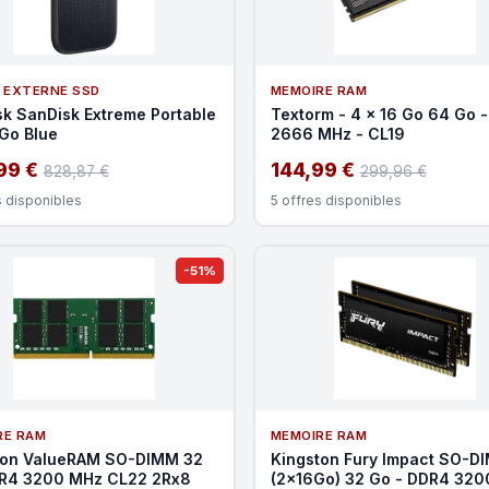
 EXTERNE SSD
MEMOIRE RAM
k SanDisk Extreme Portable
Textorm - 4 x 16 Go 64 Go 
Go Blue
2666 MHz - CL19
99 €
144,99 €
828,87 €
299,96 €
s disponibles
5 offres disponibles
-51%
RE RAM
MEMOIRE RAM
ton ValueRAM SO-DIMM 32
Kingston Fury Impact SO-D
R4 3200 MHz CL22 2Rx8
(2x16Go) 32 Go - DDR4 32