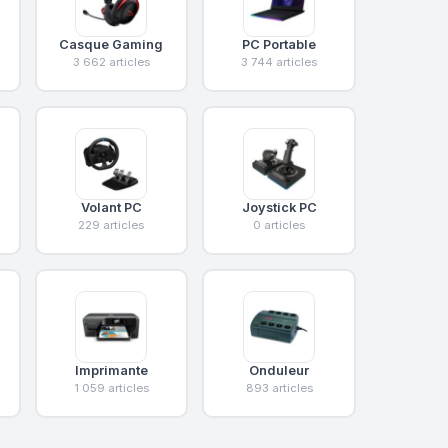
Casque Gaming
PC Portable
3 662 articles
3 744 articles
Volant PC
Joystick PC
229 articles
0 articles
Imprimante
Onduleur
1 059 articles
893 articles