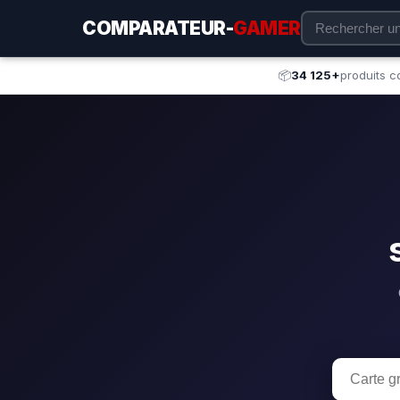
COMPARATEUR-
GAMER
📦
34 125+
produits 