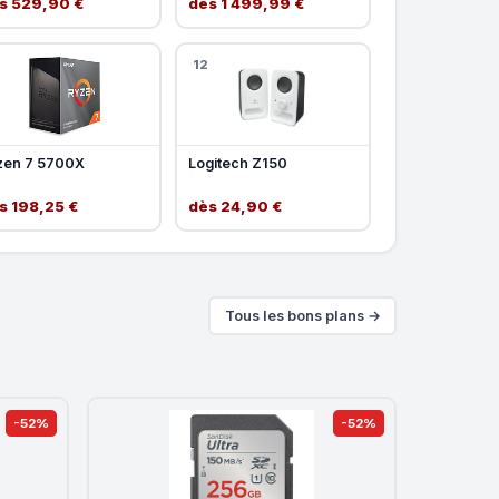
s 529,90 €
dès 1 499,99 €
12
zen 7 5700X
Logitech Z150
s 198,25 €
dès 24,90 €
Tous les bons plans →
-52%
-52%