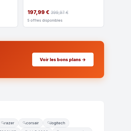
197,99 €
399,97 €
5 offres disponibles
Voir les bons plans →
razer
corsair
logitech
🔍
🔍
🔍