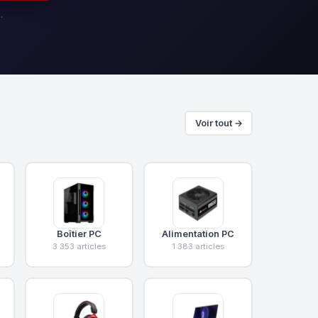
·
Voir tout →
Boîtier PC
Alimentation PC
3 353 articles
1 383 articles