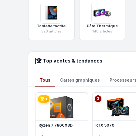
Tablette tactile
Pâte Thermique
526 articles
148 articles
🏆 Top ventes & tendances
Tous
Cartes graphiques
Processeur
2
🏆 1
Ryzen 7 7800X3D
RTX 5070