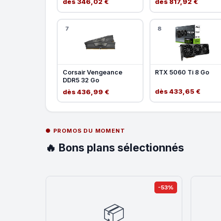
dès 346,02 €
dès 817,92 €
7
8
Corsair Vengeance
RTX 5060 Ti 8 Go
DDR5 32 Go
dès 433,65 €
dès 436,99 €
● PROMOS DU MOMENT
🔥 Bons plans sélectionnés
-53%
📦