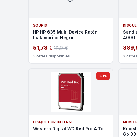
SOURIS
DISQUE
HP HP 635 Multi Device Ratón
Sandis
Inalámbrico Negro
4000 
51,78 €
389,
111,17 €
3 offres disponibles
3 offre
-51%
DISQUE DUR INTERNE
MEMOI
Western Digital WD Red Pro 4 To
Kings
Go DD