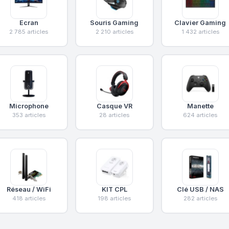
Ecran
Souris Gaming
Clavier Gaming
2 785 articles
2 210 articles
1 432 articles
Microphone
Casque VR
Manette
353 articles
28 articles
624 articles
Réseau / WiFi
KIT CPL
Clé USB / NAS
418 articles
198 articles
282 articles