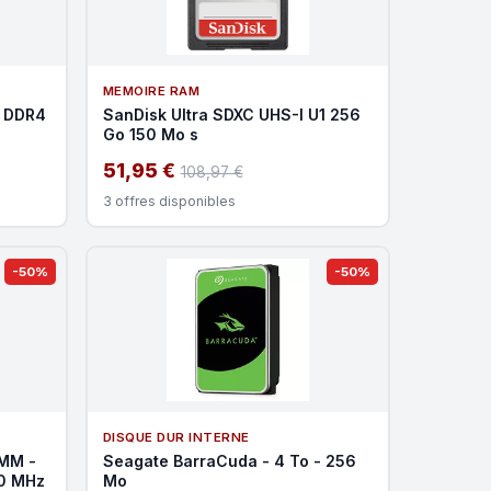
MEMOIRE RAM
- DDR4
SanDisk Ultra SDXC UHS-I U1 256
Go 150 Mo s
51,95 €
108,97 €
3 offres disponibles
-50%
-50%
DISQUE DUR INTERNE
IMM -
Seagate BarraCuda - 4 To - 256
00 MHz
Mo