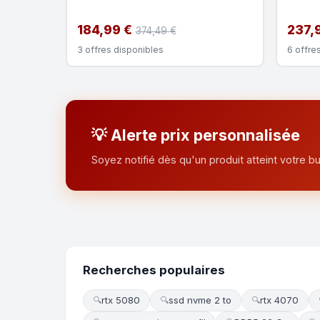
184,99 €
237,
374,49 €
3 offres disponibles
6 offre
💡 Alerte prix personnalisée
Soyez notifié dès qu'un produit atteint votre bu
Recherches populaires
rtx 5080
ssd nvme 2 to
rtx 4070
🔍
🔍
🔍