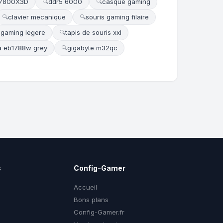
 7800X3D
ddr5 6000
casque gaming
🔍
🔍
clavier mecanique
souris gaming filaire
🔍
🔍
 gaming legere
tapis de souris xxl
🔍
ja eb1788w grey
gigabyte m32qc
🔍
s
Config-Gamer
Accueil
Bons plans
Config-Gamer.fr