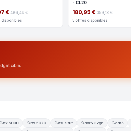
- CL20
97 €
180,95 €
486,44 €
359,13 €
s disponibles
5 offres disponibles
dget cible.
rtx 5090
rtx 5070
asus tuf
ddr5 32gb
ddr5
🔍
🔍
🔍
🔍
🔍