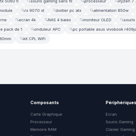
rtx 5060 ti
souris gaming sans fil
processeur
Ryzen 7
🔍
🔍
🔍
 module
rx 9070 xt
boitier pc atx
alimentation 850w
🔍
🔍
🔍
erne
ecran 4k
NAS 4 baies
moniteur OLED
souris
🔍
🔍
🔍
🔍
de pack de 1
onduleur APC
pc portable asus vivobook r409
🔍
🔍
 280mm
kit CPL WiFi
🔍
Composants
Périphérique
Carte Graphique
Ecran
Processeur
Souris Gaming
Memoire RAM
Clavier Gaming