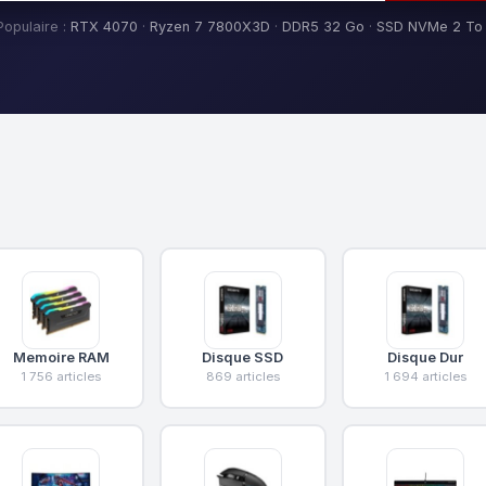
Populaire :
RTX 4070
·
Ryzen 7 7800X3D
·
DDR5 32 Go
·
SSD NVMe 2 To
Memoire RAM
Disque SSD
Disque Dur
1 756 articles
869 articles
1 694 articles