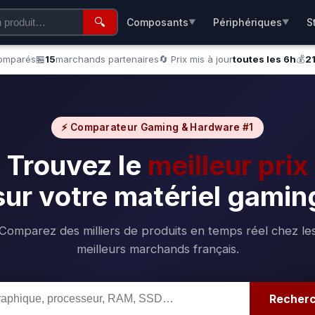
🔍
Composants
Périphériques
S
▼
▼
comparés
🏪
15
marchands partenaires
🔄 Prix mis à jour
toutes les 6h
💰
2
⚡ Comparateur Gaming & Hardware #1
Trouvez le
meilleur prix
sur votre matériel gamin
Comparez des milliers de produits en temps réel chez le
meilleurs marchands français.
Recher