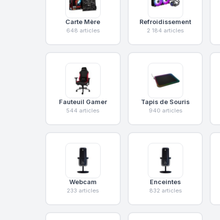
Carte Mère
Refroidissement
648 articles
2 184 articles
Fauteuil Gamer
Tapis de Souris
544 articles
940 articles
Webcam
Enceintes
233 articles
832 articles